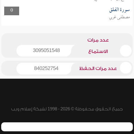
سورة الفلق
0
مصطفى غربي
عدد مرات
3095051548
الاستماع
عدد مرات الحفظ
840252754
جميع الحقوق محفوظة © 2026 - 1998 لشبكة إسلام ويب