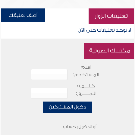
أضف تعليقك
تعليقات الزوار
لا توجد تعليقات حتى الآن
مكتبتك الصوتية
اسم
المستخدم:
كـلـــمـة
الـمـــــرور:
دخول المشتركين
أو الدخول بحساب