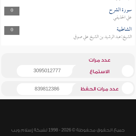
سورة الشرح
0
علي الحذيفي
الشاطبية
0
الشيخ:عبد الرشيد بن الشيخ علي صوفي
عدد مرات
3095012777
الاستماع
عدد مرات الحفظ
839812386
جميع الحقوق محفوظة © 2026 - 1998 لشبكة إسلام ويب