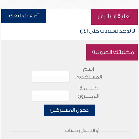
أضف تعليقك
تعليقات الزوار
لا توجد تعليقات حتى الآن
مكتبتك الصوتية
اسم
المستخدم:
كـلـــمـة
الـمـــــرور:
دخول المشتركين
أو الدخول بحساب