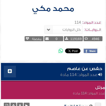
محمد مكي
عدد المواد:
114
الــروايـــات:
4946
119169
0
مفضلة
حفص عن عاصم
عدد المواد: 114 مادة
مرتل
عدد المواد: 114 مادة