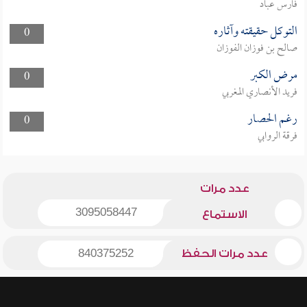
فارس عباد
التوكل حقيقته وآثاره
0
صالح بن فوزان الفوزان
مرض الكبر
0
فريد الأنصاري المغربي
رغم الحصار
0
فرقة الروابي
عدد مرات
3095058447
الاستماع
عدد مرات الحفظ
840375252