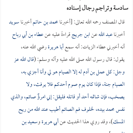
سادسة وتراجم رجال إسناده
قال المصنف رحمه الله تعالى: [أخبرنا
محمد بن حاتم
أخبرنا
سويد
أخبرنا
عبد الله
عن
ابن جريج
قراءةً عليه عن
عطاء بن أبي رباح
أنه أخبرني عطاء الزيات: أنه سمع
أبا هريرة
رضي الله عنه،
يقول: قال رسول الله صلى الله عليه وآله وسلم: (
قال الله عز
وجل: كل عمل بن آدم له إلا الصيام هو لي وأنا أجزي به،
الصيام جنة، فإذا كان يوم صوم أحدكم فلا يرفث، ولا
يصخب، فإن شاتمه أحد أو قاتله فليقل: إني امرؤٌ صائم، والذي
نفس محمد بيده، لخلوف فم الصائم أطيب عند الله من ريح
المسك
)، وقد روي هذا الحديث عن
أبي هريرة
و
سعيد بن