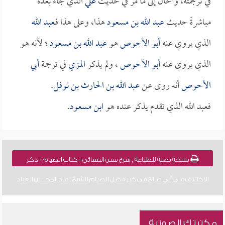
في ترجمته، وأحال إلى ما مر في حديث
علي
الذي جاء بعده
مباشرةً حديث
عبد الله بن مسعود
هذا، وعلى هذا فـ
عبد الله
الذي يروي عنه
أبو الأحوص
هو
عبد الله بن مسعود
؛ لأنه هو
الذي يروي عنه
أبو الأحوص
، ولم يذكر
المزي
في ترجمة
أبي
الأحوص
أنه روى عن
عبد الله بن الحارث بن نوفل
.
فعبد الله الذي تقدم يذكر عنده هو
ابن مسعود
.
نسخة نصية للطباعة , شرح سنن النسائي - كتاب الصيام - ذكر
الاختلاف على أبي صالح في خبر فضل الصيام للشيخ : عبد المحسن العباد
مكتبتك الصوتية