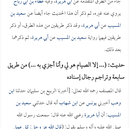
جاء من الطرق المتقدمة عن
أبي هريرة
، وفيه
عطاء بن أبي رباح
يروي عنه غيره، ثم ذكر أن هذا الحديث جاء أيضاً عن
سعيد بن
المسيب
عن
أبي هريرة
، وقد ذكر طريقين من هذه الطرق، أو ذكر
طريقين فيهما رواية
سعيد بن المسيب
عن
أبي هريرة
، ثم ذكرهما
بعد ذلك.
حديث: (... إلا الصيام هو لي وأنا أجزي به ...) من طريق
سابعة وتراجم رجال إسناده
قال المصنف رحمه الله تعالى: [أخبرنا الربيع بن سليمان حدثنا
ابن
وهب
أخبرني
يونس
عن
ابن شهاب
أنه قال حدثني
سعيد بن
المسيب
: أن
أبا هريرة
رضي الله عنه قال: سمعت رسول الله
صلى الله عليه وآله وسلم يقول: (
قال الله عز وجل: كل عمل