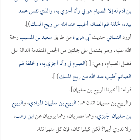
بن آدم له إلا الصيام هو لي وأنا أجزي به، والذي نفس محمد
بيده، لخلفة فم الصائم أطيب عند الله من ريح المسك
)].
أورد
النسائي
حديث
أبي هريرة
من طريق
سعيد بن المسيب
رحمة
الله عليه، وهو يشتمل على جملتين من الجمل المتقدمة الدالة على
فضل الصيام، وهي: [ (
الصوم لي وأنا أجزي به، ولخلفة فم
الصائم أطيب عند الله من ريح المسك
) ].
قوله: [أخبرنا الربيع بن سليمان].
والربيع بن سليمان اثنان هما:
الربيع بن سليمان المرادي
، و
الربيع
بن سليمان الجيزي
، وهما مصريان، وهما يرويان عن
ابن وهب
،
ولا ندري أيهما؟ لكن كيفما كان، فإن كل منهما ثقة.