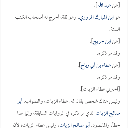
[عن
عبد الله
].
هو
ابن المبارك المروزي
، وهو ثقة، أخرج له أصحاب الكتب
الستة.
[عن
ابن جريج
].
وقد مر ذكره.
[عن
عطاء بن أبي رباح
].
وقد مر ذكره.
[أخبرني عطاء الزيات].
وليس هناك شخص يقال له: عطاء الزيات، والصواب:
أبو
صالح الزيات
الذي مر ذكره في الروايات السابقة، وإنما هذا
خطأ، والمقصود:
أبو صالح الزيات
، وليس عطاء الزيات؛ لأن