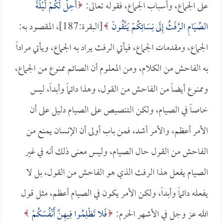
على الجماع، وأسباب الجماع، فقوله تعالى:
أُحِلَّ لَكُمْ لَيْلَةَ
الصِّيَامِ الرَّفَثُ إِلَى نِسَائِكُمْ يَتَّقُونَ
[البقرة:187]، المقصود به:
الجماع، ومقدمات الجماع، فيأتي الرفث يراد به الجماع، ويأتي مراداً
به الفاحش من الكلام، ومن المعلوم أن الصائم ممنوع من الجماع،
وممنوع أيضاً من الفاحش من القول، وهذا دائماً وأبداً، ليس
خاصاً في الصيام، ولكن التنصيص على الصيام دليل على أن
الأمر أعظم، والأمر أشد، فمن باب أولى أن الإنسان يمنع من
الفاحش من القول حال الصيام، وليس معنى ذلك أنه في غير
الصيام يفعل هذا الرفث الذي هو الفاحش من القول، بل لا
يفعله دائماً وأبداً، ولكن الأمر يكون في الصيام أعظم، مثل قول
الله عز وجل في الأشهر الحرم:
فَلا تَظْلِمُوا فِيهِنَّ أَنْفُسَكُمْ