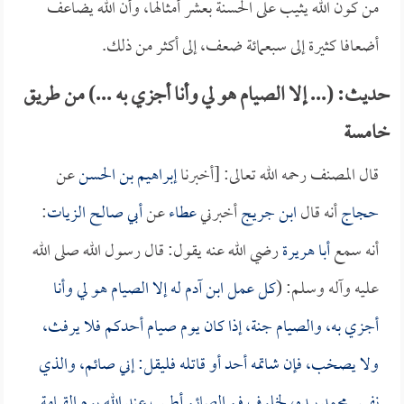
من كون الله يثيب على الحسنة بعشر أمثالها، وأن الله يضاعف
أضعافا كثيرة إلى سبعمائة ضعف، إلى أكثر من ذلك.
حديث: (... إلا الصيام هو لي وأنا أجزي به ...) من طريق
خامسة
قال المصنف رحمه الله تعالى: [أخبرنا
إبراهيم بن الحسن
عن
حجاج
أنه قال
ابن جريج
أخبرني
عطاء
عن
أبي صالح الزيات
:
أنه سمع
أبا هريرة
رضي الله عنه يقول: قال رسول الله صلى الله
عليه وآله وسلم: (
كل عمل ابن آدم له إلا الصيام هو لي وأنا
أجزي به، والصيام جنة، إذا كان يوم صيام أحدكم فلا يرفث،
ولا يصخب، فإن شاتمه أحد أو قاتله فليقل: إني صائم، والذي
نفس محمد بيده، لخلوف فم الصائم أطيب عند الله يوم القيامة