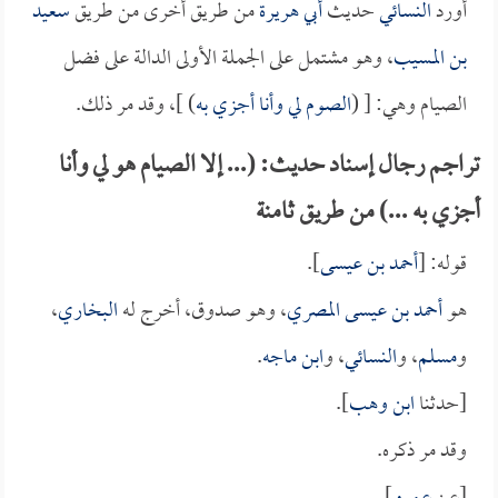
أورد
النسائي
حديث
أبي هريرة
من طريق أخرى من طريق
سعيد
بن المسيب
، وهو مشتمل على الجملة الأولى الدالة على فضل
الصيام وهي: [ (
الصوم لي وأنا أجزي به
) ]، وقد مر ذلك.
تراجم رجال إسناد حديث: (... إلا الصيام هو لي وأنا
أجزي به ...) من طريق ثامنة
قوله: [
أحمد بن عيسى
].
هو
أحمد بن عيسى المصري
، وهو صدوق، أخرج له
البخاري
،
و
مسلم
، و
النسائي
، و
ابن ماجه
.
[حدثنا
ابن وهب
].
وقد مر ذكره.