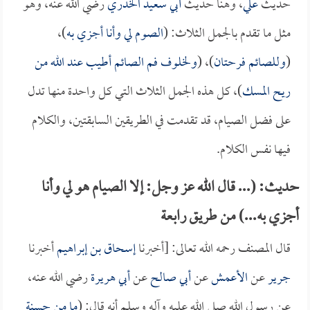
حديث
علي
، وهنا حديث
أبي سعيد الخدري
رضي الله عنه، وهو
مثل ما تقدم بالجمل الثلاث: (
الصوم لي وأنا أجزي به
)،
(
وللصائم فرحتان
)، (
ولخلوف فم الصائم أطيب عند الله من
ريح المسك
)، كل هذه الجمل الثلاث التي كل واحدة منها تدل
على فضل الصيام، قد تقدمت في الطريقين السابقتين، والكلام
فيها نفس الكلام.
حديث: (... قال الله عز وجل: إلا الصيام هو لي وأنا
أجزي به...) من طريق رابعة
قال المصنف رحمه الله تعالى: [أخبرنا
إسحاق بن إبراهيم
أخبرنا
جرير
عن
الأعمش
عن
أبي صالح
عن
أبي هريرة
رضي الله عنه،
عن رسول الله صلى الله عليه وآله وسلم أنه قال: (
ما من حسنة