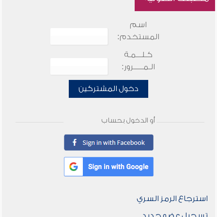
اسم
المستخدم:
كـلـــمـة
الـمـــــرور:
دخول المشتركين
أو الدخول بحساب
استرجاع الرمز السري
تسجيل عضو جديد