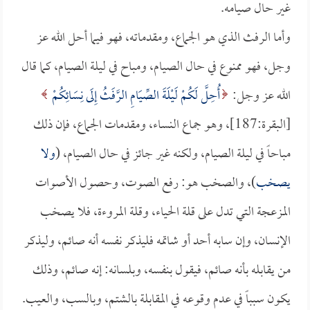
غير حال صيامه.
وأما الرفث الذي هو الجماع، ومقدماته، فهو فيما أحل الله عز
وجل، فهو ممنوع في حال الصيام، ومباح في ليلة الصيام، كما قال
الله عز وجل:
أُحِلَّ لَكُمْ لَيْلَةَ الصِّيَامِ الرَّفَثُ إِلَى نِسَائِكُمْ
[البقرة:187]، وهو جماع النساء، ومقدمات الجماع، فإن ذلك
مباحاً في ليلة الصيام، ولكنه غير جائز في حال الصيام، (
ولا
يصخب
)، والصخب هو: رفع الصوت، وحصول الأصوات
المزعجة التي تدل على قلة الحياء، وقلة المروءة، فلا يصخب
الإنسان، وإن سابه أحد أو شاتمه فليذكر نفسه أنه صائم، وليذكر
من يقابله بأنه صائم، فيقول بنفسه، وبلسانه: إنه صائم، وذلك
يكون سبباً في عدم وقوعه في المقابلة بالشتم، وبالسب، والعيب.