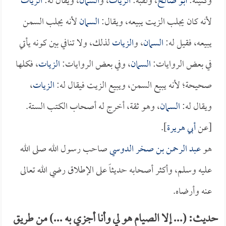
وكنيته:
أبو صالح
، ولقبه:
الزيات
، و
السمان
، ويقال له:
الزيات
لأنه كان يجلب الزيت يبيعه، ويقال:
السمان
لأنه يجلب السمن
يبيعه، فقيل له:
السمان
، و
الزيات
لذلك، ولا تنافي بين كونه يأتي
في بعض الروايات:
السمان
، وفي بعض الروايات:
الزيات
، فكلها
صحيحة؛ لأنه يبيع السمن، ويبيع الزيت فيقال له:
الزيات
،
ويقال له:
السمان
، وهو ثقة، أخرج له أصحاب الكتب الستة.
[عن
أبي هريرة
].
هو
عبد الرحمن بن صخر الدوسي
صاحب رسول الله صلى الله
عليه وسلم، وأكثر أصحابه حديثاً على الإطلاق رضي الله تعالى
عنه وأرضاه.
حديث: (... إلا الصيام هو لي وأنا أجزي به ...) من طريق