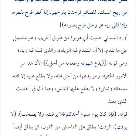
من ريح المسك، للصائم فرحتان يفرحهما: إذا أفطر فرح بفطره،
وإذا لقي ربه عز وجل فرح بصومه
)].
أورد
النسائي
حديث
أبي هريرة
من طريق أخرى، وهو مشتمل
على ما تقدم، إلا أن المتقدم فيه الزيادة، والذي قبله فيه زيادة
وهي قوله: [(
يدع شهوته وطعامه من أجلي
)]؛ لأن هذا من
الأمور الخفية، وهو يدعها من أجل الله، ولا يطلع عليه إلا الله
سبحانه وتعالى؛ ولا يطلع عليها الناس، وهنا قال في الحديث
الذي معنا.
قوله: (
فإذا كان يوم صوم أحدكم فلا يرفث، ولا يصخب
)، (
لا
يرفث
)، الرفث: يطلق على الفاحش من القول، كما يطلق أيضاً