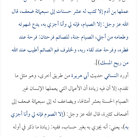
عملها بن آدم إلا كتب له عشر حسنات إلى سبعمائة ضعف، قال
الله عز وجل: إلا الصيام، فإنه لي وأنا أجزي به، يدع شهوته
وطعامه من أجلي، الصيام جنة، للصائم فرحتان: فرحة عند
فطره، وفرحة عند لقاء ربه، ولخلوف فم الصائم أطيب عند الله
من ريح المسك
)].
أورد
النسائي
حديث
أبي هريرة
من طريق أخرى، وهو مثل ما
تقدم، إلا أن فيه زيادة أن الأعمال التي يعملها الإنسان غير
الصيام الحسنة بعشر أمثالها، ويضاعف له إلى سبعمائة ضعف إلى
أضعاف كثيرة، قال الله عز وجل: (
إلا الصوم فإنه لي وأنا أجزي
به
)، يعني: أنه يجزي به بغير حساب، ففيه: زيادة ما ذكر في أوله