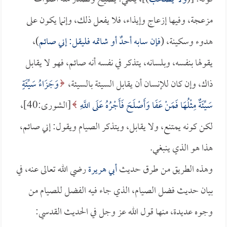
مزعجة، وفيها إزعاج وإيذاء، فلا يفعل ذلك، وإنما يكون على
هدوء وسكينة، (
فإن سابه أحدٌ أو شاتمه فليقل: إني صائم
)،
يقولها بنفسه، وبلسانه، يتذكر في نفسه أنه صائم، فهو لا يقابل
ذاك، وإن كان للإنسان أن يقابل السيئة بالسيئة،
وَجَزَاءُ سَيِّئَةٍ
سَيِّئَةٌ مِثْلُهَا فَمَنْ عَفَا وَأَصْلَحَ فَأَجْرُهُ عَلَى اللَّهِ
[الشورى:40]،
لكن كونه يمتنع، ولا يقابل، ويتذكر الصيام ويقول: إني صائم،
هذا هو الذي ينبغي.
وهذه الطريق من طرق حديث
أبي هريرة
رضي الله تعالى عنه، في
بيان حديث فضل الصيام، الذي جاء فيه الفضل للصيام من
وجوه عديدة، منها قول الله عز وجل في الحديث القدسي: