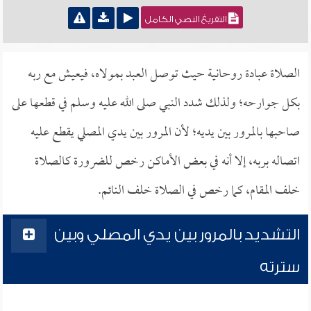
التفريغ النصي الكامل
الصلاة عبادة روحانية حيث توصل العبد بمولاه، فيعيش مع ربه
بكل جوارحه؛ ولذلك شدد النبي صلى الله عليه وسلم في قطعها على
صاحبها بالمرور بين يديه؛ لأن المرور بين يدي المصلي يقطع عليه
اتصاله بربه، إلا أنه في بعض الأماكن رخص للضرورة كالصلاة
خلف المقام، كما رخص في الصلاة خلف النائم.
التشديد بالمرور بين يدي المصلي وبين
سترته