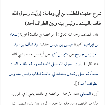
شرح حديث المطلب بن أبي وداعة: (رأيت رسول الله
طاف بالبيت... وليس بينه وبين الطواف أحد)
قال المصنف رحمه الله تعالى: [ الرخصة في ذلك: أخبرنا
إسحاق
بن إبراهيم
أخبرنا
عيسى بن يونس
حدثنا
عبد الملك بن عبد
العزيز بن جريج
عن
كثير بن كثير
عن أبيه عن جده رضي الله
عنه قال: (
رأيت رسول الله صلى الله عليه وسلم طاف بالبيت
سبعاً، ثم صلى ركعتين بحذائه في حاشية المقام، وليس بينه وبين
الطواف أحد
) ].
أورد
النسائي
هذه الترجمة: الرخصة في ذلك، يعني: في المرور،
هذا هو المقصود من هذه الترجمة، والمرور بين يدي المصلي كما