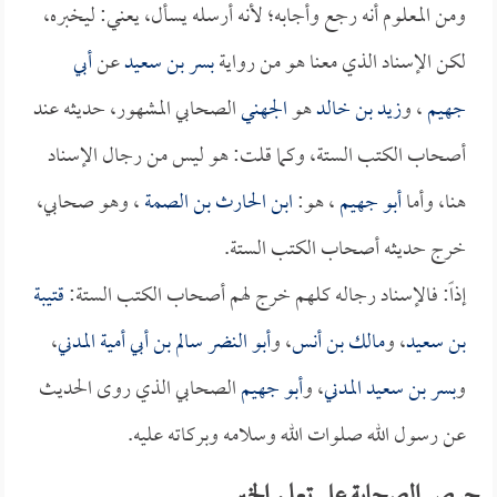
ومن المعلوم أنه رجع وأجابه؛ لأنه أرسله يسأل، يعني: ليخبره،
لكن الإسناد الذي معنا هو من رواية
بسر بن سعيد
عن
أبي
جهيم
، و
زيد بن خالد
هو
الجهني
الصحابي المشهور، حديثه عند
أصحاب الكتب الستة، وكما قلت: هو ليس من رجال الإسناد
هنا، وأما
أبو جهيم
، هو:
ابن الحارث بن الصمة
، وهو صحابي،
خرج حديثه أصحاب الكتب الستة.
إذاً: فالإسناد رجاله كلهم خرج لهم أصحاب الكتب الستة:
قتيبة
بن سعيد
، و
مالك بن أنس
، و
أبو النضر سالم بن أبي أمية المدني
،
و
بسر بن سعيد المدني
، و
أبو جهيم
الصحابي الذي روى الحديث
عن رسول الله صلوات الله وسلامه وبركاته عليه.