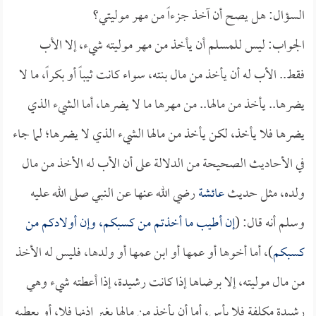
السؤال: هل يصح أن آخذ جزءاً من مهر موليتي؟
الجواب: ليس للمسلم أن يأخذ من مهر موليته شيء، إلا الأب
فقط.. الأب له أن يأخذ من مال بنته، سواء كانت ثيباً أو بكراً، ما لا
يضرها.. يأخذ من مالها.. من مهرها ما لا يضرها، أما الشيء الذي
يضرها فلا يأخذ، لكن يأخذ من مالها الشيء الذي لا يضرها؛ لما جاء
في الأحاديث الصحيحة من الدلالة على أن الأب له الأخذ من مال
ولده، مثل حديث
عائشة
رضي الله عنها عن النبي صلى الله عليه
وسلم أنه قال: (
إن أطيب ما أخذتم من كسبكم، وإن أولادكم من
كسبكم
)، أما أخوها أو عمها أو ابن عمها أو ولدها، فليس له الأخذ
من مال موليته، إلا برضاها إذا كانت رشيدة، إذا أعطته شيء وهي
رشيدة مكلفة فلا بأس، أما أن يأخذ من مالها بغير إذنها فلا، أو يعطيه