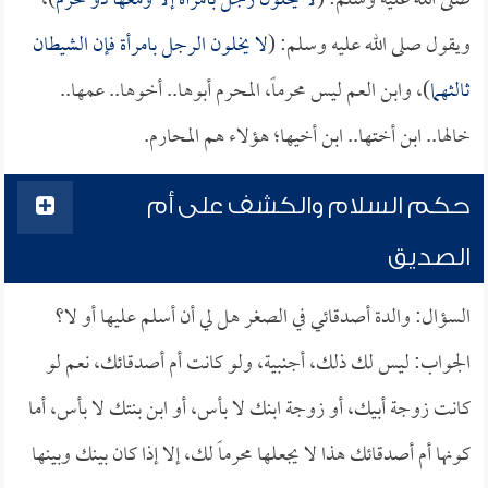
صلى الله عليه وسلم: (
لا يخلون رجل بامرأة إلا ومعها ذو محرم
)،
ويقول صلى الله عليه وسلم: (
لا يخلون الرجل بامرأة فإن الشيطان
ثالثهما
)، وابن العم ليس محرماً، المحرم أبوها.. أخوها.. عمها..
خالها.. ابن أختها.. ابن أخيها؛ هؤلاء هم المحارم.
حكم السلام والكشف على أم
الصديق
السؤال: والدة أصدقائي في الصغر هل لي أن أسلم عليها أو لا؟
الجواب: ليس لك ذلك، أجنبية، ولو كانت أم أصدقائك، نعم لو
كانت زوجة أبيك، أو زوجة ابنك لا بأس، أو ابن بنتك لا بأس، أما
كونها أم أصدقائك هذا لا يجعلها محرماً لك، إلا إذا كان بينك وبينها