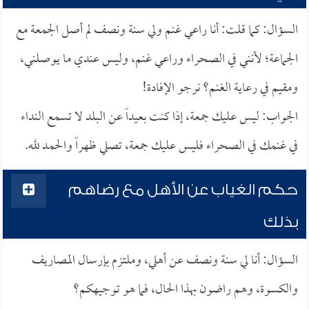
السؤال: كما قلت: أنا راعي غنم ولي سنة ونصف لم أصل الجمعة مع
الجماعة؛ لأنني في الصحراء وراعي غنم، وليس عندي ما يوصلني،
ومقيم في رعاية الغنم؟ نرجو الإفادة!
الجواب: ليس عليك جمعة، إذا كنت بعيداً عن البلد لا تسمع النداء
في غنمك في الصحراء فليس عليك جمعة، تصلي ظهراً والحمد لله.
حكم الغياب عن الأهل مع رضاهم
بذلك
السؤال: أنا لي سنة ونصف عن أهلي، وملتزم بإرسال المصاريف
والكسوة، وهم راضون بهذا الحال، فما هو توجيهكم؟