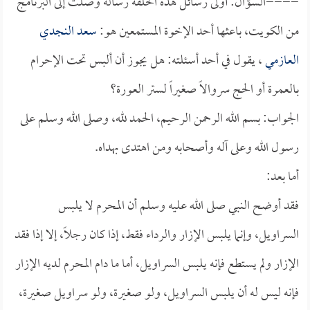
====السؤال: أولى رسائل هذه الحلقة رسالة وصلت إلى البرنامج
من الكويت، باعثها أحد الإخوة المستمعين هو:
سعد النجدي
العازمي
، يقول في أحد أسئلته: هل يجوز أن ألبس تحت الإحرام
بالعمرة أو الحج سروالاً صغيراً لستر العورة؟
الجواب: بسم الله الرحمن الرحيم، الحمد لله، وصلى الله وسلم على
رسول الله وعلى آله وأصحابه ومن اهتدى بهداه.
أما بعد:
فقد أوضح النبي صلى الله عليه وسلم أن المحرم لا يلبس
السراويل، وإنما يلبس الإزار والرداء فقط، إذا كان رجلاً، إلا إذا فقد
الإزار ولم يستطع فإنه يلبس السراويل، أما ما دام المحرم لديه الإزار
فإنه ليس له أن يلبس السراويل، ولو صغيرة، ولو سراويل صغيرة،