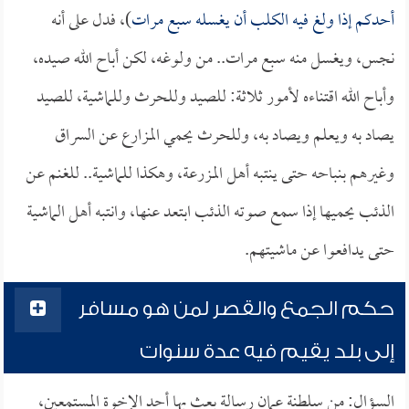
أحدكم إذا ولغ فيه الكلب أن يغسله سبع مرات
)، فدل على أنه
نجس، ويغسل منه سبع مرات.. من ولوغه، لكن أباح الله صيده،
وأباح الله اقتناءه لأمور ثلاثة: للصيد وللحرث وللماشية، للصيد
يصاد به ويعلم ويصاد به، وللحرث يحمي المزارع عن السراق
وغيرهم بنباحه حتى ينتبه أهل المزرعة، وهكذا للماشية.. للغنم عن
الذئب يحميها إذا سمع صوته الذئب ابتعد عنها، وانتبه أهل الماشية
حتى يدافعوا عن ماشيتهم.
حكم الجمع والقصر لمن هو مسافر
إلى بلد يقيم فيه عدة سنوات
السؤال: من سلطنة عمان رسالة بعث بها أحد الإخوة المستمعين،