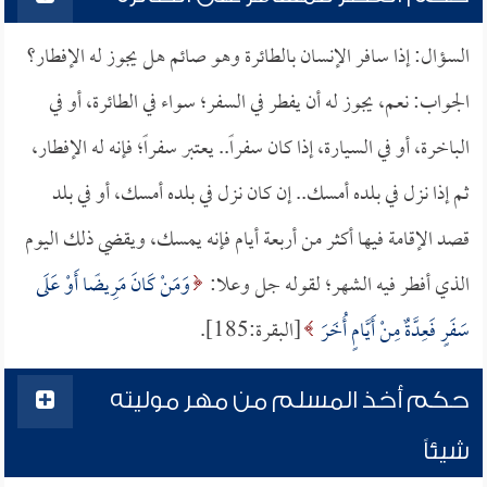
السؤال: إذا سافر الإنسان بالطائرة وهو صائم هل يجوز له الإفطار؟
الجواب: نعم، يجوز له أن يفطر في السفر؛ سواء في الطائرة، أو في
الباخرة، أو في السيارة، إذا كان سفراً.. يعتبر سفراً؛ فإنه له الإفطار،
ثم إذا نزل في بلده أمسك.. إن كان نزل في بلده أمسك، أو في بلد
قصد الإقامة فيها أكثر من أربعة أيام فإنه يمسك، ويقضي ذلك اليوم
الذي أفطر فيه الشهر؛ لقوله جل وعلا:
وَمَنْ كَانَ مَرِيضًا أَوْ عَلَى
سَفَرٍ فَعِدَّةٌ مِنْ أَيَّامٍ أُخَرَ
[البقرة:185].
حكم أخذ المسلم من مهر موليته
شيئاً