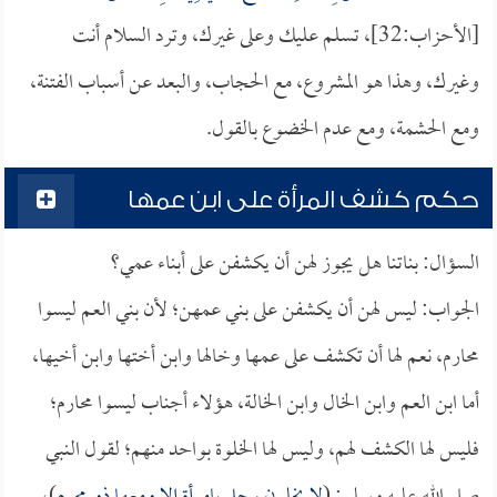
[الأحزاب:32]، تسلم عليك وعلى غيرك، وترد السلام أنت
وغيرك، وهذا هو المشروع، مع الحجاب، والبعد عن أسباب الفتنة،
ومع الحشمة، ومع عدم الخضوع بالقول.
حكم كشف المرأة على ابن عمها
السؤال: بناتنا هل يجوز لهن أن يكشفن على أبناء عمي؟
الجواب: ليس لهن أن يكشفن على بني عمهن؛ لأن بني العم ليسوا
محارم، نعم لها أن تكشف على عمها وخالها وابن أختها وابن أخيها،
أما ابن العم وابن الخال وابن الخالة، هؤلاء أجناب ليسوا محارم؛
فليس لها الكشف لهم، وليس لها الخلوة بواحد منهم؛ لقول النبي