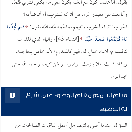
يقول: أنا عندما أكون مع الغنم يكون معي ماء يكفي لشربي فقط،
وأنا بعيد عن مصدر الماء، هل أتركه للشرب، أم أتوضأ به؟
الجواب: تتركه للشرب وتتيمم، والحمد لله، الله يقول:
فَلَمْ تَجِدُوا
مَاءً فَتَيَمَّمُوا صَعِيدًا طَيِّبًا
[النساء:43]، والماء الذي للشرب
كالمعدوم؛ لأنك محتاج له، فهو كالمعدوم؛ لأنه خاص بحاجتك
وإنقاذ نفسك، فلا يلزمك الوضوء، ولكن تتيمم والحمد لله حتى
تجد الماء.
قيام التيمم مقام الوضوء فيما شرع
له الوضوء
السؤال: عندما أصلي بالتيمم هل أعمل الباقيات الصالحات من