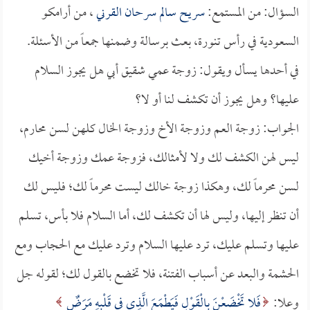
السؤال: من المستمع:
سريح سالم سرحان القرني
، من أرامكو
السعودية في رأس تنورة، بعث برسالة وضمنها جمعاً من الأسئلة.
في أحدها يسأل ويقول: زوجة عمي شقيق أبي هل يجوز السلام
عليها؟ وهل يجوز أن تكشف لنا أو لا؟
الجواب: زوجة العم وزوجة الأخ وزوجة الخال كلهن لسن محارم،
ليس لهن الكشف لك ولا لأمثالك، فزوجة عمك وزوجة أخيك
لسن محرماً لك، وهكذا زوجة خالك ليست محرماً لك؛ فليس لك
أن تنظر إليها، وليس لها أن تكشف لك، أما السلام فلا بأس، تسلم
عليها وتسلم عليك، ترد عليها السلام وترد عليك مع الحجاب ومع
الحشمة والبعد عن أسباب الفتنة، فلا تخضع بالقول لك؛ لقوله جل
وعلا:
فَلا تَخْضَعْنَ بِالْقَوْلِ فَيَطْمَعَ الَّذِي فِي قَلْبِهِ مَرَضٌ