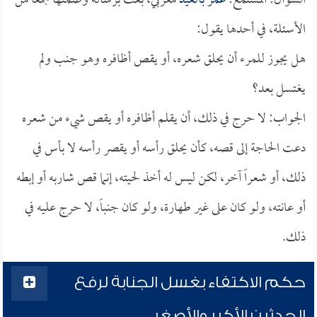
السؤال: المستمع:
عمر بالعيد
مغربي، بعث برسالة وضمنها جمعاً من
الأسئلة، في أحدها يقول:
هل يجوز للمرء أن يحلق شعره، أو يقص أظافره وهو جنب ولم
يغتسل بعد؟
الجواب: لا حرج في ذلك، أن يقلم أظافره أو يقص شيء من شعره
دعت الحاجة إلى قصه، كأن يحلق رأسه أو يقصر رأسه لا بأس في
ذلك، أو شعراً آخر، لكن ليس له أخذ لحيته، إنما قص شاربه أو إبطه
أو عانته، ولو كان على غير طهارة، ولو كان جنباً، لا حرج عليه في
ذلك.
حكم الاكتفاء بغسل الجنابة لرفع
الحدثين الأكبر والأصغر