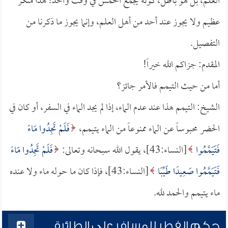
العلم، بل هو باطل، كونه يجمع الخمس في وقت واحد! هذا منكر
عظيم ولا يجوز عند أحد من أهل العلم، وإنما يجوز ما ذكرنا من
التفصيل.
المقدم: جزاكم الله خيراً!
أما من حيث التيمم فالأمر جائز؟
الشيخ: التيمم هذا عند عدم الماء، إذا لم يجد الماء في السفر، أو كان في
الحضر محبوساً عن الماء ممنوعاً من الماء يتيمم،
فَلَمْ تَجِدُوا مَاءً
فَتَيَمَّمُوا
[النساء:43]، يقول الله سبحانه وتعالى:
فَلَمْ تَجِدُوا مَاءً
فَتَيَمَّمُوا صَعِيدًا طَيِّبًا
[النساء:43]، فإذا كان ما حوله ماء ولا عنده
ماء يتيمم والحمد لله.
حكم الفطر للمسافر على الطائرة