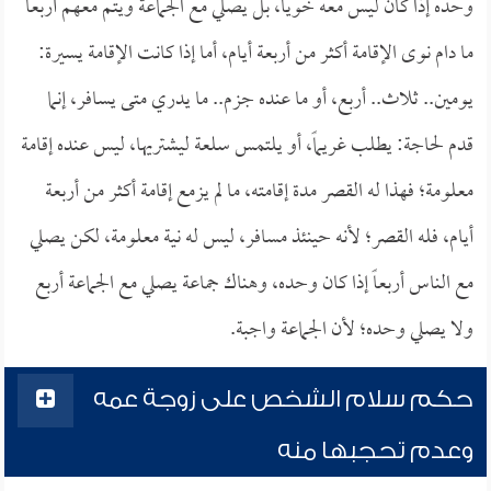
وحده إذا كان ليس معه خويا، بل يصلي مع الجماعة ويتم معهم أربعاً
ما دام نوى الإقامة أكثر من أربعة أيام، أما إذا كانت الإقامة يسيرة:
يومين.. ثلاث.. أربع، أو ما عنده جزم.. ما يدري متى يسافر، إنما
قدم لحاجة: يطلب غريماً، أو يلتمس سلعة ليشتريها، ليس عنده إقامة
معلومة؛ فهذا له القصر مدة إقامته، ما لم يزمع إقامة أكثر من أربعة
أيام، فله القصر؛ لأنه حينئذ مسافر، ليس له نية معلومة، لكن يصلي
مع الناس أربعاً إذا كان وحده، وهناك جماعة يصلي مع الجماعة أربع
ولا يصلي وحده؛ لأن الجماعة واجبة.
حكم سلام الشخص على زوجة عمه
وعدم تحجبها منه