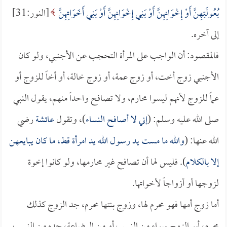
بُعُولَتِهِنَّ أَوْ إِخْوَانِهِنَّ أَوْ بَنِي إِخْوَانِهِنَّ أَوْ بَنِي أَخَوَاتِهِنَّ
[النور:31]
إلى آخره.
فالمقصود: أن الواجب على المرأة التحجب عن الأجنبي، ولو كان
الأجنبي زوج أخت، أو زوج عمة، أو زوج خالة، أو أخاً للزوج أو
عماً للزوج لأنهم ليسوا محارم، ولا تصافح واحداً منهم، يقول النبي
صلى الله عليه وسلم: (
إني لا أصافح النساء
)، وتقول
عائشة
رضي
الله عنها: (
والله ما مست يد رسول الله يد امرأة قط، ما كان يبايعهن
إلا بالكلام
). فليس لها أن تصافح غير محارمها، ولو كانوا إخوة
لزوجها أو أزواجاً لأخواتها.
أما زوج أمها فهو محرم لها، وزوج بنتها محرم، جد الزوج كذلك
محرم، أبو الزوج سواء من النسب أو من الرضاعة، جده من النسب