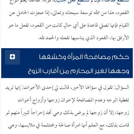
تستطع فقاعداً، فإن لم تستطع فعلى جنب
)، قوله: فقاعداً يعم أنواع
القعود، هذا من الله توسعة سبحانه وتعالى، إذا عجزت الحامل عن
القيام فإنها تصلي قاعدة على أي حالٍ كانت من القعود، تفعل ما هو
الأرفق بها، القعود الذي يناسبها تفعله والحمد لله.
حكم مصافحة المرأة وكشفها
وجهها لغير المحارم من أقارب الزوج
السؤال: تقول في سؤالها الأخير، قالت لي إحدى الأخوات: إنها تريد
تغطية الوجه وعدم المصافحة لإخوان زوجها وأزواج أخوات
زوجها، إلا أن زوجها لم يرض بذلك وهي تجد إحراجاً كبيراً منهم لو
قامت بذلك، مع العلم أنها امرأة صالحة ومحتشمة في ملابسها، وهي