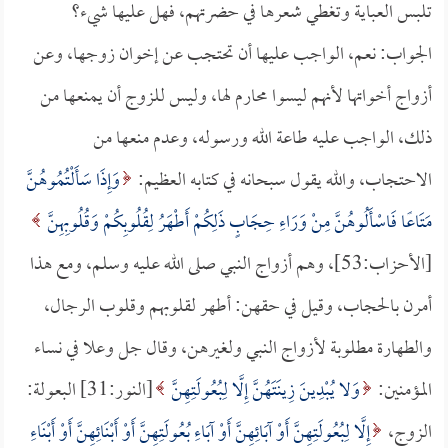
تلبس العباية وتغطي شعرها في حضرتهم، فهل عليها شيء؟
الجواب: نعم، الواجب عليها أن تحتجب عن إخوان زوجها، وعن
أزواج أخواتها لأنهم ليسوا محارم لها، وليس للزوج أن يمنعها من
ذلك، الواجب عليه طاعة الله ورسوله، وعدم منعها من
الاحتجاب، والله يقول سبحانه في كتابه العظيم:
وَإِذَا سَأَلْتُمُوهُنَّ
مَتَاعًا فَاسْأَلُوهُنَّ مِنْ وَرَاءِ حِجَابٍ ذَلِكُمْ أَطْهَرُ لِقُلُوبِكُمْ وَقُلُوبِهِنَّ
[الأحزاب:53]، وهم أزواج النبي صلى الله عليه وسلم، ومع هذا
أمرن بالحجاب، وقيل في حقهن: أطهر لقلوبهم وقلوب الرجال،
والطهارة مطلوبة لأزواج النبي ولغيرهن، وقال جل وعلا في نساء
المؤمنين:
وَلا يُبْدِينَ زِينَتَهُنَّ إِلَّا لِبُعُولَتِهِنَّ
[النور:31] البعولة:
الزوج،
إِلَّا لِبُعُولَتِهِنَّ أَوْ آبَائِهِنَّ أَوْ آبَاءِ بُعُولَتِهِنَّ أَوْ أَبْنَائِهِنَّ أَوْ أَبْنَاءِ