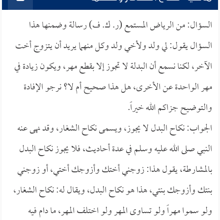
السؤال: من الرياض المستمع (ر. ك. ف) رسالة وضمنها هذا
السؤال يقول: لي ولد ولأخي ولد وكل منهما يريد أن يتزوج أخت
الآخر، لكنا نسمع أن البدلة لا تجوز إلا بقطع مهر، ويكون زيادة في
مهر الواحدة عن الأخرى، هل هذا صحيح أم لا؟ نرجو الإفادة
والتوضيح جزاكم الله خيراً.
الجواب: نكاح البدل لا يجوز، ويسمى نكاح الشغار، وقد نهى عنه
النبي صلى الله عليه وسلم في عدة أحاديث، فلا يجوز نكاح البدل
بالمشارطة، يقول هذا: زوجني أختك وأزوجك أختي، أو زوجني
بنتك وأزوجك بنتي، هذا هو نكاح البدل، ويقال له: نكاح الشغار،
ولو سموا مهراً ولو تساوى المهر ولو اختلف المهر، ما دام فيه