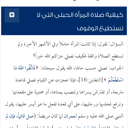
كيفية صلاة المرأة الحبلى التي لا
تستطيع الوقوف
السؤال: تقول: إذا كانت المرأة حاملاً وفي الأشهر الأخيرة ولم
تستطع الصلاة واقفة فكيف تصلي جزاكم الله خيراً؟
الجواب: تصلي حسب حالها، الله يقول سبحانه:
فَاتَّقُوا اللَّهَ مَا
اسْتَطَعْتُمْ
[التغابن:16]، فإذا عجزت عن القيام تصلي قاعدة
متربعة، أو تفترش يسراها وتنصب يمناها، أو محتبية على مقعدتها
وترفع فخذيها ورجليها، على أي قعدة تفعل ما هو أيسر عليها، يقول
النبي صلى الله عليه وسلم لـ
عمران
لما كان مريضاً: (
صل قائماً، فإن لم