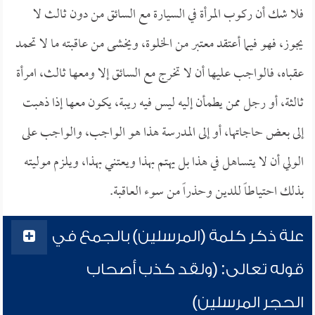
فلا شك أن ركوب المرأة في السيارة مع السائق من دون ثالث لا
يجوز، فهو فيما أعتقد معتبر من الخلوة، ويخشى من عاقبته ما لا تحمد
عقباه، فالواجب عليها أن لا تخرج مع السائق إلا ومعها ثالث، امرأة
ثالثة، أو رجل ممن يطمأن إليه ليس فيه ريبة، يكون معها إذا ذهبت
إلى بعض حاجاتها، أو إلى المدرسة هذا هو الواجب، والواجب على
الولي أن لا يتساهل في هذا بل يهتم بهذا ويعتني بهذا، ويلزم موليته
بذلك احتياطاً للدين وحذراً من سوء العاقبة.
علة ذكر كلمة (المرسلين) بالجمع في
قوله تعالى: (ولقد كذب أصحاب
الحجر المرسلين)