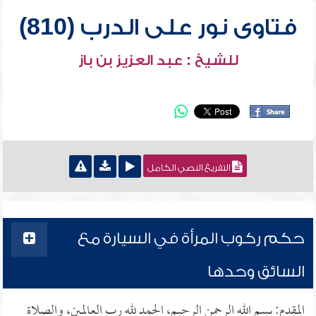
فتاوى نور على الدرب (810)
للشيخ : عبد العزيز بن باز
التفريغ النصي الكامل
حكم ركوب المرأة في السيارة مع
السائق وحدها
المقدم: بسم الله الرحمن الرحيم، الحمد لله رب العالمين، والصلاة