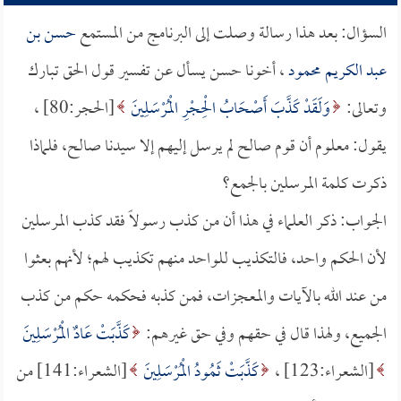
السؤال: بعد هذا رسالة وصلت إلى البرنامج من المستمع
حسن بن
عبد الكريم محمود
، أخونا حسن يسأل عن تفسير قول الحق تبارك
وتعالى:
وَلَقَدْ كَذَّبَ أَصْحَابُ الْحِجْرِ الْمُرْسَلِينَ
[الحجر:80] ،
يقول: معلوم أن قوم صالح لم يرسل إليهم إلا سيدنا صالح، فلماذا
ذكرت كلمة المرسلين بالجمع؟
الجواب: ذكر العلماء في هذا أن من كذب رسولاً فقد كذب المرسلين
لأن الحكم واحد، فالتكذيب للواحد منهم تكذيب لهم؛ لأنهم بعثوا
من عند الله بالآيات والمعجزات، فمن كذبه فحكمه حكم من كذب
الجميع، ولهذا قال في حقهم وفي حق غيرهم:
كَذَّبَتْ عَادٌ الْمُرْسَلِينَ
[الشعراء:123] ،
كَذَّبَتْ ثَمُودُ الْمُرْسَلِينَ
[الشعراء:141] من