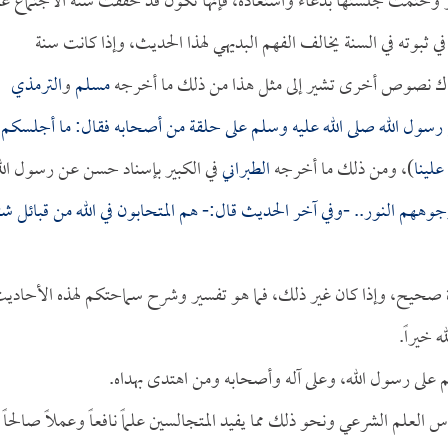
أكبر وختمت جلستها بدعاء واستعاذة، فإنها تكون قد حققت سنة الاجتماع عل
ثبوته في السنة يخالف الفهم البديهي لهذا الحديث، وإذا كانت سنة
هناك نصوص أخرى تشير إلى مثل هذا من ذلك ما أخرجه
مسلم
و
الترمذي
سول الله صلى الله عليه وسلم على حلقة من أصحابه فقال: ما أجلسكم
علينا
)، ومن ذلك ما أخرجه
الطبراني
في الكبير بإسناد حسن عن رسول الل
في وجوههم النور.. -وفي آخر الحديث قال:- هم المتحابون في الله من قبائل ش
ة صحيح، وإذا كان غير ذلك، فما هو تفسير وشرح سماحتكم لهذه الأحادي
 خيراً.
م على رسول الله، وعلى آله وأصحابه ومن اهتدى بهداه.
س العلم الشرعي ونحو ذلك مما يفيد المتجالسين علماً نافعاً وعملاً صالحاً