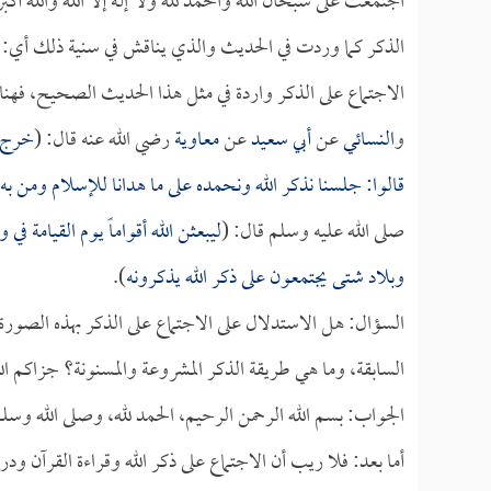
اجتمعت على سبحان الله والحمد لله ولا إله إلا الله والله 
الذكر كما وردت في الحديث والذي يناقش في سنية ذلك أي: في 
الاجتماع على الذكر واردة في مثل هذا الحديث الصحيح، ف
و
النسائي
عن
أبي سعيد
عن
معاوية
رضي الله عنه قال: (
خرج ر
قالوا: جلسنا نذكر الله ونحمده على ما هدانا للإسلام ومن به 
صلى الله عليه وسلم قال: (
ليبعثن الله أقواماً يوم القيامة 
وبلاد شتى يجتمعون على ذكر الله يذكرونه
).
السؤال: هل الاستدلال على الاجتماع على الذكر بهذه الصور
السابقة، وما هي طريقة الذكر المشروعة والمسنونة؟ جزاكم الله
الجواب: بسم الله الرحمن الرحيم، الحمد لله، وصلى الله وسل
أما بعد: فلا ريب أن الاجتماع على ذكر الله وقراءة القرآن ودر