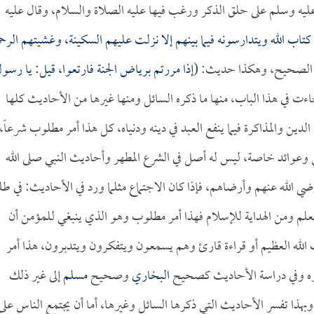
عليه وسلم على حلق الذكر ورغب فيها عليه الصلاة والسلام، وقال عليه
كتاب الله ويتدارسونه فيما بينهم إلا نزلت عليهم السكينة، وغشيتهم الرحم
الصحيح، وهكذا حديث: (
إذا مررتم برياض الجنة فارتعوا، قيل: يا رسو
ءت في هذا الباب، منها ما ذكره السائل ومنها غيرها من الأحاديث كلها
دين والمذاكرة فيما ينفع العبد في دينه ودنياه، كل هذا أمر مطلوب شرعاً،
عوائد خاصة، ليس له أصل في الشرع المطهر وأحاديث النبي صلى الله
ي الله عنهم وأرضاهم، فإذا كان الاجتماع مثلما ورد في الأحاديث: في ط
 العلم ومن الهداية للإسلام فهذا أمر مطلوب وهو الذي ينبغي للمؤمن أن
ب الله العظيم أو قراءة قارئ وهم يسمعون ويتفكرون ويتدبرون، هذا أمر
يره وفي دراسة الأحاديث كصحيح
البخاري
وصحيح
مسلم
إلى غير ذلك
وبهذا تفسر الأحاديث التي ذكرها السائل وغيرها، أما أن يجتمع الناس على