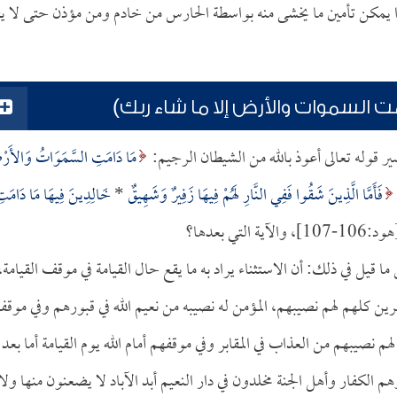
يمكن تأمين ما يخشى منه بواسطة الحارس من خادم ومن مؤذن حتى لا ي
ت السموات والأرض إلا ما شاء ربك)
ر قوله تعالى أعوذ بالله من الشيطان الرجيم:
مَا دَامَتِ السَّمَوَاتُ وَالأَر
فَأَمَّا الَّذِينَ شَقُوا فَفِي النَّارِ لَهُمْ فِيهَا زَفِيرٌ وَشَهِيقٌ
*
خَالِدِينَ فِيهَا مَا دَامَت
:106-107]، والآية التي بعدها؟
 قيل في ذلك: أن الاستثناء يراد به ما يقع حال القيامة في موقف القيامة،
رين كلهم لهم نصيبهم، المؤمن له نصيبه من نعيم الله في قبورهم وفي موقف
نصيبهم من العذاب في المقابر وفي موقفهم أمام الله يوم القيامة أما بعد
هم الكفار وأهل الجنة مخلدون في دار النعيم أبد الآباد لا يضعنون منها ولا