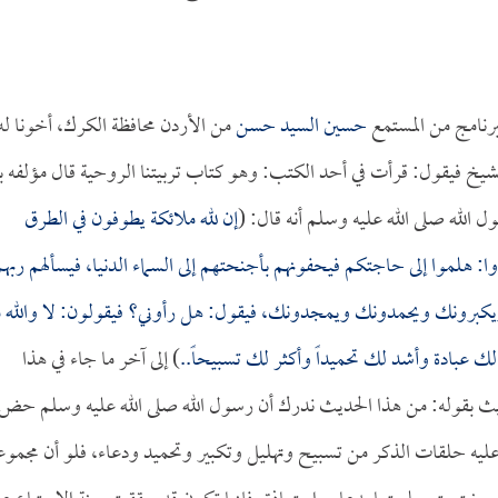
رنامج من المستمع
حسين السيد حسن
من الأردن محافظة الكرك، أخونا له
يخ فيقول: قرأت في أحد الكتب: وهو كتاب تربيتنا الروحية قال مؤلفه ب
الله صلى الله عليه وسلم أنه قال: (
إن لله ملائكة يطوفون في الطرق
وا: هلموا إلى حاجتكم فيحفونهم بأجنحتهم إلى السماء الدنيا، فيسألهم ربهم
يكبرونك ويحمدونك ويمجدونك، فيقول: هل رأوني؟ فيقولون: لا والله م
ك عبادة وأشد لك تحميداً وأكثر لك تسبيحاً..
) إلى آخر ما جاء في هذا
ث بقوله: من هذا الحديث ندرك أن رسول الله صلى الله عليه وسلم حض
عليه حلقات الذكر من تسبيح وتهليل وتكبير وتحميد ودعاء، فلو أن مجموع