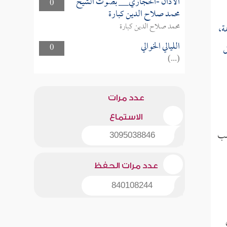
الأذان -الحجازي__ بصوت الشيخ
0
محمد صلاح الدين كبارة
محمد صلاح الدين كبارة
ة،
الليالي الخوالي
0
ل
(...)
عدد مرات
الاستماع
لب
3095038846
عدد مرات الحفظ
840108244