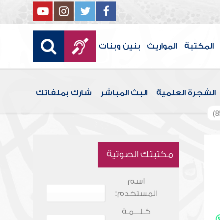
المكتبة
المواريث
بنين وبنات
الشجرة العلمية
البث المباشر
شارك بملفاتك
مكتبتك الصوتية
اسم
المستخدم:
كـلـــمـة