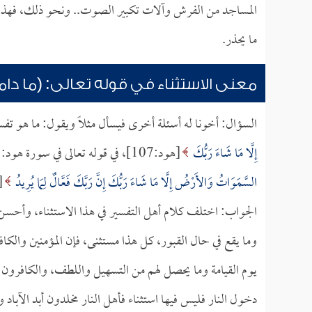
المساجد من الفرش وآلات تكبير الصوت.. ونحو ذلك، فهذا 
ما يحذر.
معنى الاستثناء في قوله تعالى: (ما دام
السؤال: أخونا له أسئلة أخرى فيسأل مثلاً ويقول: ما هو تفسي
إِلَّا مَا شَاءَ رَبُّكَ
[هود:107]، في قوله تعالى في سورة هود:
السَّمَوَاتُ وَالأَرْضُ إِلَّا مَا شَاءَ رَبُّكَ إِنَّ رَبَّكَ فَعَّالٌ لِمَا يُرِيدُ
[هود
الجواب: اختلف كلام أهل التفسير في هذا الاستثناء، وأحسن ما
وما يقع في حال القبور، كل هذا مستثنى، فإن المؤمنين والكاف
يوم القيامة وما يحصل لهم من التسهيل واللطف، والكافرون لهم 
دخول النار فليس فيها استثناء فأهل النار مخلدون أبد الآباد و