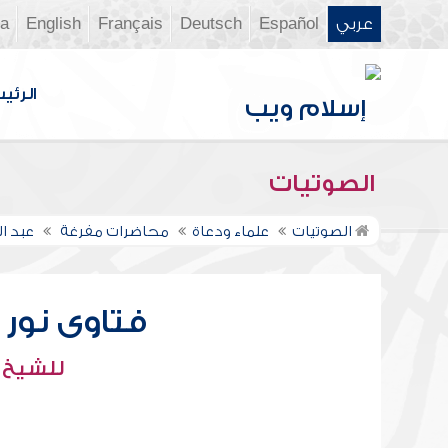
عربي
Español
Deutsch
Français
English
ia
الرئي
الصوتيات
الصوتيات
علماء ودعاة
محاضرات مفرغة
عبد ال
فتاوى نور عل
للشيخ : 