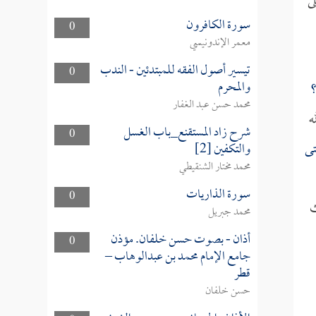
ى
سورة الكافرون
0
معمر الإندونيسي
تيسير أصول الفقه للمبتدئين - الندب
0
والمحرم
؟
محمد حسن عبد الغفار
ه
شرح زاد المستقنع_باب الغسل
0
تى
والتكفين [2]
محمد مختار الشنقيطي
سورة الذاريات
0
ث
محمد جبريل
أذان - بصوت حسن خلفان. مؤذن
0
جامع الإمام محمد بن عبدالوهاب –
قطر
حسن خلفان