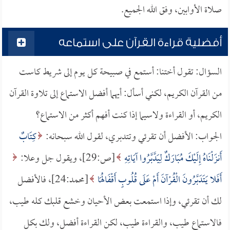
صلاة الأوابين، وفق الله الجميع.
أفضلية قراءة القرآن على استماعه
السؤال: تقول أختنا: أستمع في صبيحة كل يوم إلى شريط كاست
من القرآن الكريم، لكني أسأل: أيهما أفضل الاستماع إلى تلاوة القرآن
الكريم، أو القراءة ولاسيما إذا كنت أفهم أكثر من الاستماع؟
الجواب: الأفضل أن تقرئي وتتدبري، لقول الله سبحانه:
كِتَابٌ
أَنزَلْنَاهُ إِلَيْكَ مُبَارَكٌ لِيَدَّبَّرُوا آيَاتِهِ
[ص:29]، ويقول جل وعلا:
أَفَلا يَتَدَبَّرُونَ الْقُرْآنَ أَمْ عَلَى قُلُوبٍ أَقْفَالُهَا
[محمد:24]، فالأفضل
لك أن تقرئي، وإذا استمعت بعض الأحيان وخشع قلبك كله طيب،
فالاستماع طيب، والقراءة طيب، لكن القراءة أفضل، ولك بكل