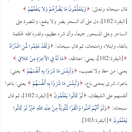
قال سبحانه وتعالى:
وَيَتَعَلَّمُونَ مَا يَضُرُّهُمْ وَلا يَنفَعُهُمْ
[البقرة:102]، دل على أن السحر يضر ولا ينفع، والمضرة على
الساحر وعلى المسحور جميعاً، وأن شره عظيم، وقدره الله لحكمة
بالغة، وابتلاء وامتحان، ثم قال سبحانه:
وَلَقَدْ عَلِمُوا لَمَنِ اشْتَرَاهُ
[البقرة:102]، يعني: اعتاظه،
مَا لَهُ فِي الآخِرَةِ مِنْ خَلاقٍ
يعني: من حظ ولا نصيب،
وَلَبِئْسَ مَا شَرَوْا بِهِ أَنفُسَهُمْ
يعني:
باعوا، شرى بمعنى باع،
وَلَبِئْسَ مَا شَرَوْا بِهِ أَنفُسَهُمْ
يعني: باعوا
أنفسهم على الشيطان،
لَوْ كَانُوا يَعْلَمُونَ
[البقرة:102]، ثم قال
سبحانه:
وَلَوْ أَنَّهُمْ آمَنُوا وَاتَّقَوْا لَمَثُوبَةٌ مِنْ عِنْدِ اللَّهِ خَيْرٌ لَوْ كَانُوا
يَعْلَمُونَ
[البقرة:103].