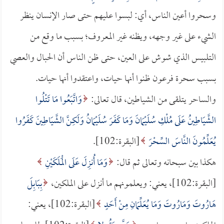
وسحروا أعين الناس، أي: لبسوا عليهم حتى صار الإنسان ينظر
الشيء على غير وجهه، ويظنه غير المعروف؛ بسبب ما وقع من
التلبيس الذي شوش على العين، حتى ظن الناس أن الحبال والعصي
بسبب سحرة فرعون ظنوا أنها حيات، واعتقدوا أنها حيات.
والساحر يتلقى من الشياطين، قال تعالى:
وَاتَّبَعُوا مَا تَتْلُوا
الشَّيَاطِينُ عَلَى مُلْكِ سُلَيْمَانَ وَمَا كَفَرَ سُلَيْمَانُ وَلَكِنَّ الشَّيَاطِينَ كَفَرُوا
يُعَلِّمُونَ النَّاسَ السِّحْرَ
[البقرة:102].
هكذا بين سبحانه وتعالى ثم قال:
وَمَا أُنزِلَ عَلَى الْمَلَكَيْنِ
[البقرة:102]، يعني: ويعلمونهم ما أنزل على الملكين،
بِبَابِلَ
هَارُوتَ وَمَارُوتَ وَمَا يُعَلِّمَانِ مِنْ أَحَدٍ
[البقرة:102]، يعني: