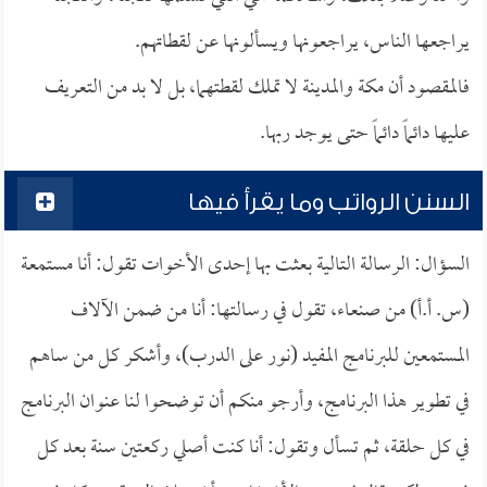
يراجعها الناس، يراجعونها ويسألونها عن لقطاتهم.
فالمقصود أن مكة والمدينة لا تملك لقطتهما، بل لا بد من التعريف
عليها دائماً دائماً حتى يوجد ربها.
السنن الرواتب وما يقرأ فيها
السؤال: الرسالة التالية بعثت بها إحدى الأخوات تقول: أنا مستمعة
(س. أ.أ) من صنعاء، تقول في رسالتها: أنا من ضمن الآلاف
المستمعين للبرنامج المفيد (نور على الدرب)، وأشكر كل من ساهم
في تطوير هذا البرنامج، وأرجو منكم أن توضحوا لنا عنوان البرنامج
في كل حلقة، ثم تسأل وتقول: أنا كنت أصلي ركعتين سنة بعد كل