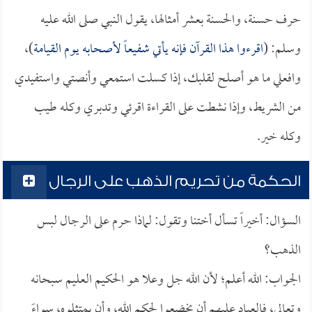
حرف حسنة، والحسنة بعشر أمثالها، يقول النبي صلى الله عليه
وسلم: (
اقرءوا هذا القرآن فإنه يأتي شفيعاً لأصحابه يوم القيامة
)،
وافعلي ما هو أصلح لقلبك، إذا كسلت استمعي وأنصتي واستفيدي
من الشريط، وإذا نشطت على القراءة اقرئي وتدبري وكله طيب
وكله خير.
الحكمة من تحريم الذهب على الرجال
السؤال: أخيراً تسأل أختنا وتقول: لماذا حرم على الرجال لبس
الذهب؟
الجواب: الله أعلم؛ لأن الله جل وعلا هو الحكيم العليم سبحانه
وتعالى، فالعباد عليهم أن يخضعوا لحكم الله، وأن يمتثلوه، سواءً