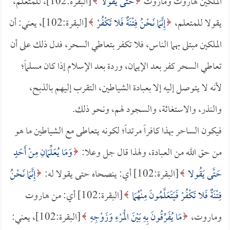
الملكين هاروت وماروت
حَتَّى يَقُولا
[البقرة:102]، للمتعلم،
يقولا للمتعلم،
إِنَّمَا نَحْنُ فِتْنَةٌ فَلا تَكْفُرْ
[البقرة:102]، يعني: أن
الملكين مبتلى بهما الناس، فلا تكفر بتعاطي السحر، فدل ذلك على أن
تعاطي السحر كفر بعد الإيمان، وردة بعد الإسلام إذا كان مسلماً؛
لأنه لا يتوصل إليه إلا بعبادة الشياطين، التقرب إليهم بالذبح،
والنذر، والاستغاثة، والسجود لهم، ونحو ذلك.
فيكون الساحر بهذا كافراً مرتداً؛ لكونه يتعاطى مع الشياطين ما هو
من حق الله من العبادة، ولهذا قال جل وعلا:
وَمَا يُعَلِّمَانِ مِنْ أَحَدٍ
حَتَّى يَقُولا
[البقرة:102] أي: ينصحاه حتى يقولا له:
إِنَّمَا نَحْنُ
فِتْنَةٌ فَلا تَكْفُرْ فَيَتَعَلَّمُونَ مِنْهُمَا
[البقرة:102] أي: من هاروت
وماروت،
مَا يُفَرِّقُونَ بِهِ بَيْنَ الْمَرْءِ وَزَوْجِهِ
[البقرة:102]، يعني: