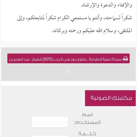
والإفتاء والدعوة والإرشاد.
شكراً لسماحته، وأنتم يا مستمعي الكرام شكراً لمتابعتكم، وإلى
الملتقى، وسلام الله عليكم ورحمته وبركاته.
نسخة نصية للطباعة , فتاوى نور على الدرب (825) للشيخ : عبد العزيز بن
باز
مكتبتك الصوتية
اسم
المستخدم:
كـلـــمـة