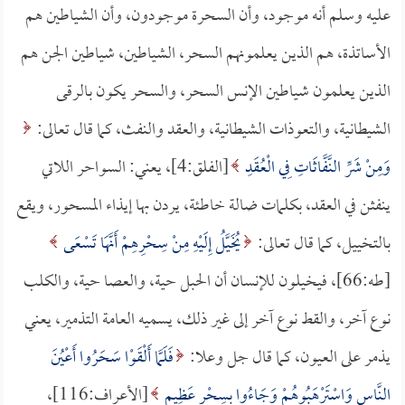
عليه وسلم أنه موجود، وأن السحرة موجودون، وأن الشياطين هم
الأساتذة، هم الذين يعلمونهم السحر، الشياطين، شياطين الجن هم
الذين يعلمون شياطين الإنس السحر، والسحر يكون بالرقى
الشيطانية، والتعوذات الشيطانية، والعقد والنفث، كما قال تعالى:
وَمِنْ شَرِّ النَّفَّاثَاتِ فِي الْعُقَدِ
[الفلق:4]، يعني: السواحر اللاتي
ينفثن في العقد، بكلمات ضالة خاطئة، يردن بها إيذاء المسحور، ويقع
بالتخييل، كما قال تعالى:
يُخَيَّلُ إِلَيْهِ مِنْ سِحْرِهِمْ أَنَّهَا تَسْعَى
[طه:66]، فيخيلون للإنسان أن الحبل حية، والعصا حية، والكلب
نوع آخر، والقط نوع آخر إلى غير ذلك، يسميه العامة التذمير، يعني
يذمر على العيون، كما قال جل وعلا:
فَلَمَّا أَلْقَوْا سَحَرُوا أَعْيُنَ
النَّاسِ وَاسْتَرْهَبُوهُمْ وَجَاءُوا بِسِحْرٍ عَظِيمٍ
[الأعراف:116]،