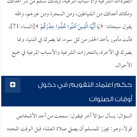
التعوذات الشرعية والأسباب المرعية، وبذلك تسلم من شر أعدائك
ومكائد أعدائك من الشياطين، ومن السحرة ومن غيرهم، والله
يقول سبحانه:
يَا أَيُّهَا الَّذِينَ آمَنُوا خُذُوا حِذْرَكُمْ
[النساء:71]،
فأنت مأمور بأخذ الحذر من كل سوء، مما يضرك في الدنيا، ومما
يضرك في الآخرة، بالتحرزات الشرعية والأسباب المرعية في جميع
الأحوال.
حكم اعتماد التقويم في دخول
أوقات الصلوات
السؤال: يسأل سؤالاً آخر فيقول: سمعت من أحد الأشخاص
قولاً، وهو: يجوز للمسلم أن يصلي صلاة العشاء قبل الوقت المحدد