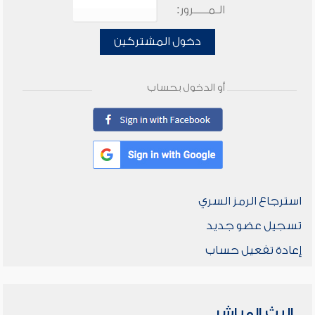
الـمـــــرور:
دخول المشتركين
أو الدخول بحساب
استرجاع الرمز السري
تسجيل عضو جديد
إعادة تفعيل حساب
البث المباشر