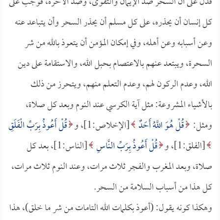
فدل على أن السحر ضد الإيمان والتقوى، وضد الآخرة، فوجب على
كل إنسان أن يحذره، على كل مسلم أن يحذر السحر وأن يتباعد عنه
وعن أسبابه وعن أهله، وفي إمكان المؤمن أن يتعوذ بالله من شر
السحرة، ويبتعد عنهم بالاعتصام بحبل الله، والاستقامة على دين
الله، وعدم الركون لهم، وعدم التعلم منهم، ويتحرز من ذلك
بالأشياء المشروعة: مثل آية الكرسي عند النوم وبعد كل صلاة،
ومثل:
قُلْ هُوَ اللَّهُ أَحَدٌ
[الإخلاص:1]، و
قُلْ أَعُوذُ بِرَبِّ الْفَلَقِ
[الفلق:1]، و
قُلْ أَعُوذُ بِرَبِّ النَّاسِ
[الناس:1]، بعد كل
صلاة، وبعد المغرب والفجر ثلاث مرات، وعند النوم ثلاث مرات،
كل هذا من أسباب السلامة من السحر.
وهكذا كونه يقول: (أعوذ بكلمات الله التامات من شر ما خلق)، هذا