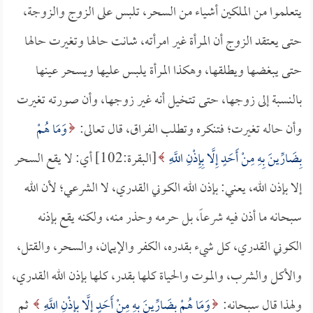
يتعلموا من الملكين أشياء من السحر، تلبس على الزوج والزوجة،
حتى يعتقد الزوج أن المرأة غير امرأته، شانت حالها وتغيرت حالها
حتى يبغضها ويطلقها، وهكذا المرأة يلبس عليها ويسحر عينها
بالنسبة إلى زوجها، حتى تتخيل أنه غير زوجها، وأن صورته تغيرت
وأن حاله تغيرت؛ فتنكره وتطلب الفراق، قال تعالى:
وَمَا هُمْ
بِضَارِّينَ بِهِ مِنْ أَحَدٍ إِلَّا بِإِذْنِ اللَّهِ
[البقرة:102] أي: لا يقع السحر
إلا بإذن الله، يعني: بإذن الله الكوني القدري، لا الشرعي؛ لأن الله
سبحانه ما أذن فيه شرعاً، بل حرمه وحذر منه، ولكنه يقع بإذنه
الكوني القدري، كل شيء بقدره، الكفر والإيمان، والسحر، والقتل،
والأكل والشرب، والموت والحياة كلها بقدر، كلها بإذن الله القدري،
ولهذا قال سبحانه:
وَمَا هُمْ بِضَارِّينَ بِهِ مِنْ أَحَدٍ إِلَّا بِإِذْنِ اللَّهِ
ثم