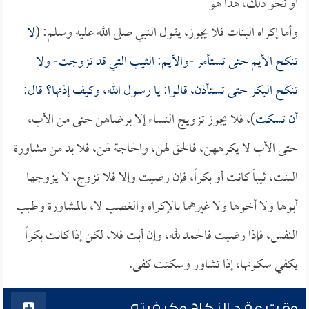
أو نحو ذلك، هذا هو
وأما إكراه البنات فلا يجوز، يقول النبي صلى الله عليه وسلم: (
لا
تنكح الأيم حتى تستأمر -والأيم: الثيب التي قد تزوجت- ولا
تنكح البكر حتى تستأذن، قالوا: يا رسول الله، وكيف إذنها؟ قال:
أن تسكت
)، فلا يجوز تزويج النساء إلا برضاهن حتى من الأب،
حتى الأب لا يكرههن، فالحق لهن، والحاجة لهن، فلا بد من مشاورة
البنت، ثيباً كانت أو بكراً، فإن رضيت وإلا فلا تزوج، لا يزوجها
أبوها ولا أخوها ولا غيرهما بالإكراه والغصب لا، بالمشاورة وطيب
النفس، فإذا رضيت فالحمد لله، وإن أبت فلا، لكن إذا كانت بكراً
يكفي سكوتها، إذا تشاور وسكتت كفى.
وقت عقد النكاح وكيفيته