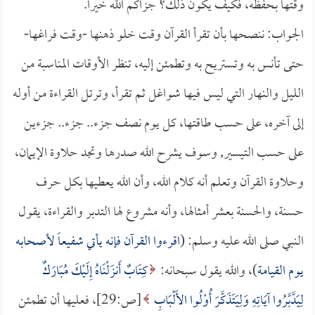
وقتها بحفظه، فكيف يكون ذلك؟ جزاكم الله خيراً.
الجواب: ننصحها بأن تقرأ القرآن وقت خلو ذهنها -وقت فراغها-
حتى تأنس به وتستريح به وتطمئن إليه، تنظر الأوقات المناسبة من
الليل والنهار التي ليس فيها شواغل ثم تقرأ، وترتل القراءة من أوله
إلى آخره، على حسب طاقتها، كل يوم نصف جزء.. جزء.. جزءين
على حسب التيسير, وسوف يشرح الله صدرها وتجد حلاوة الإيمان،
وحلاوة القرآن وتعلم أنه كلام الله، وأن الله يعطيها بكل حرف
حسنة، والحسنة بعشر أمثالها، وأنه مشروع لها التدبر والقراءة، يقول
النبي صلى الله عليه وسلم: (
اقرءوا القرآن فإنه يأتي شفيعاً لأصحابه
يوم القيامة
)، والله يقول سبحانه:
كِتَابٌ أَنزَلْنَاهُ إِلَيْكَ مُبَارَكٌ
لِيَدَّبَّرُوا آيَاتِهِ وَلِيَتَذَكَّرَ أُوْلُوا الأَلْبَابِ
[ص:29]، فعليها أن تطمئن