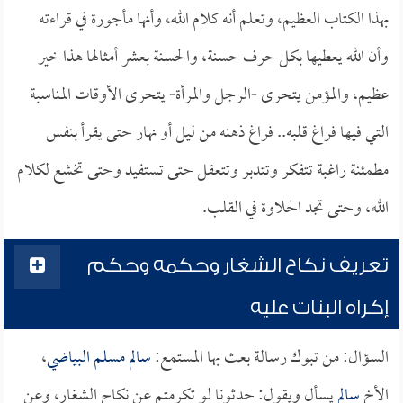
بهذا الكتاب العظيم، وتعلم أنه كلام الله، وأنها مأجورة في قراءته
وأن الله يعطيها بكل حرف حسنة، والحسنة بعشر أمثالها هذا خير
عظيم، والمؤمن يتحرى -الرجل والمرأة- يتحرى الأوقات المناسبة
التي فيها فراغ قلبه.. فراغ ذهنه من ليل أو نهار حتى يقرأ بنفس
مطمئنة راغبة تتفكر وتتدبر وتتعقل حتى تستفيد وحتى تخشع لكلام
الله، وحتى تجد الحلاوة في القلب.
تعريف نكاح الشغار وحكمه وحكم
إكراه البنات عليه
السؤال: من تبوك رسالة بعث بها المستمع:
سالم مسلم البياضي
،
الأخ
سالم
يسأل ويقول: حدثونا لو تكرمتم عن نكاح الشغار، وعن