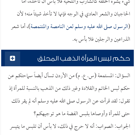
شيء يشوه الخلقة كالشارب واللحية فلا بأس أن تأخذه، أما
الحاجبان والشعر العادي في الوجه فإنها لا تأخذ شيئاً منه؛ لأن
(
الرسول صلى الله عليه وسلم لعن النامصة والمتنمصة
)، أما شعر
الذراعين والرجلين فلا بأس به.
حكم لبس المرأة الذهب المحلق
السؤال: المستمعة (س. ع. م) من الأردن تسأل أيضاً سماحتكم عن
حكم لبس الخاتم والقلادة وغير ذلك من الذهب بالنسبة للمرأة إذ
تقول: لقد قرأت عن الرسول صلى الله عليه وسلم أنه لم يقر ذلك
حتى للمرأة وأوصاها بلبس الفضة ما هو توجيهكم؟
الجواب: الصواب: أنه لا حرج في ذلك، لا بأس أن تلبس ما يتيسر