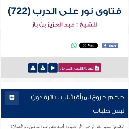
فتاوى نور على الدرب (722)
للشيخ : عبد العزيز بن باز
التفريغ النصي الكامل
حكم خروج المرأة بثياب ساترة دون
لبس جلباب
المقدم: بسم الله الرحمن الرحيم، الحمد لله رب العالمين، والصلاة