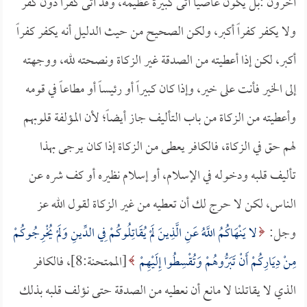
آخرون :بل يكون عاصياً أتى كبيرة عظيمة، وقد أتى كفراً دون كفر
ولا يكفر كفراً أكبر، ولكن الصحيح من حيث الدليل أنه يكفر كفراً
أكبر، لكن إذا أعطيته من الصدقة غير الزكاة ونصحته لله، ووجهته
إلى الخير فأنت على خير، وإذا كان كبيراً أو رئيساً أو مطاعاً في قومه
وأعطيته من الزكاة من باب التأليف جاز أيضاً؛ لأن المؤلفة قلوبهم
لهم حق في الزكاة، فالكافر يعطى من الزكاة إذا كان يرجى بهذا
تأليف قلبه ودخوله في الإسلام، أو إسلام نظيره أو كف شره عن
الناس، لكن لا حرج لك أن تعطيه من غير الزكاة لقول الله عز
وجل:
لا يَنْهَاكُمُ اللَّهُ عَنِ الَّذِينَ لَمْ يُقَاتِلُوكُمْ فِي الدِّينِ وَلَمْ يُخْرِجُوكُمْ
مِنْ دِيَارِكُمْ أَنْ تَبَرُّوهُمْ وَتُقْسِطُوا إِلَيْهِمْ
[الممتحنة:8]، فالكافر
الذي لا يقاتلنا لا مانع أن نعطيه من الصدقة حتى نؤلف قلبه بذلك