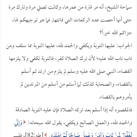
سماحة الشيخ، أنه مر فترة من عمرها، وكانت تصلي مرة وتترك مرة
حتى أنها أحصت عدد الركعات التي فاتتها, فما هو توجيهكم لها،
جزاكم الله خيراً؟
الجواب: عليها التوبة ويكفي والحمد لله، عليها التوبة مما سلف ومن
تاب تاب الله عليه؛ لأن ترك الصلاة كفر، فالتوبة تكفي ولا يلزمها
القضاء، النبي صلى الله عليه وسلم لم يلزم من ارتد ثم أسلم
بالقضاء، والصحابة كذلك لما أسلم من أسلم من المرتدين لم
يأمروهم بالقضاء.
فالمقصود أنه إذا أسلم بعد تركه الصلاة فإن عليه التوبة الصادقة
والحمد لله، والعمل الصالح ويكفي، يقول الله سبحانه:
وَإِنِّي
لَغَفَّارٌ لِمَنْ تَابَ وَآمَنَ وَعَمِلَ صَالِحًا ثُمَّ اهْتَدَى
[طه:82]، فليس