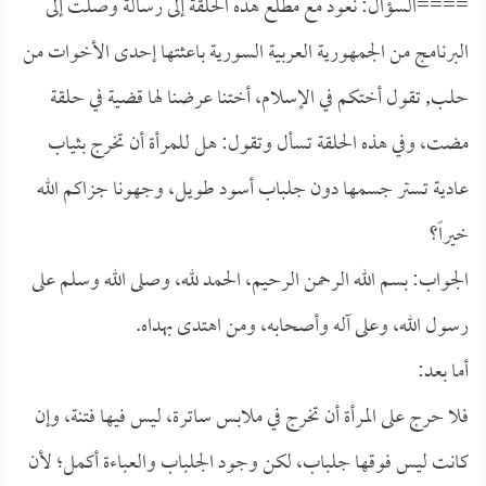
====السؤال: نعود مع مطلع هذه الحلقة إلى رسالة وصلت إلى
البرنامج من الجمهورية العربية السورية باعثتها إحدى الأخوات من
حلب, تقول أختكم في الإسلام، أختنا عرضنا لها قضية في حلقة
مضت، وفي هذه الحلقة تسأل وتقول: هل للمرأة أن تخرج بثياب
عادية تستر جسمها دون جلباب أسود طويل، وجهونا جزاكم الله
خيراً؟
الجواب: بسم الله الرحمن الرحيم، الحمد لله، وصلى الله وسلم على
رسول الله، وعلى آله وأصحابه، ومن اهتدى بهداه.
أما بعد:
فلا حرج على المرأة أن تخرج في ملابس ساترة، ليس فيها فتنة، وإن
كانت ليس فوقها جلباب، لكن وجود الجلباب والعباءة أكمل؛ لأن