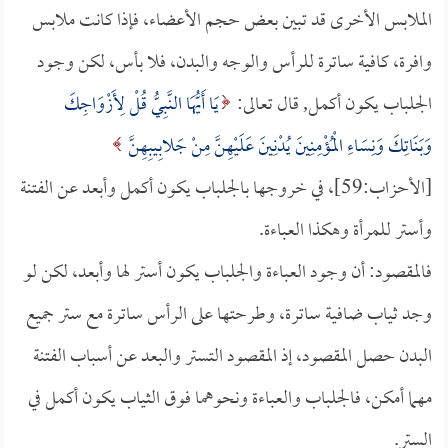
الملابس الأخرى قد تبين بعض حجم الأعضاء، فإذا كانت ملابس
وافرة، كافية ساترة للرأس والوجه والبدن، فلا بأس، لكن وجود
الجلباب يكون أكمل, قال تعالى:
يَا أَيُّهَا النَّبِيُّ قُلْ لِأَزْوَاجِكَ
وَبَنَاتِكَ وَنِسَاءِ الْمُؤْمِنِينَ يُدْنِينَ عَلَيْهِنَّ مِنْ جَلابِيبِهِنَّ
[الأحزاب:59]، في خروجها بالجلباب يكون أكمل وأبعد عن الفتنة
وأستر للمرأة وهكذا العباءة.
فالمقصود: أن وجود العباءة والجلباب يكون أستر لها وأبعد، لكن لو
وجد ثياب ضافية ساترة، وطرحتها على الرأس ساترة مع ستر جميع
البدن حصل المقصود، إذ المقصود التستر والبعد عن أسباب الفتنة
مهما أمكن، فالجلباب والعباءة ونحوهما فوق الثياب يكون أكمل في
الستر.