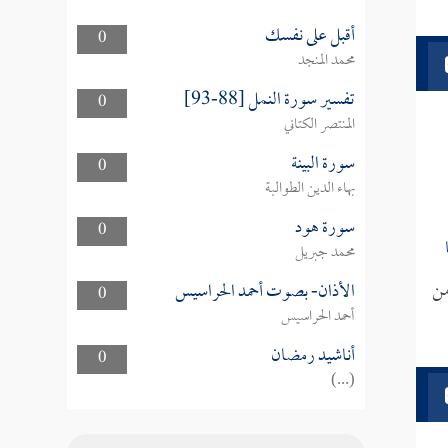
أقبل على نفسك
0
محمد المنجد
تفسير سورة النمل [88-93]
0
المنتصر الكتاني
سورة البينة
0
بهاء الدين الطوالبة
سورة هود
0
محمد جبريل
من
الأذان- بصوت أحمد الحراسيس
0
أحمد الحراسيس
أناشيد رمضان
0
(...)