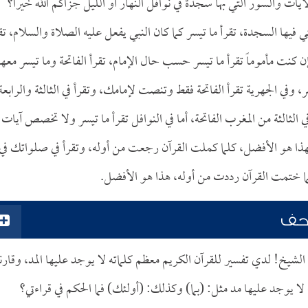
ات والسور التي بها سجدة في نوافل النهار أو الليل جزاكم الله خيراً؟
فيها السجدة، تقرأ ما تيسر كما كان النبي يفعل عليه الصلاة والسلام، تق
ن كنت مأموماً تقرأ ما تيسر حسب حال الإمام، تقرأ الفاتحة وما تيسر معها
صر، وفي الجهرية تقرأ الفاتحة فقط وتنصت لإمامك، وتقرأ في الثالثة والرابعة
ي الثالثة من المغرب الفاتحة، أما في النوافل تقرأ ما تيسر ولا تخصص آيات
فهذا هو الأفضل، كلما كملت القرآن رجعت من أوله، وتقرأ في صلواتك في
 كلما ختمت القرآن رددت من أوله، هذا هو الأفضل.
صحف
لشيخ! لدي تفسير للقرآن الكريم معظم كلماته لا يوجد عليها المد، وقارنت
 يوجد عليها مد مثل: (بما) وكذلك: (أولئك) فما الحكم في قراءتي؟