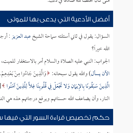
متى كان مخلصاً لله صادقاً في ذلك.
أفضل الأدعية التي يدعى بها للموتى
السؤال: يقول في ثاني أسئلته سماحة الشيخ
عبد العزيز
: أرجو
الله خيراً؟
الجواب: النبي عليه الصلاة والسلام أمر بالاستغفار للميت، ك
الآن يسأل
) والله يقول سبحانه:
وَالَّذِينَ جَاءُوا مِنْ بَعْدِهِمْ
الَّذِينَ سَبَقُونَا بِالإِيمَانِ وَلا تَجْعَلْ فِي قُلُوبِنَا غِلًّا لِلَّذِينَ آمَنُوا
النار، وأن يضاعف الله حسناتهم ويرفع درجاتهم هذه هي الدع
حكم تخصيص قراءة السور التي فيها س