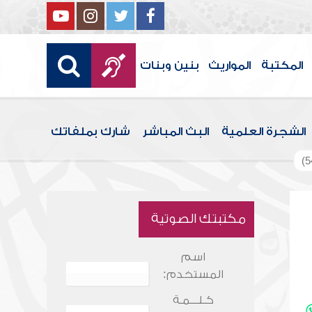
المكتبة
المواريث
بنين وبنات
الشجرة العلمية
البث المباشر
شارك بملفاتك
مكتبتك الصوتية
اسم
المستخدم:
كـلـــمـة