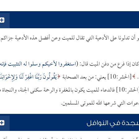
 أن تدلونا على الأدعية التي تقال للميت وعن أفضل هذه الأدعية جزاكم
ان إذا فرع من دفن الميت قال: (
استغفروا لأخيكم وسلوا له التثبيت فإنه
..
[الحشر:10] يعني: من بعد الصحابة
يَقُولُونَ رَبَّنَا اغْفِرْ لَنَا وَلِإِخْوَانِنَا
[الحشر:10] فالدعاء للميت يكون بالمغفرة والرحمة سكنى الجنة، والنجاة 
وات التي شرعها الله للموتى المسلمين.
جدة في النوافل