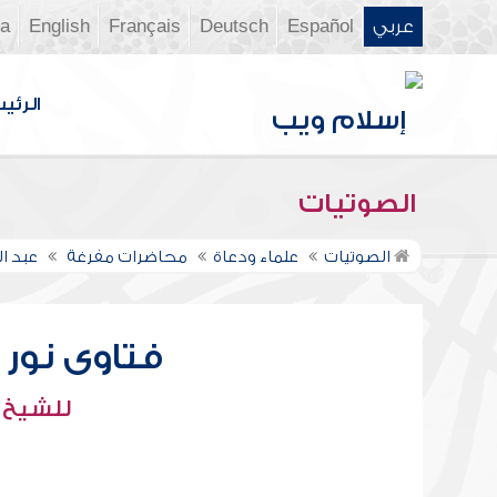
عربي
Español
Deutsch
Français
English
ia
الرئي
الصوتيات
الصوتيات
علماء ودعاة
محاضرات مفرغة
عبد ال
فتاوى نور عل
للشيخ : 