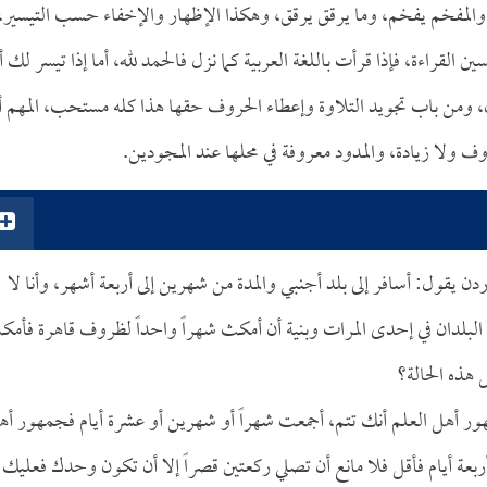
 والمفخم يفخم، وما يرقق يرقق، وهكذا الإظهار والإخفاء حسب التيسير،
اءة، فإذا قرأت باللغة العربية كما نزل فالحمد لله، أما إذا تيسر لك أ
، ومن باب تجويد التلاوة وإعطاء الحروف حقها هذا كله مستحب، المهم أ
ف ولا زيادة، والمدود معروفة في محلها عند المجودين.
دن يقول: أسافر إلى بلد أجنبي والمدة من شهرين إلى أربعة أشهر، وأنا لا
 البلدان في إحدى المرات وبنية أن أمكث شهراً واحداً لظروف قاهرة فأم
 هذه الحالة؟
جمهور أهل العلم أنك تتم، أجمعت شهراً أو شهرين أو عشرة أيام فجمهور أه
ا أربعة أيام فأقل فلا مانع أن تصلي ركعتين قصراً إلا أن تكون وحدك فعليك 