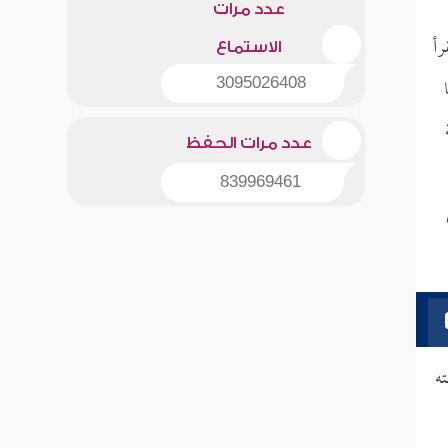
عدد مرات
رأ
الاستماع
3095026408
عدد مرات الحفظ
839969461
ه