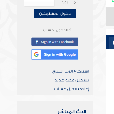
الـمـــــرور:
دخول المشتركين
أو الدخول بحساب
استرجاع الرمز السري
تسجيل عضو جديد
إعادة تفعيل حساب
البث المباشر