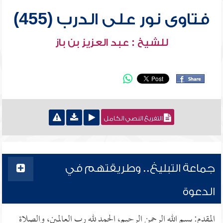
فتاوى نور على الدرب (455)
للشيخ : عبد العزيز بن باز
التفريغ النصي الكامل
جماعة التبليغ.. وطريقتهم في
الدعوة
المقدم: بسم الله الرحمن الرحيم، الحمد لله رب العالمين، والصلاة