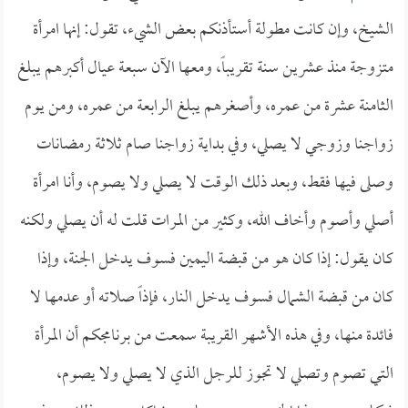
الشيخ، وإن كانت مطولة أستأذنكم بعض الشيء، تقول: إنها امرأة
متزوجة منذ عشرين سنة تقريباً، ومعها الآن سبعة عيال أكبرهم يبلغ
الثامنة عشرة من عمره، وأصغرهم يبلغ الرابعة من عمره، ومن يوم
زواجنا وزوجي لا يصلي، وفي بداية زواجنا صام ثلاثة رمضانات
وصلى فيها فقط، وبعد ذلك الوقت لا يصلي ولا يصوم، وأنا امرأة
أصلي وأصوم وأخاف الله، وكثير من المرات قلت له أن يصلي ولكنه
كان يقول: إذا كان هو من قبضة اليمين فسوف يدخل الجنة، وإذا
كان من قبضة الشمال فسوف يدخل النار، فإذاً صلاته أو عدمها لا
فائدة منها، وفي هذه الأشهر القريبة سمعت من برنامجكم أن المرأة
التي تصوم وتصلي لا تجوز للرجل الذي لا يصلي ولا يصوم،