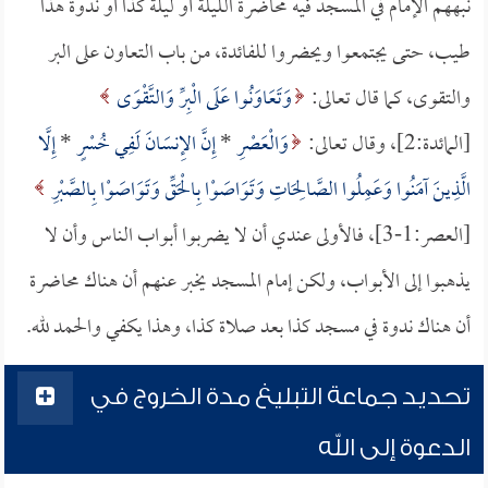
نبههم الإمام في المسجد فيه محاضرة الليلة أو ليلة كذا أو ندوة هذا
طيب، حتى يجتمعوا ويحضروا للفائدة، من باب التعاون على البر
والتقوى، كما قال تعالى:
وَتَعَاوَنُوا عَلَى الْبِرِّ وَالتَّقْوَى
[المائدة:2]، وقال تعالى:
وَالْعَصْرِ
*
إِنَّ الإِنسَانَ لَفِي خُسْرٍ
*
إِلَّا
الَّذِينَ آمَنُوا وَعَمِلُوا الصَّالِحَاتِ وَتَوَاصَوْا بِالْحَقِّ وَتَوَاصَوْا بِالصَّبْرِ
[العصر:1-3]، فالأولى عندي أن لا يضربوا أبواب الناس وأن لا
يذهبوا إلى الأبواب، ولكن إمام المسجد يخبر عنهم أن هناك محاضرة
أن هناك ندوة في مسجد كذا بعد صلاة كذا، وهذا يكفي والحمد لله.
تحديد جماعة التبليغ مدة الخروج في
الدعوة إلى الله