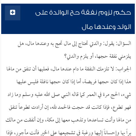
حكم لزوم نفقة حج الوالدة على
الولد وعندها مال
السؤال: يقول: والدتي تحتاج إلى مال تحج به وعندها مال، هل
يلزمني نفقة حجها، أو يلزم والدتي؟
الجواب: لا تلزمك النفقة ما دام عندها مال، فعليها أن تنفق من مالها
هذا إذا كان حجها فريضة، أما إذا كان حجها نافلة فليس عليها
شيء، الحج مرة في العمر كما قاله النبي صلى الله عليه وسلم وما زاد
فهو تطوع، فإذا كانت قد حجت فالحمد لله، إن أرادت تطوعاً تنفق
من مالها وأنت تساعدها وتذهب معها إلى مكة، وإن أنفقت من مالك
براً بها وإحساناً إليها ورغبة في تشجيعها على الخير فأنت مأجور، فإذا