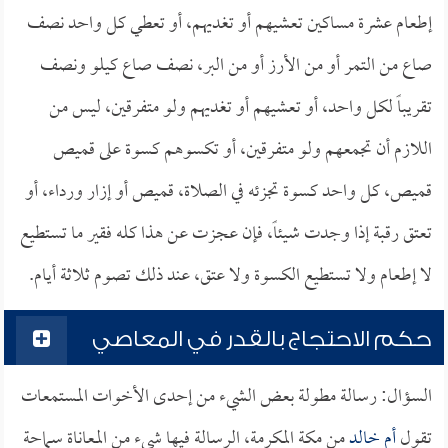
إطعام عشرة مساكين تعشيهم أو تغديهم، أو تعطي كل واحد نصف
صاع من التمر أو من الأرز أو من البر، نصف صاع كيلو ونصف
تقريباً لكل واحد، أو تعشيهم أو تغديهم ولو متفرقين، ليس من
اللازم أن تجمعهم ولو متفرقين، أو تكسوهم كسوة على قميص
قميص، كل واحد كسوة تجزئه في الصلاة، قميص أو إزار ورداء، أو
تعتق رقبة إذا وجدت شيئاً، فإن عجزت عن هذا كله فقير ما تستطيع
لا إطعام ولا تستطيع الكسوة ولا عتق، عند ذلك تصوم ثلاثة أيام.
حكم الاحتجاج بالقدر في المعاصي
السؤال: رسالة مطولة بعض الشيء من إحدى الأخوات المستمعات
تقول
أم خالد
من مكة المكرمة، الرسالة فيها شيء من المعاناة سماحة