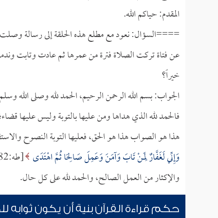
المقدم: حياكم الله.
====السؤال: نعود مع مطلع هذه الحلقة إلى رسالة وصلت إل
عن فتاة تركت الصلاة فترة من عمرها ثم عادت وتابت وندم
خيراً؟
الجواب: بسم الله الرحمن الرحيم، الحمد لله وصلى الله وسلم
فالحمد لله الذي هداها ومن عليها بالتوبة وليس عليها قضاء؛
هذا هو الصواب هذا هو الحق، فعليها التوبة النصوح والاستق
وَإِنِّي لَغَفَّارٌ لِمَنْ تَابَ وَآمَنَ وَعَمِلَ صَالِحًا ثُمَّ اهْتَدَى
والإكثار من العمل الصالح، والحمد لله على كل حال.
حكم قراءة القرآن بنية أن يكون ثوابه ل