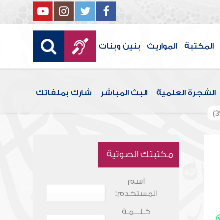
المكتبة
المواريث
بنين وبنات
الشجرة العلمية
البث المباشر
شارك بملفاتك
مكتبتك الصوتية
اسم
المستخدم:
كـلـــمـة