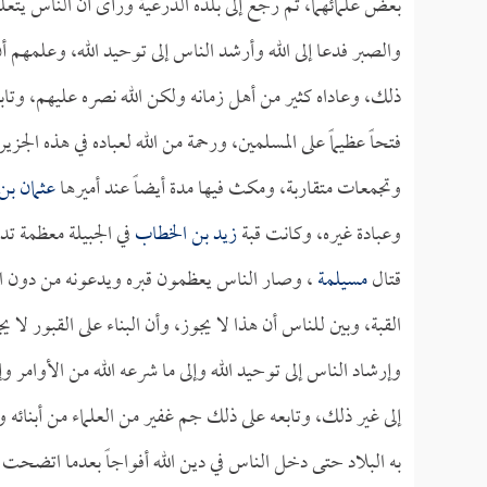
بعض علمائهما، ثم رجع إلى بلده الدرعية ورأى أن الناس يتعل
والصبر فدعا إلى الله وأرشد الناس إلى توحيد الله، وعلمهم 
ذلك، وعاداه كثير من أهل زمانه ولكن الله نصره عليهم، وت
فتحاً عظيماً على المسلمين، ورحمة من الله لعباده في هذه الجزير
وتجمعات متقاربة، ومكث فيها مدة أيضاً عند أميرها
عثمان بن
وعبادة غيره، وكانت قبة
زيد بن الخطاب
في الجبيلة معظمة تدع
قتال
مسيلمة
، وصار الناس يعظمون قبره ويدعونه من دون الله
القبة، وبين للناس أن هذا لا يجوز، وأن البناء على القبور لا يج
وإرشاد الناس إلى توحيد الله وإلى ما شرعه الله من الأوامر 
إلى غير ذلك، وتابعه على ذلك جم غفير من العلماء من أبنائه وأ
به البلاد حتى دخل الناس في دين الله أفواجاً بعدما اتضحت