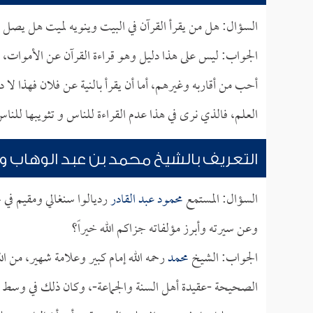
السؤال: هل من يقرأ القرآن في البيت وينويه لميت هل يصل ثواب
الجواب: ليس على هذا دليل وهو قراءة القرآن عن الأموات، ا
أحب من أقاربه وغيرهم، أما أن يقرأ بالنية عن فلان فهذا لا د
العلم، فالذي نرى في هذا عدم القراءة للناس و تثويبها للنا
التعريف بالشيخ محمد بن عبد الوهاب و
السؤال: المستمع
محمود عبد القادر
رديالوا سنغالي ومقيم في 
وعن سيرته وأبرز مؤلفاته جزاكم الله خيراً؟
الجواب: الشيخ
محمد
رحمه الله إمام كبير وعلامة شهير، من الل
الصحيحة -عقيدة أهل السنة والجماعة-، وكان ذلك في وسط الق