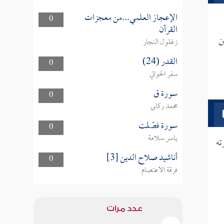
الإعجاز العلمي...من معجزات
0
القرآن
ن
زغلول النجار
القدر (24)
0
سفر الحوالي
سورة ق
0
محمد ركابي
سورة فصّلت
0
ياسر سلامة
ه
أناشيد صلاح الدين [3]
0
فرقة الاعتصام
عدد مرات