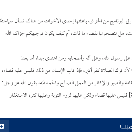
ى البرنامج من الجزائر، باعثتها إحدى الأخوات من هناك، تسأل سماحتك
ت، هل تنصحونها بقضاء ما فات، أم كيف يكون توجيهكم جزاكم الله
 على رسول الله، وعلى آله وأصحابه ومن اهتدى بهداه أما بعد:
 لأن ترك الصلاة كفر أكبر، فإذا تاب الإنسان من ذلك فليس عليه قضاء،
امة والصبر والإكثار من العمل الصالح والحمد لله، يقول الله عز وجل:
[طه:82] فليس عليها قضاء ولكن عليها لزوم التوبة وعليها كثرة الاستغفار
لميت