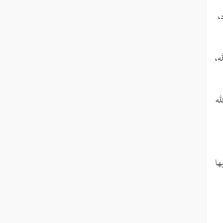
،
ه،
له
ها