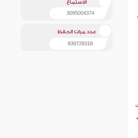
الاستماع
3095004374
عدد مرات الحفظ
839728318
ت