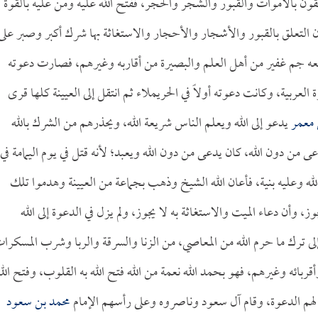
قون بالأموات والقبور والشجر والحجر، ففتح الله عليه ومن عليه بالقوة
أن التعلق بالقبور والأشجار والأحجار والاستغاثة بها شرك أكبر وصبر على
ابعه جم غفير من أهل العلم والبصيرة من أقاربه وغيرهم، فصارت دعوته
ة العربية، وكانت دعوته أولاً في الحريملاء ثم انتقل إلى العيينة كلها قرى
 معمر
يدعو إلى الله ويعلم الناس شريعة الله، ويحذرهم من الشرك بالله
ى من دون الله، كان يدعى من دون الله ويعبد؛ لأنه قتل في يوم اليمامة في
 وعليه بنية، فأعان الله الشيخ وذهب بجماعة من العيينة وهدموا تلك
وز، وأن دعاء الميت والاستغاثة به لا يجوز، ولم يزل في الدعوة إلى الله
وإلى ترك ما حرم الله من المعاصي، من الزنا والسرقة والربا وشرب المسكرا
قربائه وغيرهم، فهو بحمد الله نعمة من الله فتح الله به القلوب، وفتح الله
 لهم الدعوة، وقام آل سعود وناصروه وعلى رأسهم الإمام
محمد بن سعود