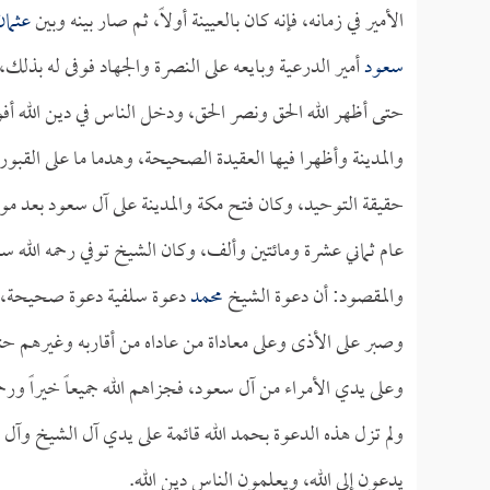
الأمير في زمانه، فإنه كان بالعيينة أولاً، ثم صار بينه وبين
عثمان
سعود
أمير الدرعية وبايعه على النصرة والجهاد فوفى له بذلك، 
حتى أظهر الله الحق ونصر الحق، ودخل الناس في دين الله أفو
والمدينة وأظهرا فيها العقيدة الصحيحة، وهدما ما على القبو
حقيقة التوحيد، وكان فتح مكة والمدينة على آل سعود بعد موت 
عام ثماني عشرة ومائتين وألف، وكان الشيخ توفي رحمه الله س
والمقصود: أن دعوة الشيخ
محمد
دعوة سلفية دعوة صحيحة، وهو 
وصبر على الأذى وعلى معاداة من عاداه من أقاربه وغيرهم حتى 
وعلى يدي الأمراء من آل سعود، فجزاهم الله جميعاً خيراً ور
ولم تزل هذه الدعوة بحمد الله قائمة على يدي آل الشيخ وآل س
يدعون إلى الله، ويعلمون الناس دين الله.