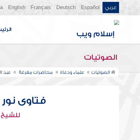
عربي
Español
Deutsch
Français
English
ia
الرئي
الصوتيات
الصوتيات
علماء ودعاة
محاضرات مفرغة
عبد ال
فتاوى نور عل
للشيخ : 