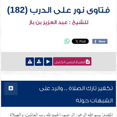
فتاوى نور على الدرب (182)
للشيخ : عبد العزيز بن باز
التفريغ النصي الكامل
تكفير تارك الصلاة .. والرد على
الشبهات حوله
المقدم: بسم الله الرحمن الرحيم، الحمد لله رب العالمين، والصلاة