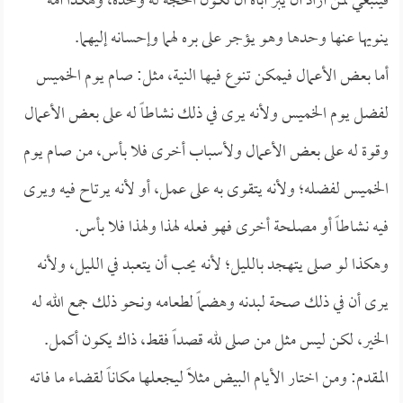
فينبغي لمن أراد أن يبر أباه أن تكون الحجة له وحده، وهكذا أمه
ينويها عنها وحدها وهو يؤجر على بره لهما وإحسانه إليهما.
أما بعض الأعمال فيمكن تنوع فيها النية، مثل: صام يوم الخميس
لفضل يوم الخميس ولأنه يرى في ذلك نشاطاً له على بعض الأعمال
وقوة له على بعض الأعمال ولأسباب أخرى فلا بأس، من صام يوم
الخميس لفضله؛ ولأنه يتقوى به على عمل، أو لأنه يرتاح فيه ويرى
فيه نشاطاً أو مصلحة أخرى فهو فعله لهذا ولهذا فلا بأس.
وهكذا لو صلى يتهجد بالليل؛ لأنه يحب أن يتعبد في الليل، ولأنه
يرى أن في ذلك صحة لبدنه وهضماً لطعامه ونحو ذلك جمع الله له
الخير، لكن ليس مثل من صلى لله قصداً فقط، ذاك يكون أكمل.
المقدم: ومن اختار الأيام البيض مثلاً ليجعلها مكاناً لقضاء ما فاته