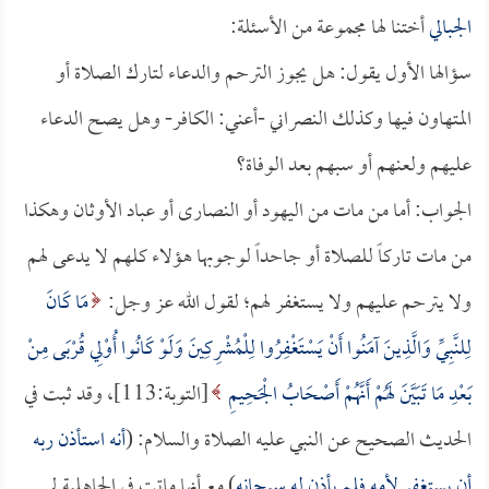
الجبالي
أختنا لها مجموعة من الأسئلة:
سؤالها الأول يقول: هل يجوز الترحم والدعاء لتارك الصلاة أو
المتهاون فيها وكذلك النصراني -أعني: الكافر- وهل يصح الدعاء
عليهم ولعنهم أو سبهم بعد الوفاة؟
الجواب: أما من مات من اليهود أو النصارى أو عباد الأوثان وهكذا
من مات تاركاً للصلاة أو جاحداً لوجوبها هؤلاء كلهم لا يدعى لهم
ولا يترحم عليهم ولا يستغفر لهم؛ لقول الله عز وجل:
مَا كَانَ
لِلنَّبِيِّ وَالَّذِينَ آمَنُوا أَنْ يَسْتَغْفِرُوا لِلْمُشْرِكِينَ وَلَوْ كَانُوا أُوْلِي قُرْبَى مِنْ
بَعْدِ مَا تَبَيَّنَ لَهُمْ أَنَّهُمْ أَصْحَابُ الْجَحِيمِ
[التوبة:113]، وقد ثبت في
الحديث الصحيح عن النبي عليه الصلاة والسلام: (
أنه استأذن ربه
أن يستغفر لأمه فلم يأذن له سبحانه
) مع أنها ماتت في الجاهلية لم