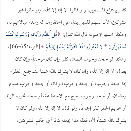
كفار بإجماع المسلمين، ولو قالوا: لا إله إلا الله، ولو ماتوا غير
مشركين؛ لأن سبهم للدين يدل على احتقارهم له وعدم مبالاتهم به،
وهكذا استهزاؤهم به قال الله تعالى:
قُلْ أَبِاللَّهِ وَآيَاتِهِ وَرَسُولِهِ كُنتُمْ
تَسْتَهْزِئُونَ
*
لا تَعْتَذِرُوا قَدْ كَفَرْتُمْ بَعْدَ إِيمَانِكُمْ
[التوبة:65-66]،
وهكذا لو جحد وجوب الصلاة كفر وإن كان موحداً، وإن كان
يقول: لا إله إلا الله، وإن كان لا يشرك بالله شيئاً عند جميع العلماء
إذا جحد وجوبها، أو جحد وجوب الزكاة، أو جحد وجوب صيام
رمضان، أو جحد وجوب الحج مع الاستطاعة، أو جحد تحريم الزنا
أو تحريم الخمر كفر إجماعاً، ولو قال: لا إله إلا الله، ولو كان لا
يشرك بالله شيئاً؛ لأن فعله هذا يجعله كافراً في حكم المشركين،