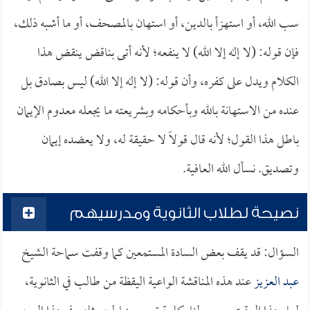
سب الله، أو استهزأ بالدين، أو استهان بالمصحف، أو ما أشبه ذلك،
فإن قوله: (لا إله إلا الله) لا ينفعه؛ لأنه أتى بناقض ينقض هذا
الكلام ويدل على كفره، وأن قوله: (لا إله إلا الله) ليس بصادق بل
عنده من الاستهانة بالله وبأحكامه وبشريعته ما يجعله معدوم الإيمان
باطل هذا القول؛ لأنه قال قولاً لا حقيقة له، ولا يعضده إيمان
وتصديق. نسأل الله العافية.
نصيحة لطلاب الثانوية ومدرسيهم
السؤال: قد يقف بعض السادة المستمعين كما وقفت سماحة الشيخ
عبد العزيز
عند هذه المناقشة الواعية اليقظة من طالب في الثانوية،