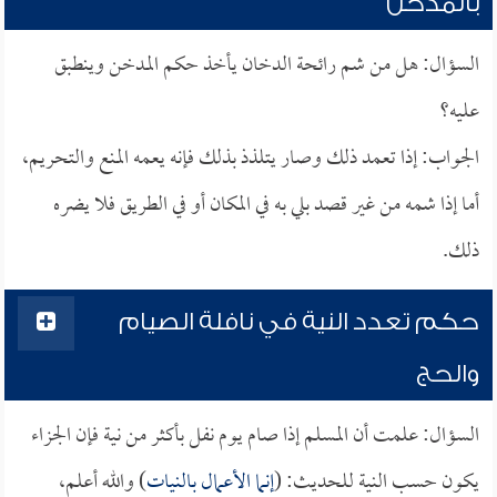
بالمدخن
السؤال: هل من شم رائحة الدخان يأخذ حكم المدخن وينطبق
عليه؟
الجواب: إذا تعمد ذلك وصار يتلذذ بذلك فإنه يعمه المنع والتحريم،
أما إذا شمه من غير قصد بلي به في المكان أو في الطريق فلا يضره
ذلك.
حكم تعدد النية في نافلة الصيام
والحج
السؤال: علمت أن المسلم إذا صام يوم نفل بأكثر من نية فإن الجزاء
يكون حسب النية للحديث: (
إنما الأعمال بالنيات
) والله أعلم،