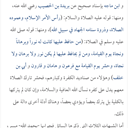
و
ابن ماجه
بإسناد صحيح عن
بريدة بن الحصيب
رضي الله عنه،
ومنها: قوله عليه الصلاة والسلام: (
رأس الأمر الإسلام، وعموده
الصلاة، وذروة سنامه الجهاد في سبيل الله
)، ومنها: قوله صلى الله
عليه وسلم في الصلاة: (
من حافظ عليها كانت له نوراً وبرهاناً
ونجاة يوم القيامة، ومن لم يحافظ عليها لم يكن نور ولا برهان ولا
نجاة، وحشر يوم القيامة مع فرعون و
هامان
و
قارون
و
أبي بن
خلف
) وهؤلاء من صناديد الكفرة وكبارهم، فحشر تارك الصلاة
معهم يدل على كفره نسأل الله العافية والسلامة، وإن كان لم يتركها
بالكلية بل يترك بعضاً ويؤدي بعضاً، وهناك أدلة أخرى دالة على
ذلك.
أما الشبهات الثلاث التي ذكرها السائل فجوابها -بحمد الله- ميسر،