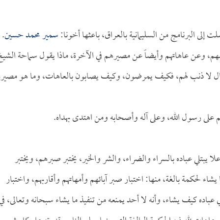
 إلى البرنامج من السليمانية بالعراق، باعثها أخونا:
سمير محمد حسين
.
هم، وعن عاهاتهم وأيضاً عن مصيرهم في الآخرة، ماذا يقول سماحة الشي
ل لا ذنب لهم، فكيف يمرضون، وكيف يصابون بالعاهات، وما هو مصير
م على رسول الله، وعلى آله وأصحابه ومن اهتدى بهداه.
 يبتلي عباده بالسراء والضراء، والشر والخير، يختبر صبرهم، ويختبر
يشاء لحكمة بالغة، منها: اختبار صبر آبائهم وأمهاتهم وأقاربهم، واختبار
اده كيف يشاء، وأنه لا أحد يمنعه من تنفيذ ما يشاء سبحانه وتعالى، في