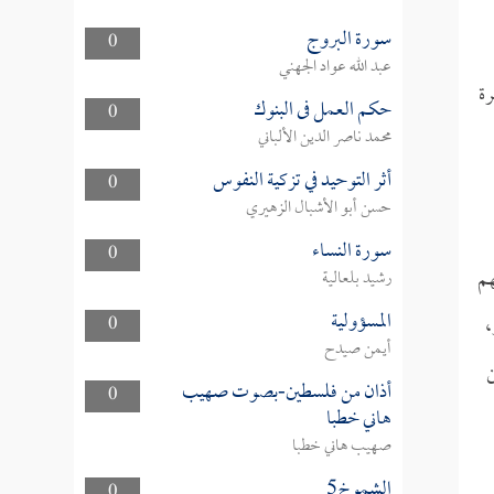
سورة البروج
0
عبد الله عواد الجهني
رة
حكم العمل فى البنوك
0
محمد ناصر الدين الألباني
أثر التوحيد في تزكية النفوس
0
حسن أبو الأشبال الزهيري
سورة النساء
0
هم
رشيد بلعالية
المسؤولية
،
0
أيمن صيدح
ن
أذان من فلسطين-بصوت صهيب
0
هاني خطبا
صهيب هاني خطبا
الشموخ5
0