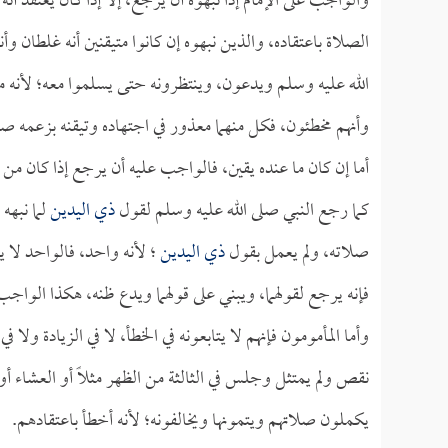
والواجب على الإمام إذا نبهوه أن يرجع، إلا إذا كان يعتقد
الصلاة باعتقاده، والذين نبهوه إن كانوا متيقنين أنه غلطان
الله عليه وسلم ويدعون، وينتظرونه حتى يسلموا معه؛ لأنه 
وأنهم مخطئون، فكل منهما معذور في اجتهاده وتيقنه بزعمه ص
أما إن كان ما عنده يقين، فالواجب عليه أن يرجع إذا كان من ن
كما رجع النبي صلى الله عليه وسلم لقول
ذي اليدين
لما نبه
صلاته، ولم يعمل بقول
ذي اليدين
؛ لأنه واحد، فالواحد لا يل
فإنه يرجع لقولهما، ويبني على قولهما ويدع ظنه، هكذا الواجب
وأما المأمومون فإنهم لا يتابعونه في الخطأ، لا في الزيادة و
نقص ولم يمتثل وجلس في الثالثة من الظهر مثلاً أو العشاء أو
يكملون صلاتهم ويتمونها ويخالفونه؛ لأنه أخطأ باعتقادهم.