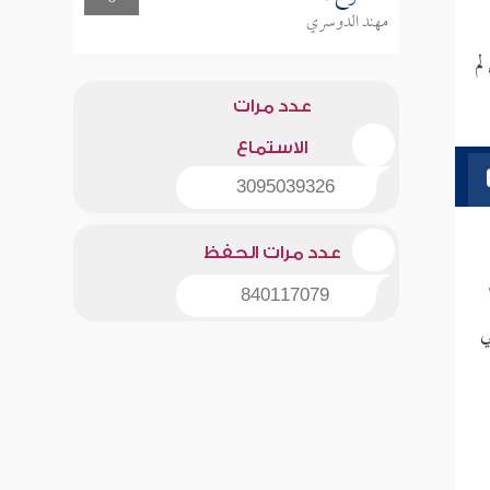
مهند الدوسري
لم
عدد مرات
الاستماع
3095039326
عدد مرات الحفظ
840117079
ي