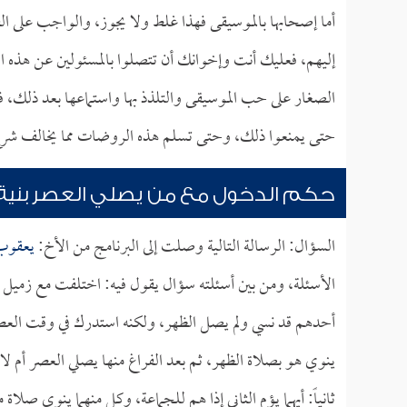
أما إصحابها بالموسيقى فهذا غلط ولا يجوز، والواجب على ا
إليهم، فعليك أنت وإخوانك أن تتصلوا بالمسئولين عن هذه ا
الصغار على حب الموسيقى والتلذذ بها واستماعها بعد ذلك، فا
حتى يمنعوا ذلك، وحتى تسلم هذه الروضات مما يخالف شرع ا
حكم الدخول مع من يصلي العصر بنية
السؤال: الرسالة التالية وصلت إلى البرنامج من الأخ:
يعقوب 
الأسئلة، ومن بين أسئلته سؤال يقول فيه: اختلفت مع زميل ل
أحدهم قد نسي ولم يصل الظهر، ولكنه استدرك في وقت العصر
ينوي هو بصلاة الظهر، ثم بعد الفراغ منها يصلي العصر أم لا
ثانياً: أيهما يؤم الثاني إذا هم للجماعة، وكل منهما ينوي صلاة