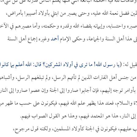
عاهات لله فيه الحكمة البالغة التي منها يعلم الناس قدرته على كل شيء،
لمين فضل نعمة الله عليه، وحتى يصبر من ابتلي بأولاد أصيبوا بأمراض،
ره واحتسابه، وإيمانه بقضاء الله وقدره وحكمته، وأما مصيرهم في الآخ
على هذا أهل السنة والجماعة، وحكى الإمام
أحمد
وغيره إجماع أهل السنة
يل له: (
يا رسول الله! ما ترى في أولاد المشركين؟ قال: الله أعلم بما كانوا
م من جنس أهل الفترات الذين لم تأتهم الرسل، ولم تبلغهم الرسل، وأشباه
أوامر توجه إليهم، فإن أجابوا صاروا إلى الجنة وإن عصوا صاروا إلى النار
 والسلام، فعند هذا يظهر علم الله فيهم، فيكونون على حسب ما ظهر م
إلى النار، هذا هو المعتمد فيهم، وهذا هو القول الصواب فيهم.
ذنب عليهم، فيكونون في الجنة كأولاد المسلمين، ولكنه قول مرجوح،