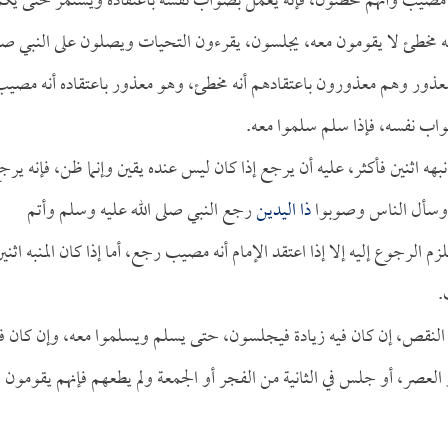
 أنه مصيب وأنهم مخطئون، فإنه يعمل بصواب نفسه باعتقاده ويستمر حتى يك
 وأنه مخطئ لا يقومون معه، يجلسون، يقرءون التحيات ويصلون على النبي صل
معذور وهم معذورون باعتقادهم أنه مخطئ، وهو معذور باعتقاده أنه مصي
واب نفسه، فإذا سلم سلموا معه.
بهه اثنين فأكثر، عليه أن يرجع إذا كان ليس عنده يقين وإنما ظن، فإنه يرج
ه وسأل الناس وصوبوا
ذا اليدين
رجع النبي صلى الله عليه وسلم وأتم
زم الرجوع إليه إلا إذا اعتقد الإمام أنه مصيب رجع، أما إذا كان المنبه اثني
.
لا في النقص، إن كان فيه زيادة فيجلسون، حتى يسلم ويسلموا معه، وإن كان ف
 العصر، أو جلس في الثانية من الفجر أو الجمعة ولم يطعهم فإنهم يقومون