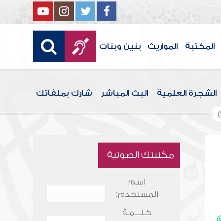
المكتبة
المواريث
بنين وبنات
الشجرة العلمية
البث المباشر
شارك بملفاتك
مكتبتك الصوتية
اسم
المستخدم:
كـلـــمـة