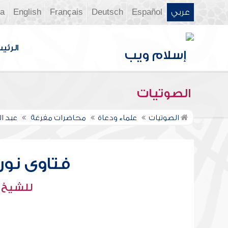
عربي
Español
Deutsch
Français
English
ia
الرئي
الصوتيات
الصوتيات
علماء ودعاة
محاضرات مفرغة
عبد ال
فتاوى نور ع
للشيخ : 