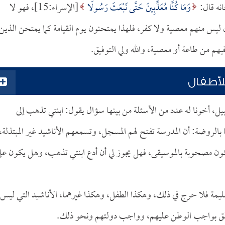
انه قال:
وَمَا كُنَّا مُعَذِّبِينَ حَتَّى نَبْعَثَ رَسُولًا
[الإسراء:15]، فهو لا
يس منهم معصية ولا كفر، فلهذا يمتحنون يوم القيامة كما يمتحن الذين 
فيهم من طاعة أو معصية، والله ولي التوفيق.
لأطفال
يل، أخونا له عدد من الأسئلة من بينها سؤال يقول: ابنتي تذهب إلى
بالروضة: أن المدرسة تفتح لهم المسجل، وتسمعهم الأناشيد غير المبتذلة،
كون مصحوبة بالموسيقى، فهل يجوز لي أن أدع ابنتي تذهب، وهل يكون عل
سليمة فلا حرج في ذلك، وهكذا الطفل، وهكذا غيرهما، الأناشيد التي ليس
 يتعلق بواجب الوطن عليهم، وواجب دولتهم ونحو ذلك.