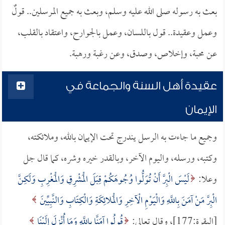
بعث به رسوله صلى الله عليه وسلم، وبعث به جميع المرسلين.. قولٌ
وعمل وعقيدة.. قول باللسان، وعمل بالجوارح، واعتقاد بالقلب،
عن محبة، وإخلاص، وصدق، وعن رغبة ورهبة.
عقيدة أهل السنة والجماعة في
الإيمان
وجميع ما جاءت به الرسل يندرج تحت الإيمان بالله، وملائكته،
وكتبه، ورسله، واليوم الآخر، وبالقدر خيره وشره، كما قال جل
وعلا:
لَيْسَ الْبِرَّ أَنْ تُوَلُّوا وُجُوهَكُمْ قِبَلَ الْمَشْرِقِ وَالْمَغْرِبِ وَلَكِنَّ
الْبِرَّ مَنْ آمَنَ بِاللَّهِ وَالْيَوْمِ الْآخِرِ وَالْمَلائِكَةِ وَالْكِتَابِ وَالنَّبِيِّينَ
[البقرة:177]، وقال تعالى:
قُولُوا آمَنَّا بِاللَّهِ وَمَا أُنْزِلَ إِلَيْنَا