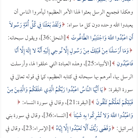
وهكذا فجميع الرسل بعثوا لهذا الأمر العظيم؛ ليأمروا الناس أن
يعبدوا الله وحده دون كل ما سواه:
وَلَقَدْ بَعَثْنَا فِي كُلِّ أُمَّةٍ رَسُولاً
أَنِ اعْبُدُوا اللَّهَ وَاجْتَنِبُوا الطَّاغُوتَ
[النحل:36]، ويقول سبحانه:
وَمَا أَرْسَلْنَا مِنْ قَبْلِكَ مِنْ رَسُولٍ إِلَّا نُوحِي إِلَيْهِ أَنَّهُ لا إِلَهَ إِلَّا أَنَا
فَاعْبُدُونِ
[الأنبياء:25]، وهذه العبادة التي خلقوا لها، وأرسلت
الرسل بها، أمرهم بها سبحانه في كتابه العظيم، كما في قوله تعالى في
سورة البقرة:
يَا أَيُّهَا النَّاسُ اعْبُدُوا رَبَّكُمُ الَّذِي خَلَقَكُمْ وَالَّذِينَ مِنْ
قَبْلِكُمْ لَعَلَّكُمْ تَتَّقُونَ
[البقرة:21]، وقال في سورة النساء:
وَاعْبُدُوا اللَّهَ وَلا تُشْرِكُوا بِهِ شَيْئاً
[النساء:36]، وقال في سورة بني
إسرائيل:
وَقَضَى رَبُّكَ أَلَّا تَعْبُدُوا إِلَّا إِيَّاهُ
[الإسراء:23]، وقال في