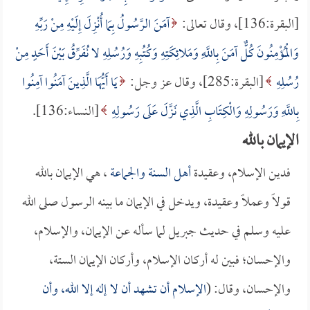
[البقرة:136]، وقال تعالى:
آمَنَ الرَّسُولُ بِمَا أُنْزِلَ إِلَيْهِ مِنْ رَبِّهِ
وَالْمُؤْمِنُونَ كُلٌّ آمَنَ بِاللَّهِ وَمَلائِكَتِهِ وَكُتُبِهِ وَرُسُلِهِ لا نُفَرِّقُ بَيْنَ أَحَدٍ مِنْ
رُسُلِهِ
[البقرة:285]، وقال عز وجل:
يَا أَيُّهَا الَّذِينَ آمَنُوا آمِنُوا
بِاللَّهِ وَرَسُولِهِ وَالْكِتَابِ الَّذِي نَزَّلَ عَلَى رَسُولِهِ
[النساء:136].
الإيمان بالله
فدين الإسلام، وعقيدة
أهل السنة والجماعة
، هي الإيمان بالله
قولاً وعملاً وعقيدة، ويدخل في الإيمان ما بينه الرسول صلى الله
عليه وسلم في حديث جبريل لما سأله عن الإيمان، والإسلام،
والإحسان؛ فبين له أركان الإسلام، وأركان الإيمان الستة،
والإحسان، وقال: (
الإسلام أن تشهد أن لا إله إلا الله، وأن