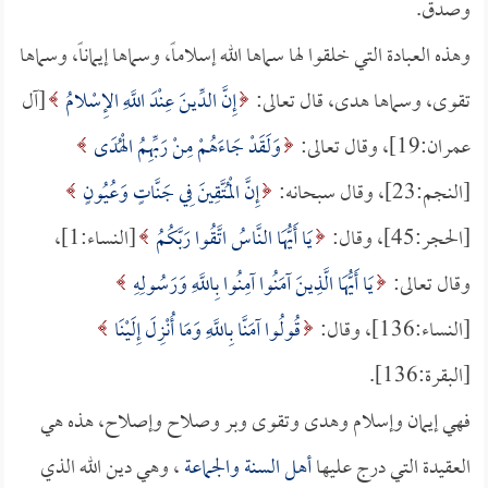
وصدق.
وهذه العبادة التي خلقوا لها سماها الله إسلاماً، وسماها إيماناً، وسماها
تقوى، وسماها هدى، قال تعالى:
إِنَّ الدِّينَ عِنْدَ اللَّهِ الإِسْلامُ
[آل
عمران:19]، وقال تعالى:
وَلَقَدْ جَاءَهُمْ مِنْ رَبِّهِمُ الْهُدَى
[النجم:23]، وقال سبحانه:
إِنَّ الْمُتَّقِينَ فِي جَنَّاتٍ وَعُيُونٍ
[الحجر:45]، وقال:
يَا أَيُّهَا النَّاسُ اتَّقُوا رَبَّكُمُ
[النساء:1]،
وقال تعالى:
يَا أَيُّهَا الَّذِينَ آمَنُوا آمِنُوا بِاللَّهِ وَرَسُولِهِ
[النساء:136]، وقال:
قُولُوا آمَنَّا بِاللَّهِ وَمَا أُنْزِلَ إِلَيْنَا
[البقرة:136].
فهي إيمان وإسلام وهدى وتقوى وبر وصلاح وإصلاح، هذه هي
العقيدة التي درج عليها
أهل السنة والجماعة
، وهي دين الله الذي