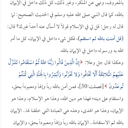
بالمعروف، ونهي عن المنكر، وغير ذلك، كل ذلك داخل في الإيمان
بالله، كما قال النبي صلى الله عليه وسلم في الحديث الصحيح: لما
قال له رجل: قل لي في الإسلام قولاً لا أسأل عنه أحداً غيرك؟ قال:
(
قل آمنت بالله ثم استقم
)، فكل شيء داخل في الإيمان، كل ما أمر
الله به ورسوله داخل في الإيمان بالله.
وهكذا قال جل وعلا:
إِنَّ الَّذِينَ قَالُوا رَبُّنَا اللَّهُ ثُمَّ اسْتَقَامُوا تَتَنَزَّلُ
عَلَيْهِمُ الْمَلائِكَةُ أَلَّا تَخَافُوا وَلا تَحْزَنُوا وَأَبْشِرُوا بِالْجَنَّةِ الَّتِي كُنْتُمْ
تُوعَدُونَ
[فصلت:30]، فمن آمن بالله رباً وإلهاً ومعبوداً بحق،
واستقام على دينه؛ فهذا هو دين الله، وهذا هو الإسلام، وهذا هو
الإيمان، وهذا هو الهدى، وهذه هي العبادة التي خلقنا لها.. الإيمان
بالله ثم الاستقامة.. الإيمان بالله رباً وإلهاً ومعبوداً بحق، والإيمان