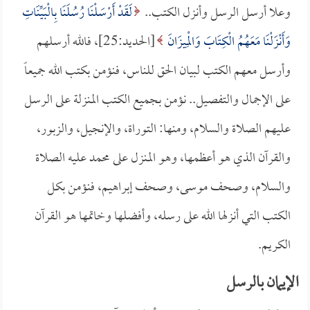
وعلا أرسل الرسل وأنزل الكتب..
لَقَدْ أَرْسَلْنَا رُسُلَنَا بِالْبَيِّنَاتِ
وَأَنْزَلْنَا مَعَهُمُ الْكِتَابَ وَالْمِيزَانَ
[الحديد:25]، فالله أرسلهم
وأرسل معهم الكتب لبيان الحق للناس، فنؤمن بكتب الله جميعاً
على الإجمال والتفصيل.. نؤمن بجميع الكتب المنزلة على الرسل
عليهم الصلاة والسلام، ومنها: التوراة، والإنجيل، والزبور،
والقرآن الذي هو أعظمها، وهو المنزل على محمد عليه الصلاة
والسلام، وصحف موسى، وصحف إبراهيم، فنؤمن بكل
الكتب التي أنزلها الله على رسله، وأفضلها وخاتمها هو القرآن
الكريم.
الإيمان بالرسل