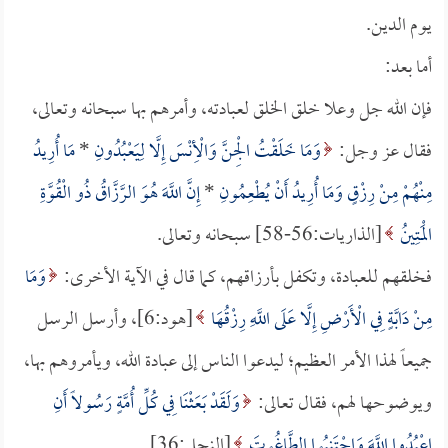
يوم الدين.
أما بعد:
فإن الله جل وعلا خلق الخلق لعبادته، وأمرهم بها سبحانه وتعالى،
فقال عز وجل:
وَمَا خَلَقْتُ الْجِنَّ وَالْأِنْسَ إِلَّا لِيَعْبُدُونِ
*
مَا أُرِيدُ
مِنْهُمْ مِنْ رِزْقٍ وَمَا أُرِيدُ أَنْ يُطْعِمُونِ
*
إِنَّ اللَّهَ هُوَ الرَّزَّاقُ ذُو الْقُوَّةِ
الْمَتِينُ
[الذاريات:56-58] سبحانه وتعالى.
فخلقهم للعبادة، وتكفل بأرزاقهم، كما قال في الآية الأخرى:
وَمَا
مِنْ دَابَّةٍ فِي الْأَرْضِ إِلَّا عَلَى اللَّهِ رِزْقُهَا
[هود:6]، وأرسل الرسل
جميعاً لهذا الأمر العظيم؛ ليدعوا الناس إلى عبادة الله، ويأمروهم بها،
ويوضوحها لهم، فقال تعالى:
وَلَقَدْ بَعَثْنَا فِي كُلِّ أُمَّةٍ رَسُولاً أَنِ
اعْبُدُوا اللَّهَ وَاجْتَنِبُوا الطَّاغُوتَ
[النحل:36].