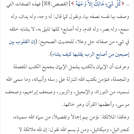
..
كُلُّ شَيْءٍ هَالِكٌ إِلاَّ وَجْهَهُ
[القصص:88] فهذه الصفات التي
وصف بها نفسه نصفه بها، ونقول كما قال: له وجه، وله يدان، وله
سمع، وله بصر، وله قدم، وله أصابع؛ كلها تليق به، لا يشابه خلقه
في شيء من صفاته جل وعلا، للحديث الصحيح: (
إن القلوب بين
إصبعين من أصابع الرب يقلبها كيف يشاء
).
وعرفت أن الإيمان بالكتب يشمل الإيمان بجميع الكتب المفصلة
والمجملة، فنؤمن بكتب الله المنزلة على رسله وأنبيائه، وما سمى الله
نسميه، من التوراة، والإنجيل، والزبور، وصحف إبراهيم، وصحف
موسى، وأعظمها القرآن وهو خاتمها.
وهكذا الملائكة: نؤمن بهم إجمالاً وتفصيلاً، من سماه الله سميناه،
كجبرائيل، وميكائيل، ومن لم يسم الله نقول: إن لله ملائكة لا