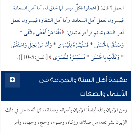
العمل؟ قال: (
اعملوا فكلٌ ميسر لما خلق له، أما أهل السعادة
فييسرون لعمل أهل السعادة، وأما أهل الشقاوة فييسرون لعمل
أهل الشقاوة، ثم قرأ قوله تعالى:
فَأَمَّا مَنْ أَعْطَى وَاتَّقَى
*
وَصَدَّقَ بِالْحُسْنَى
*
فَسَنُيَسِّرُهُ لِلْيُسْرَى
*
وَأَمَّا مَنْ بَخِلَ وَاسْتَغْنَى
*
وَكَذَّبَ بِالْحُسْنَى
*
فَسَنُيَسِّرُهُ لِلْعُسْرَى
[الليل:5-10]).
عقيدة أهل السنة والجماعة في
الأسماء والصفات
ومن الإيمان بالله أيضاً: الإيمان بأسمائه وصفاته، كما أنه داخل في ذلك
الإيمان بشرائعه، من صلاة، وزكاة، وصوم، وحج، وجهاد، وأمر