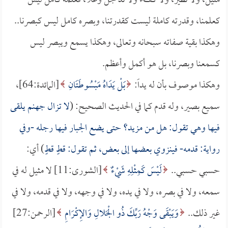
مثيل، ولا نظير، ولا كفء ولا ند جل وعلا، فعلمه كامل ليس
كعلمنا، وقدرته كاملة ليست كقدرتنا، وبصره كامل ليس كبصرنا..
وهكذا بقية صفاته سبحانه وتعالى، وهكذا يسمع ويبصر ليس
كسمعنا وبصرنا، بل هو أكمل وأعظم.
وهكذا موصوف بأن له يداً:
بَلْ يَدَاهُ مَبْسُوطَتَانِ
[المائدة:64]،
سميع بصير، وله قدم كما في الحديث الصحيح: (
لا تزال جهنم يلقى
فيها وهي تقول: هل من مزيد؟ حتى يضع الجبار فيها رجله -وفي
رواية: قدمه- فينزوي بعضها إلى بعض، ثم تقول: قطٍ قطٍ
) أي:
حسبي حسبي..
لَيْسَ كَمِثْلِهِ شَيْءٌ
[الشورى:11] لا مثيل له في
سمعه، ولا في بصره، ولا في يده، ولا في وجهه، ولا في قدمه، ولا في
غير ذلك..
وَيَبْقَى وَجْهُ رَبِّكَ ذُو الْجَلالِ وَالإِكْرَامِ
[الرحمن:27]