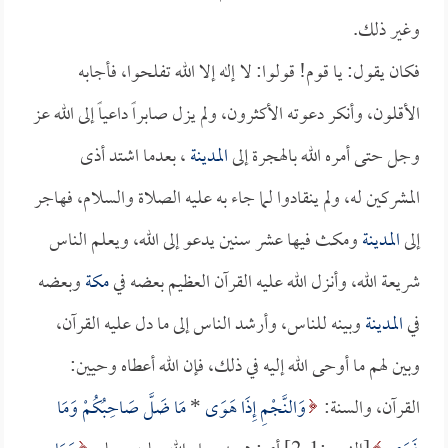
وغير ذلك.
فكان يقول: يا قوم! قولوا: لا إله إلا الله تفلحوا، فأجابه
الأقلون، وأنكر دعوته الأكثرون، ولم يزل صابراً داعياً إلى الله عز
وجل حتى أمره الله بالهجرة إلى
المدينة
، بعدما اشتد أذى
المشركين له، ولم ينقادوا لما جاء به عليه الصلاة والسلام، فهاجر
إلى
المدينة
ومكث فيها عشر سنين يدعو إلى الله، ويعلم الناس
شريعة الله، وأنزل الله عليه القرآن العظيم بعضه في
مكة
وبعضه
في
المدينة
وبينه للناس، وأرشد الناس إلى ما دل عليه القرآن،
وبين لهم ما أوحى الله إليه في ذلك، فإن الله أعطاه وحيين:
القرآن، والسنة:
وَالنَّجْمِ إِذَا هَوَى
*
مَا ضَلَّ صَاحِبُكُمْ وَمَا