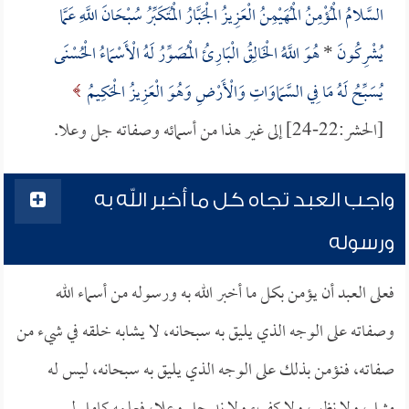
السَّلامُ الْمُؤْمِنُ الْمُهَيْمِنُ الْعَزِيزُ الْجَبَّارُ الْمُتَكَبِّرُ سُبْحَانَ اللَّهِ عَمَّا
يُشْرِكُونَ
*
هُوَ اللَّهُ الْخَالِقُ الْبَارِئُ الْمُصَوِّرُ لَهُ الْأَسْمَاءُ الْحُسْنَى
يُسَبِّحُ لَهُ مَا فِي السَّمَاوَاتِ وَالْأَرْضِ وَهُوَ الْعَزِيزُ الْحَكِيمُ
[الحشر:22-24] إلى غير هذا من أسمائه وصفاته جل وعلا.
واجب العبد تجاه كل ما أخبر الله به
ورسوله
فعلى العبد أن يؤمن بكل ما أخبر الله به ورسوله من أسماء الله
وصفاته على الوجه الذي يليق به سبحانه، لا يشابه خلقه في شيء من
صفاته، فنؤمن بذلك على الوجه الذي يليق به سبحانه، ليس له