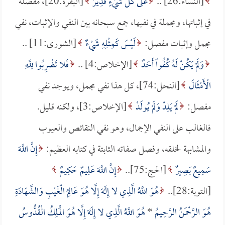
[النساء:26] ..
عَلَى كُلِّ شَيْءٍ قَدِيرٌ
[البقرة:20]، مفصلة
في إثباتها، ومجملة في نفيها، جمع سبحانه بين النفي والإثبات، نفي
مجمل وإثبات مفصل:
لَيْسَ كَمِثْلِهِ شَيْءٌ
[الشورى:11] ..
وَلَمْ يَكُنْ لَهُ كُفُواً أَحَدٌ
[الإخلاص:4] ..
فَلا تَضْرِبُوا لِلَّهِ
الْأَمْثَالَ
[النحل:74]، كل هذا نفي مجمل، ويوجد نفي
مفصل:
لَمْ يَلِدْ وَلَمْ يُولَدْ
[الإخلاص:3]، ولكنه قليل.
فالغالب على النفي الإجمال، وهو نفي النقائص والعيوب
والمشابهة لخلقه، وفصل صفاته الثابتة في كتابه العظيم:
إِنَّ اللَّهَ
سَمِيعٌ بَصِيرٌ
[الحج:75]..
إِنَّ اللَّهَ عَلِيمٌ حَكِيمٌ
[التوبة:28]..
هُوَ اللَّهُ الَّذِي لا إِلَهَ إِلَّا هُوَ عَالِمُ الْغَيْبِ وَالشَّهَادَةِ
هُوَ الرَّحْمَنُ الرَّحِيمُ
*
هُوَ اللَّهُ الَّذِي لا إِلَهَ إِلَّا هُوَ الْمَلِكُ الْقُدُّوسُ