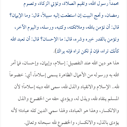
محمداً رسول الله، وتقيم الصلاة، وتؤتي الزكاة، وتصوم
رمضان، وتحج البيت إن استطعت إليه سبيلاً، قال: وما الإيمان؟
قال: أن تؤمن بالله، وملائكته، وكتبه، ورسله، واليوم الآخر،
وتؤمن بالقدر خيره وشره، قال: ما الإحسان؟ قال: أن تعبد الله
كأنك تراه، فإن لم تكن تراه فإنه يراك
).
هذا هو دين الله عند التفصيل: إسلام، وإيمان، وإحسان، فما أمر
الله به ورسوله من الأعمال الظاهرة يسمى إسلاماً، أي: خضوعاً
لله.. الإسلام والانقياد والذل لله، سمى الله دينه إسلاماً؛ لأن
المسلم ينقاد لله، ويذل له، ويؤدي حقه من الخضوع والذل
والانكسار، وهذا هو العبادة، ولهذا سمي الدين كله عبادة؛ لأنه
يؤدى بالذل، والانكسار، والخضوع لله سبحانه وتعالى.