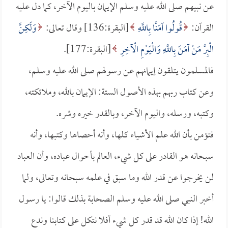
عن نبيهم صلى الله عليه وسلم الإيمان باليوم الآخر، كما دل عليه
القرآن:
قُولُوا آمَنَّا بِاللَّهِ
[البقرة:136] وقال تعالى:
وَلَكِنَّ
الْبِرَّ مَنْ آمَنَ بِاللَّهِ وَالْيَوْمِ الْآخِرِ
[البقرة:177].
فالمسلمون يتلقون إيمانهم عن رسولهم صلى الله عليه وسلم،
وعن كتاب ربهم بهذه الأصول الستة: الإيمان بالله، وملائكته،
وكتبه، ورسله، واليوم الآخر، وبالقدر خيره وشره.
فتؤمن بأن الله علم الأشياء كلها، وأنه أحصاها وكتبها، وأنه
سبحانه هو القادر على كل شيء، العالم بأحوال عباده، وأن العباد
لن يخرجوا عن قدر الله وما سبق في علمه سبحانه وتعالى، ولما
أخبر النبي صلى الله عليه وسلم الصحابة بذلك قالوا: يا رسول
الله! إذا كان الله قد قدر كل شيء أفلا نتكل على كتابنا وندع