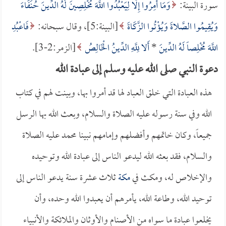
سورة البينة:
وَمَا أُمِرُوا إِلَّا لِيَعْبُدُوا اللَّهَ مُخْلِصِينَ لَهُ الدِّينَ حُنَفَاءَ
وَيُقِيمُوا الصَّلاةَ وَيُؤْتُوا الزَّكَاةَ
[البينة:5]، وقال سبحانه:
فَاعْبُدِ
اللَّهَ مُخْلِصاً لَهُ الدِّينَ
*
أَلا لِلَّهِ الدِّينُ الْخَالِصُ
[الزمر:2-3].
دعوة النبي صلى الله عليه وسلم إلى عبادة الله
هذه العبادة التي خلق العباد لها قد أمروا بها، وبينت لهم في كتاب
الله وفي سنة رسوله عليه الصلاة والسلام، وبعث الله بها الرسل
جميعاً، وكان خاتمهم وأفضلهم وإمامهم نبينا محمد عليه الصلاة
والسلام، فقد بعثه الله ليدعو الناس إلى عبادة الله وتوحيده
والإخلاص له، ومكث في
مكة
ثلاث عشرة سنة يدعو الناس إلى
توحيد الله، وطاعة الله، يأمرهم أن يعبدوا الله وحده، وأن
يخلعوا عبادة ما سواه من الأصنام والأوثان والملائكة والأنبياء