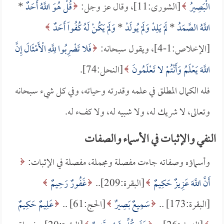
الْبَصِيرُ
[الشورى:11]، وقال عز وجل:
قُلْ هُوَ اللَّهُ أَحَدٌ
*
اللَّهُ الصَّمَدُ
*
لَمْ يَلِدْ وَلَمْ يُولَدْ
*
وَلَمْ يَكُنْ لَهُ كُفُواً أَحَدٌ
[الإخلاص:1-4]، ويقول سبحانه:
فَلا تَضْرِبُوا لِلَّهِ الْأَمْثَالَ إِنَّ
اللَّهَ يَعْلَمُ وَأَنْتُمْ لا تَعْلَمُونَ
[النحل:74].
فله الكمال المطلق في علمه وقدرته وحياته، وفي كل شيء سبحانه
وتعالى، لا شريك له، ولا شبيه له، ولا كفء له.
النفي والإثبات في الأسماء والصفات
وأسماؤه وصفاته جاءت مفصلة ومجملة، مفصلة في الإثبات:
أَنَّ اللَّهَ عَزِيزٌ حَكِيمٌ
[البقرة:209]..
غَفُورٌ رَحِيمٌ
[البقرة:173] ..
سَمِيعٌ بَصِيرٌ
[الحج:61] ..
عَلِيمٌ حَكِيمٌ