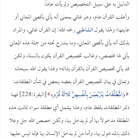
الدليل به على سبيل التخصيص ولم يأت عاماً.
وأغلب القرآن عام، وهو غائي بمعنى أنه يأتي بأقصى المعاني أو
غايتها؛ ولهذا يقول
الشاطبي
رحمه الله: إن القرآن غائي، والمراد
بذلك أنه يأتي بأقصى المعاني، وما يندرج تحته من جملة هذه المعاني
يأتي لها مخصص، وغالب تخصيص القرآن يكون بالسنة، ولكن
قد يأتي تخصيص القرآن بالقرآن بذاته؛ ولهذا يقول الله سبحانه
وتعالى في بيان تخصيص القرآن بعضه ببعض في شأن المطلقات:
وَالْمُطَلَّقَاتُ يَتَرَبَّصْنَ بِأَنفُسِهِنَّ ثَلاثَةَ قُرُوءٍ
[البقرة:228] فهنا
ذكر المطلقات بلفظ عام، وهذا يشمل أي مطلقة سواء كانت هذه
المطلقة مدخولاً بها أو لم يدخل بها، ولكن خصص الله جل وعلا
ذلك بالمدخول بها، وأما من لم يدخل الإنسان بها فإنه ليس عليها