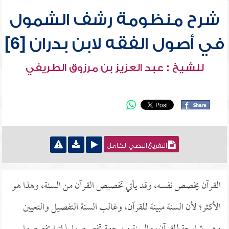
شرح منظومة رشف الشمول
في أصول الفقه لابن بدران [6]
للشيخ : عبد العزيز بن مرزوق الطريفي
التفريغ النصي الكامل
القرآن يخصص نفسه، وقد يأتي تخصيص القرآن من السنة، وهذا هو
الأكثر؛ لأن السنة مبينة للقرآن، وغالب السنة التفصيل والتعيين