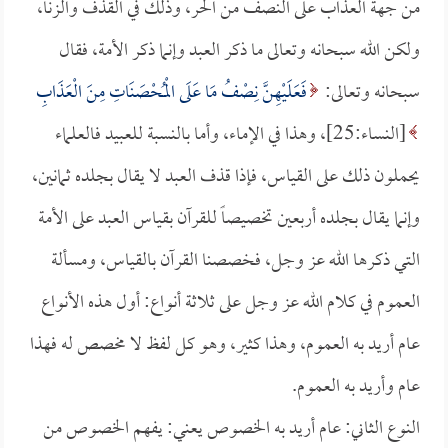
من جهة العذاب على النصف من الحر، وذلك في القذف والزنا،
ولكن الله سبحانه وتعالى ما ذكر العبد وإنما ذكر الأمة، فقال
سبحانه وتعالى:
فَعَلَيْهِنَّ نِصْفُ مَا عَلَى الْمُحْصَنَاتِ مِنَ الْعَذَابِ
[النساء:25]، وهذا في الإماء، وأما بالنسبة للعبيد فالعلماء
يحملون ذلك على القياس، فإذا قذف العبد لا يقال بجلده ثمانين،
وإنما يقال بجلده أربعين تخصيصاً للقرآن بقياس العبد على الأمة
التي ذكرها الله عز وجل، فخصصنا القرآن بالقياس، ومسألة
العموم في كلام الله عز وجل على ثلاثة أنواع: أول هذه الأنواع
عام أريد به العموم، وهذا كثير، وهو كل لفظ لا مخصص له فهذا
عام وأريد به العموم.
النوع الثاني: عام أريد به الخصوص يعني: يفهم الخصوص من