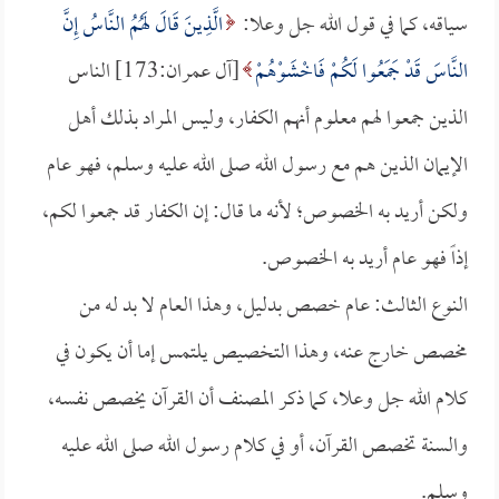
سياقه، كما في قول الله جل وعلا:
الَّذِينَ قَالَ لَهُمُ النَّاسُ إِنَّ
النَّاسَ قَدْ جَمَعُوا لَكُمْ فَاخْشَوْهُمْ
[آل عمران:173] الناس
الذين جمعوا لهم معلوم أنهم الكفار، وليس المراد بذلك أهل
الإيمان الذين هم مع رسول الله صلى الله عليه وسلم، فهو عام
ولكن أريد به الخصوص؛ لأنه ما قال: إن الكفار قد جمعوا لكم،
إذاً فهو عام أريد به الخصوص.
النوع الثالث: عام خصص بدليل، وهذا العام لا بد له من
مخصص خارج عنه، وهذا التخصيص يلتمس إما أن يكون في
كلام الله جل وعلا، كما ذكر المصنف أن القرآن يخصص نفسه،
والسنة تخصص القرآن، أو في كلام رسول الله صلى الله عليه
وسلم.