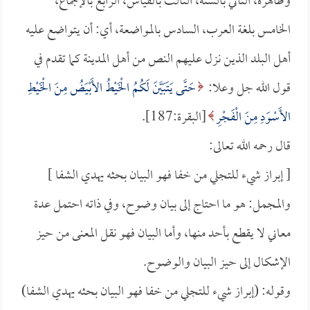
وظاهره، الثاني بالسنة، الثالث بالقياس، الرابع بالإجماع،
الخامس بلغة العرب، السادس بالمواضعة، أي: أن يتواضع عليه
أهل البلد الذين نزل عليهم النص من أهل المدينة كما تقدم في
قول الله جل وعلا:
حَتَّى يَتَبَيَّنَ لَكُمُ الْخَيْطُ الأَبْيَضُ مِنَ الْخَيْطِ
الأَسْوَدِ مِنَ الْفَجْرِ
[البقرة:187].
قال رحمه الله تعالى:
[ إبراز شيء للتجلي من خفا فهو البيان بحثه يهدي الشفا ]
والمجمل: هو ما احتاج إلى بيان وضوح، وفي ذاته احتمل عدة
معاني لا يقطع بأحد منها، وأما البيان فهو نقل المعنى من حيز
الإشكال إلى حيز البيان والوضوح.
وقوله: (إبراز شيء للتجلي من خفا فهو البيان بحثه يهدي الشفا)