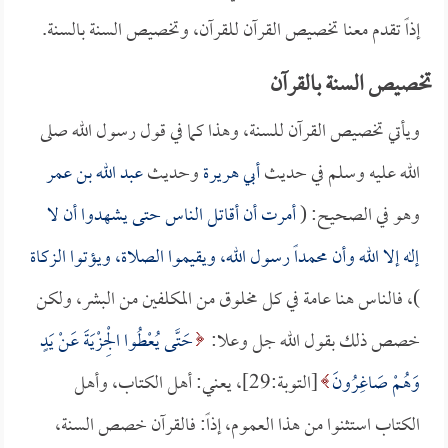
إذاً تقدم معنا تخصيص القرآن للقرآن، وتخصيص السنة بالسنة.
تخصيص السنة بالقرآن
ويأتي تخصيص القرآن للسنة، وهذا كما في قول رسول الله صلى
الله عليه وسلم في حديث
أبي هريرة
وحديث
عبد الله بن عمر
وهو في الصحيح: (
أمرت أن أقاتل الناس حتى يشهدوا أن لا
إله إلا الله وأن محمداً رسول الله، ويقيموا الصلاة، ويؤتوا الزكاة
)، فالناس هنا عامة في كل مخلوق من المكلفين من البشر، ولكن
خصص ذلك بقول الله جل وعلا:
حَتَّى يُعْطُوا الْجِزْيَةَ عَنْ يَدٍ
وَهُمْ صَاغِرُونَ
[التوبة:29]، يعني: أهل الكتاب، وأهل
الكتاب استثنوا من هذا العموم، إذاً: فالقرآن خصص السنة،