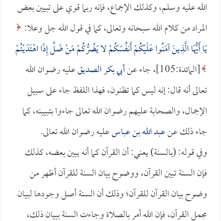
الله عليه وسلم، وكذلك الإجماع، فإنه ربما قوي على تبيين بعض
المراد من كلام الله سبحانه وتعالى، كما في قول الله جل وعلا:
يَا أَيُّهَا الَّذِينَ آمَنُوا عَلَيْكُمْ أَنفُسَكُمْ لا يَضُرُّكُمْ مَنْ ضَلَّ إِذَا اهْتَدَيْتُمْ
[المائدة:105]، جاء عن
أبي بكر الصديق
عليه رضوان الله
تعالى أنه قال: إنه ليس كما تظنون، فهذا اللفظ جاء على سبيل
الإجمال، والصحابة عليهم رضوان الله تعالى جاءوا بتبيينه، كما
جاء ذلك عن
عبد الله بن عباس
عليه رضوان الله تعالى.
وفي قوله: (بالسنة) يعني: أن القرآن كما أنه يبين بعضه، كذلك
فإن السنة تبين القرآن، ووضوح بيان السنة للقرآن أظهر من
وضوح بيان القرآن للقرآن؛ وذلك أن السنة أصل وجودها لبيان
مجمل القرآن، فإن الله أمر بالصلاة وجاءت السنة ببيان ذلك،