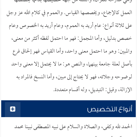
وهي شارحة للقرآن، والسنة من جهة تخصيصها بذاتها يخصصها
العمل كالإجماع، ويخصصها القياس. والعموم في كلام الله عز وجل
على ثلاثة أنواع: عام أريد به العموم، وعام أريد به الخصوص وعام
خصص بدليل، وأما المجمل: فهو ما احتمل لفظه أكثر من معنى،
والمبين: وهو ما احتمل معنى واحد، وأما القياس فهو إلحاق فرع
بأصل لعلة جامعة بينهما، والنص هو: ما لا يحتمل إلا معنى واحد
لوضوحه وجلائه، فهو لا يحتاج إلى مبين، وأما النسخ فالمراد به
الإزالة، وقيل: التبديل، وله أقسام متعددة.
أنواع التخصيص
الحمد لله وكفى، والصلاة والسلام على نبيه المصطفى نبينا محمد