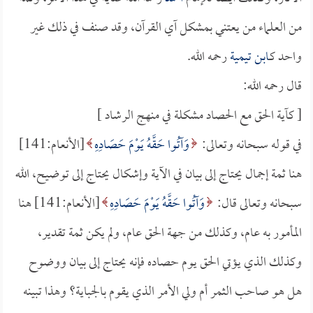
من العلماء من يعتني بمشكل آي القرآن، وقد صنف في ذلك غير
واحد كـ
ابن تيمية
رحمه الله.
قال رحمه الله:
[ كآية الحق مع الحصاد مشكلة في منهج الرشاد ]
في قوله سبحانه وتعالى:
وَآتُوا حَقَّهُ يَوْمَ حَصَادِهِ
[الأنعام:141]
هنا ثمة إجمال يحتاج إلى بيان في الآية وإشكال يحتاج إلى توضيح، الله
سبحانه وتعالى قال:
وَآتُوا حَقَّهُ يَوْمَ حَصَادِهِ
[الأنعام:141] هنا
المأمور به عام، وكذلك من جهة الحق عام، ولم يكن ثمة تقدير،
وكذلك الذي يؤتي الحق يوم حصاده فإنه يحتاج إلى بيان ووضوح
هل هو صاحب الثمر أم ولي الأمر الذي يقوم بالجباية؟ وهذا تبينه