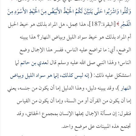
وَكُلُوا وَاشْرَبُوا حَتَّى يَتَبَيَّنَ لَكُمُ الْخَيْطُ الأَبْيَضُ مِنَ الْخَيْطِ الأَسْوَدِ مِنَ
الْفَجْرِ
[البقرة:187]، هذا مجمل، هل المراد بذلك هو خيط الحبل
أم المراد بذلك هو خيط سواد الليل وبياض النهار؟ هذا يبينه
الوضع، أي: ما تواضع عليه الناس، ففسر هذا الإجمال وضع
الناس؛ ولهذا النبي صلى الله عليه وسلم قال لـ
عدي بن حاتم
لما
استشكل عليه ذلك: (
إنه ليس كذلك، إنما هو سواد الليل وبياض
النهار
)، وقد يبينه دليل، وهذا الدليل إما أن يكون من جنسه، يعني
إما أن يكون من القرآن أو من السنة، وإما أن يكون من القياس
فنقول: إن مسألة الإجمال يحلها الإنسان بمجموع الحقائق، وقد
تجتمع هذه المبينات على موضع واحد.