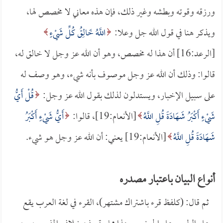
ورزقه وقوته وبطشه وغير ذلك، فإن هذه معاني لا مخصص لها،
ويذكر هنا في قول الله جل وعلا:
اللَّهُ خَالِقُ كُلِّ شَيْءٍ
[الرعد:16] أن هذا له مخصص، وهو أن الله عز وجل لا خالق له،
قالوا: وذلك أن الله عز وجل موصوف بأنه شيء، وهو وصف له
على سبيل الإخبار، ويستدلون لذلك بقول الله عز وجل:
قُلْ أَيُّ
شَيْءٍ أَكْبَرُ شَهَادَةً قُلِ اللَّهُ
[الأنعام:19]، قالوا:
أَيُّ شَيْءٍ أَكْبَرُ
شَهَادَةً قُلِ اللَّهُ
[الأنعام:19] يعني: أن الله عز وجل هو شيء.
أنواع البيان باعتبار مصدره
ثم قال: (كلفظ قرء باشتراك مشتهر)، القرء في لغة العرب يقع