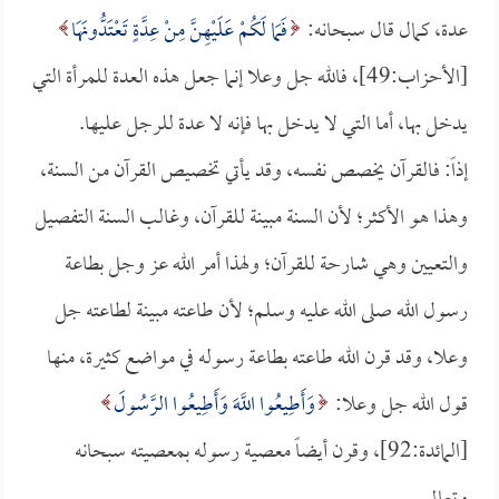
عدة، كمال قال سبحانه:
فَمَا لَكُمْ عَلَيْهِنَّ مِنْ عِدَّةٍ تَعْتَدُّونَهَا
[الأحزاب:49]، فالله جل وعلا إنما جعل هذه العدة للمرأة التي
يدخل بها، أما التي لا يدخل بها فإنه لا عدة للرجل عليها.
إذاً: فالقرآن يخصص نفسه، وقد يأتي تخصيص القرآن من السنة،
وهذا هو الأكثر؛ لأن السنة مبينة للقرآن، وغالب السنة التفصيل
والتعيين وهي شارحة للقرآن؛ ولهذا أمر الله عز وجل بطاعة
رسول الله صلى الله عليه وسلم؛ لأن طاعته مبينة لطاعته جل
وعلا، وقد قرن الله طاعته بطاعة رسوله في مواضع كثيرة، منها
قول الله جل وعلا:
وَأَطِيعُوا اللَّهَ وَأَطِيعُوا الرَّسُولَ
[المائدة:92]، وقرن أيضاً معصية رسوله بمعصيته سبحانه