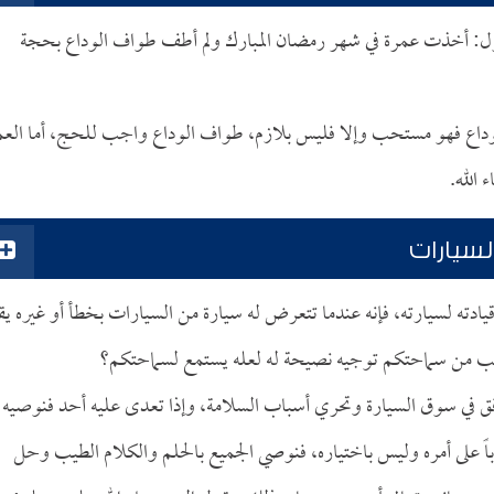
ول: أخذت عمرة في شهر رمضان المبارك ولم أطف طواف الوداع بحجة
لوداع فهو مستحب وإلا فليس بلازم، طواف الوداع واجب للحج، أما العم
الله.
لسيارات
يادته لسيارته، فإنه عندما تتعرض له سيارة من السيارات بخطأ أو غيره يق
ب من سماحتكم توجيه نصيحة له لعله يستمع لسماحتكم؟
فق في سوق السيارة وتحري أسباب السلامة، وإذا تعدى عليه أحد فنوصيه
باً على أمره وليس باختياره، فنوصي الجميع بالحلم والكلام الطيب وحل