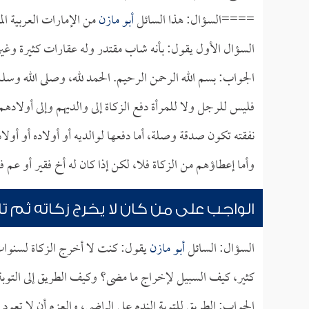
====السؤال: هذا السائل
أبو مازن
من الإمارات العربية ال
السؤال الأول يقول: بأنه شاب مقتدر وله عقارات كثيرة وغير
الجواب: بسم الله الرحمن الرحيم. الحمد لله، وصلى الله وسل
فليس للرجل ولا للمرأة دفع الزكاة إلى والديهم وإلى أولادهم 
نفقته تكون صدقة وصلة، أما دفعها لوالديه أو أولاده أو أولاد
وأما إعطاؤهم من الزكاة فلا، لكن إذا كان له أخ فقير أو عم 
الواجب على من كان لا يخرج زكاته ثم تاب
السؤال: السائل
أبو مازن
يقول: كنت لا أخرج الزكاة لسنوات
كثير، كيف السبيل لإخراج ما مضى؟ وكيف الطريق إلى التوبة 
الجواب: الطريق للتوبة الندم على الماضي، والعزم أن لا تعود