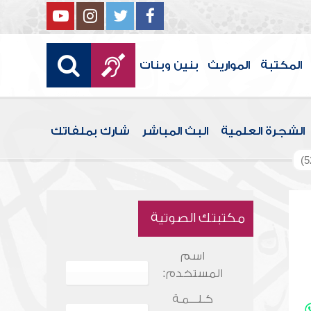
المكتبة
المواريث
بنين وبنات
الشجرة العلمية
البث المباشر
شارك بملفاتك
مكتبتك الصوتية
اسم
المستخدم:
كـلـــمـة