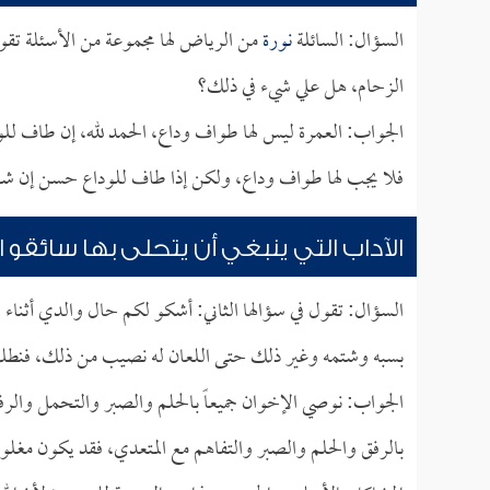
السؤال: السائلة
نورة
من الرياض لها مجموعة من الأسئلة تق
الزحام، هل علي شيء في ذلك؟
الجواب: العمرة ليس لها طواف وداع، الحمد لله، إن طاف ل
فلا يجب لها طواف وداع، ولكن إذا طاف للوداع حسن إن شاء 
الآداب التي ينبغي أن يتحلى بها سائقو ا
السؤال: تقول في سؤالها الثاني: أشكو لكم حال والدي أثناء ق
بسبه وشتمه وغير ذلك حتى اللعان له نصيب من ذلك، فنطل
الجواب: نوصي الإخوان جميعاً بالحلم والصبر والتحمل والر
بالرفق والحلم والصبر والتفاهم مع المتعدي، فقد يكون مغلو