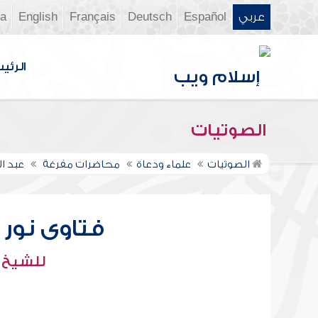
عربي
Español
Deutsch
Français
English
ia
الرئي
الصوتيات
الصوتيات
علماء ودعاة
محاضرات مفرغة
عبد ال
فتاوى نور عل
للشيخ : 