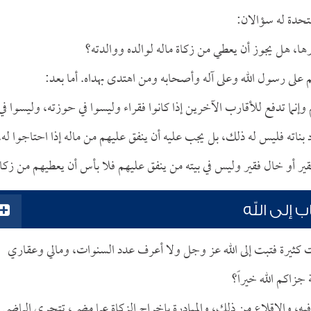
متحدة له سؤالان:
ها، هل يجوز أن يعطي من زكاة ماله لوالده ووالدته؟
م على رسول الله وعلى آله وأصحابه ومن اهتدى بهداه. أما بعد:
وإنما تدفع للأقارب الآخرين إذا كانوا فقراء وليسوا في حوزته، وليسوا في
 بناته فليس له ذلك، بل يجب عليه أن ينفق عليهم من ماله إذا احتاجوا له،
فقير أو خال فقير وليس في بيته من ينفق عليهم فلا بأس أن يعطيهم من زكات
 إلى الله
 كثيرة فتبت إلى الله عز وجل ولا أعرف عدد السنوات، ومالي وعقاري
جزاكم الله خيراً؟
 فيه، والإقلاع من ذلك، والمبادرة بإخراج الزكاة عما مضى، تتحرى الماضي