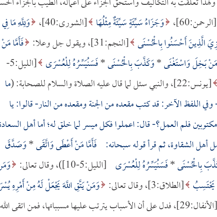
ه، ولهذا تعلقت به التكاليف واستحق الجزاء على أعماله، الطيب بالجزاء الحس
[الرحمن:60]،
وَجَزَاءُ سَيِّئَةٍ سَيِّئَةٌ مِثْلُهَا
[الشورى:40]،
وَلِلَّهِ مَا فِي
ِيَ الَّذِينَ أَحْسَنُوا بِالْحُسْنَى
[النجم:31]، ويقول جل وعلا:
فَأَمَّا مَنْ
 مَنْ بَخِلَ وَاسْتَغْنَى
*
وَكَذَّبَ بِالْحُسْنَى
*
فَسَنُيَسِّرُهُ لِلْعُسْرَى
[الليل:5-
[يونس:22]، والنبي سئل لما قال عليه الصلاة والسلام للصحابة: (
ما
وفي اللفظ الآخر: قد كتب مقعده من الجنة ومقعده من النار- قالوا: يا
كتوبين فلم العمل؟- قال: اعملوا فكل ميسر لما خلق له؛ أما أهل السعادة
ل أهل الشقاوة، ثم قرأ قوله سبحانه:
فَأَمَّا مَنْ أَعْطَى وَاتَّقَى
*
وَصَدَّقَ
ذَّبَ بِالْحُسْنَى
*
فَسَنُيَسِّرُهُ لِلْعُسْرَى
[الليل:5-10])، وقال تعالى:
وَمَن
 يَحْتَسِبُ
[الطلاق:3]، وقال تعالى:
وَمَنْ يَتَّقِ اللَّهَ يَجْعَلْ لَهُ مِنْ أَمْرِهِ يُسْرً
[الأنفال:29]، فدل على أن الأسباب يترتب عليها مسبباتها، فمن اتقى الله