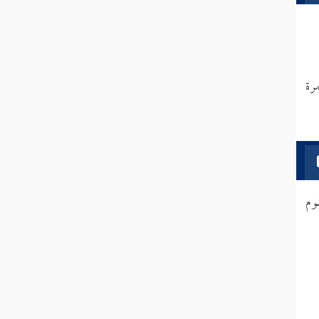
رة
وم