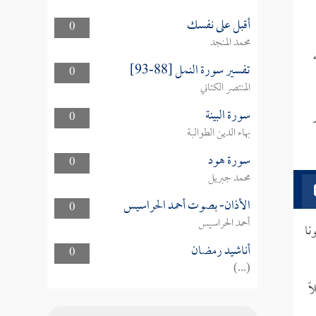
أقبل على نفسك
0
محمد المنجد
تفسير سورة النمل [88-93]
0
المنتصر الكتاني
سورة البينة
0
بهاء الدين الطوالبة
سورة هود
0
محمد جبريل
الأذان- بصوت أحمد الحراسيس
0
أحمد الحراسيس
نا
أناشيد رمضان
0
(...)
ً