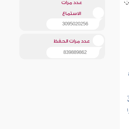
ن،
عدد مرات
الاستماع
3095020256
عدد مرات الحفظ
839889862
ْ
ا