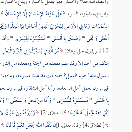
وأعطاه الله فعلاً واختياراً فهو يفعل باختياره ويدع باختيار
والرديء بالجزاء السوء
هَلْ جَزَاءُ الإِحْسَانِ إِلَّا الإِحْسَانُ
السَّمَوَاتِ وَمَا فِي الأَرْضِ لِيَجْزِيَ الَّذِينَ أَسَاءُوا بِمَا عَمِلُوا وَيَجْز
أَعْطَى وَاتَّقَى
*
وَصَدَّقَ بِالْحُسْنَى
*
فَسَنُيَسِّرُهُ لِلْيُسْرَى
*
وَأَمَّا
10]، ويقول جل وعلا:
هُوَ الَّذِي يُسَيِّرُكُمْ فِي الْبَرِّ وَالْبَحْرِ
منكم من أحد إلا وقد علم مقعده من الجنة ومقعده من النار - 
رسول الله! ففيم العمل؟ -مادامت مقاعدنا معلومة، ومادمنا م
فييسرون لعمل أهل السعادة، وأما أهل الشقاوة فييسرون لعم
بِالْحُسْنَى
*
فَسَنُيَسِّرُهُ لِلْيُسْرَى
*
وَأَمَّا مَنْ بَخِلَ وَاسْتَغْنَى
*
وَكَ
يَتَّقِ اللَّهَ يَجْعَلْ لَهُ مَخْرَجًا
[الطلاق:2]
وَيَرْزُقْهُ مِنْ حَيْثُ لا
[الطلاق:4] وقال تعالى: (
إِنْ تَتَّقُوا اللَّهَ يَجْعَلْ لَكُمْ فُرْقَانًا