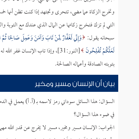
وتخرج الزكاة عما مضى، تتحرى وتجتهد إذا كنت تظن أنها
التي لم تزك فتخرج زكاتها عن المال الذي عندك مع التوبة وال
سبحانه يقول:
وَإِنِّي لَغَفَّارٌ لِمَنْ تَابَ وَآمَنَ وَعَمِلَ صَالِحًا ثُمَّ
لَعَلَّكُمْ تُفْلِحُونَ
[النور:31]، وإذا تاب الإنسان غفر 
بتوبته الصادقة وأعماله الصالحة.
بيان أن الإنسان مسير ومخير
السؤال: هذا السائل سوداني رمز لاسمه بـ (أ. أ) يعمل في الدم
في ضوء هذا السؤال؟
الجواب: الإنسان مسير ومخير، مسير لا يخرج عن قدر الله مهما فع