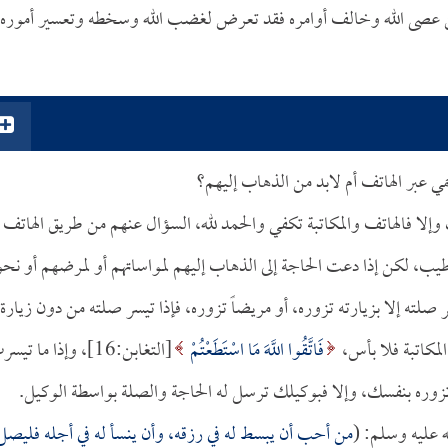
ن عصى الله وخالف أوامره فقد تعرض لغضب الله وسخطه وتعسير أموره،
ي عبر الهاتف أم لابد من الذهاب إليهم؟
وإلا فالهاتف والمكاتبة تكفي والحمد لله، السؤال عنهم من طريق الهاتف
طيب، لكن إذا دعت الحاجة إلى الذهاب إليهم لمواساتهم أو لمرضهم أو نحو
صلته إلا بزيارته تزوره، أو مريضاً تزوره، فإذا تيسر صلته من دون زيارة،
المكاتبة فلا بأس،
فَاتَّقُوا اللَّهَ مَا اسْتَطَعْتُمْ
[التغابن:16]، وإذا ما تي
فس تزوره بنفسك، وإلا فبوكيلك ترسل له الحاجة والصلة بواسطة الوكيل.
ه عليه وسلم: (
من أحب أن يبسط له في رزقه، وأن ينسأ له في أجله فليصل