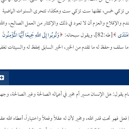
 خمس تزكي خمس، تظنها ست تزكي ست وهكذا، تتحرى السنوات الماضية
ندم والإقلاع والعزم أن لا تعود في ذلك والإكثار من العمل الصالح، والله
 اهْتَدَى
[طه:82]، ويقول سبحانه:
وَتُوبُوا إِلَى اللَّهِ جَمِيعًا أَيُّهَا الْمُؤْمِنُونَ
الله له ما سلف وحفظ له ما تقدم من الخير، الخير السابق يحفظ له والسيئات تغفر
ام يقول: هل الإنسان مسير أم مخير في أعماله الصالحة وغير الصالحة، وجهو
ل فهو تحت قدر الله، ومخير لأن له عقلاً وفعلاً واختياراً، أعطاه الله عقلا