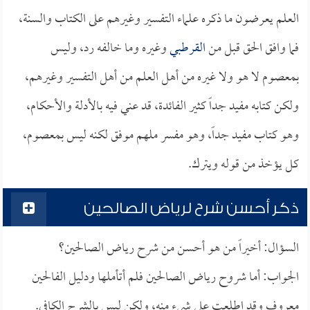
العلم يعرضون ما ذكره علماء التفسير وغيرهم على الكتاب والسنة،
فما وافق الحق قبل من
القرطبي
وغيره وما خالفه رد، وليس
بمعصوم لا هو ولا غيره من أهل العلم من أهل التفسير وغيرهم،
ولكن كتابه مفيد جداً كثير الفائدة، قد عني فيه بالأدلة والأحكام،
وهو كتاب مفيد جداً، وهو مفسر ملهم موفق لكنه ليس بمعصوم،
كل يؤخذ من قوله ويترك.
ذكر أحسن شرح لرياض الصالحين
السؤال: أخيراً من هو أحسن من شرح رياض الصالحين؟
الجواب: أما شروح رياض الصالحين فلم أتأملها ودليل الفالحين
معروف وقد اطلعت على شيء منه، ولكن ليس بالشرح الكافي.