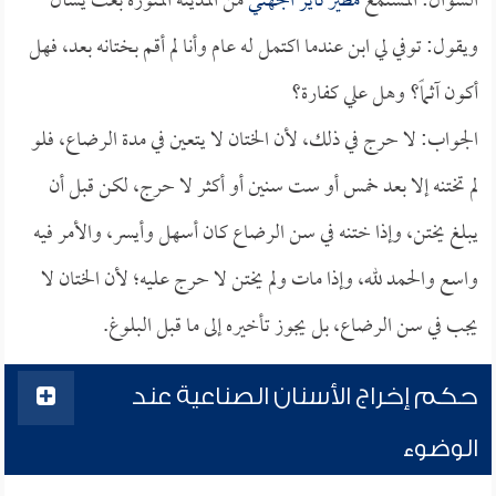
السؤال: المستمع
مطير ناير الجهني
من المدينة المنورة بعث يسأل
ويقول: توفي لي ابن عندما اكتمل له عام وأنا لم أقم بختانه بعد، فهل
أكون آثماً؟ وهل علي كفارة؟
الجواب: لا حرج في ذلك، لأن الختان لا يتعين في مدة الرضاع، فلو
لم تختنه إلا بعد خمس أو ست سنين أو أكثر لا حرج، لكن قبل أن
يبلغ يختن، وإذا ختنه في سن الرضاع كان أسهل وأيسر، والأمر فيه
واسع والحمد لله، وإذا مات ولم يختن لا حرج عليه؛ لأن الختان لا
يجب في سن الرضاع، بل يجوز تأخيره إلى ما قبل البلوغ.
حكم إخراج الأسنان الصناعية عند
الوضوء