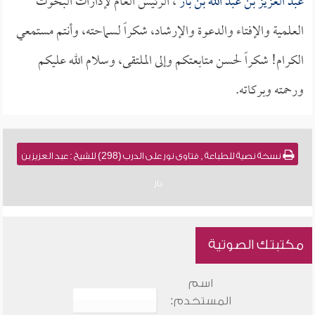
عبد العزيز بن عبد الله بن باز
، الرئيس العام لإدارات البحوث
العلمية والإفتاء والدعوة والإرشاد، شكراً لسماحته، وأنتم مستمعي
الكرام! شكراً لحسن متابعتكم وإلى الملتقى، وسلام الله عليكم
ورحمته وبركاته.
نسخة نصية للطباعة , فتاوى نور على الدرب (298) للشيخ : عبد العزيز بن
باز
مكتبتك الصوتية
اسم
المستخدم: