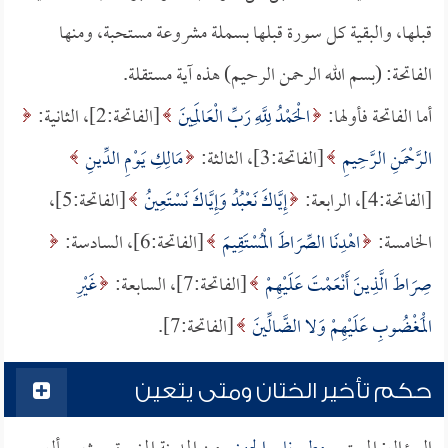
قبلها، والبقية كل سورة قبلها بسملة مشروعة مستحبة، ومنها
الفاتحة: (بسم الله الرحمن الرحيم) هذه آية مستقلة.
أما الفاتحة فأولها:
الْحَمْدُ لِلَّهِ رَبِّ الْعَالَمِينَ
[الفاتحة:2]، الثانية:
الرَّحْمَنِ الرَّحِيمِ
[الفاتحة:3]، الثالثة:
مَالِكِ يَوْمِ الدِّينِ
[الفاتحة:4]، الرابعة:
إِيَّاكَ نَعْبُدُ وَإِيَّاكَ نَسْتَعِينُ
[الفاتحة:5]،
الخامسة:
اهْدِنَا الصِّرَاطَ الْمُسْتَقِيمَ
[الفاتحة:6]، السادسة:
صِرَاطَ الَّذِينَ أَنْعَمْتَ عَلَيْهِمْ
[الفاتحة:7]، السابعة:
غَيْرِ
الْمَغْضُوبِ عَلَيْهِمْ وَلا الضَّالِّينَ
[الفاتحة:7].
حكم تأخير الختان ومتى يتعين