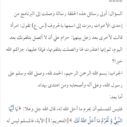
====
السؤال: أولى رسائل هذه الحلقة رسالة وصلت إلى البرنامج من
إحدى الأخوات رمزت إلى اسمها بالحروف (س. ع) تقول: امرأة
قالت لأخرى بعد زعل بينهما: حرام علي أن لا أتصل بتلفونك بعد
اليوم، ثم إنها اعتذرت لها واتصلت بتلفونها، فماذا عليها، جزاكم الله
خيرا؟
الجواب: بسم الله الرحمن الرحيم، الحمد لله، وصلى الله وسلم على
رسول الله، وعلى آله وأصحابه ومن اهتدى بهداه.
أما بعد:
فليس للمسلم أن يحرم ما أحل الله له، قال الله جل وعلا:
يَا أَيُّهَا
النَّبِيُّ لِمَ تُحَرِّمُ مَا أَحَلَّ اللَّهُ لَكَ
[التحريم:1] الآية، فالمسلم ليس له