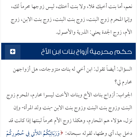
نعم، أما بنت أخيك فلا، ولا بنت أختك، ليس زوجها محرماً لك،
وإنما المحرم زوج البنت، زوج بنت البنت، زوج بنت الابن، زوج
الأم، زوج الجدة يعني: الذرية والأصول.
حكم محرمية أزواج بنات ابن الأخ
السؤال: أيضاً تقول: ابن أخي له بنات متزوجات، هل أزواجهن
محارم لي؟
الجواب: أزواج بنات الأخ وبنات الأخت ليسوا محارم، المحرم زوج
البنت وزوج بنت البنت وزوج بنت الابن -بنت ولد المرأة- وإن
نزل، هؤلاء هم المحارم، وهكذا زوج الأم محرماً لبنتها إذا كانت قد
دخل بها، أي وطئها، لقوله سبحانه:
وَرَبَائِبُكُمُ اللَّاتِي فِي حُجُورِكُمْ