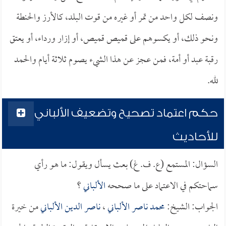
ونصف لكل واحد من تمر أو غيره من قوت البلد، كالأرز والحنطة
ونحو ذلك، أو يكسوهم على قميص قميص، أو إزار ورداء، أو يعتق
رقبة عبد أو أمة، فمن عجز عن هذا الشيء يصوم ثلاثة أيام والحمد
لله.
حكم اعتماد تصحيح وتضعيف الألباني
للأحاديث
السؤال: المستمع (ع. ف. غ) بعث يسأل ويقول: ما هو رأي
سماحتكم في الاعتماد على ما صححه
الألباني
؟
الجواب: الشيخ:
محمد ناصر الألباني
،
ناصر الدين الألباني
من خيرة