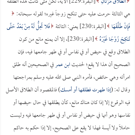
الطَّلاقُ مَرَّتَانِ
[البقرة:229] الآية، لكن متى كانت هذه الطلقة
هي الثالثة حرمت عليه حتى تنكح زوجاً غيره؛ لقوله سبحانه:
فَإِنْ طَلَّقَهَا
[البقرة:230] يعني: الثالثة
فَلا تَحِلُّ لَهُ مِنْ بَعْدُ حَتَّى
تَنكِحَ زَوْجًا غَيْرَهُ
[البقرة:230]، إلا أن يمنع مانع من كون
الطلاق وقع في حيض أو في نفاس أو في طهر جامعها فيه، فإن
الصحيح أن هذا لا يقع؛ لحديث
ابن عمر
في الصحيحين أنه طلق
امرأته وهي حائض، فأمره النبي صلى الله عليه وسلم بمراجعتها
وقال له: (
إذا طهرت فطلقها أو أمسك
) فالمقصود أن الطلاق الأصل
فيه الوقوع إلا إذا كان هناك مانع، كأن يطلقها في حال حيضها أو
نفاسها وهو أنها في حيض أو نفاس أو في طهر جامعها فيه وليست
حاملاً ولا آيسة فهذا لا يقع على الصحيح، إلا إذا حكم به حاكم