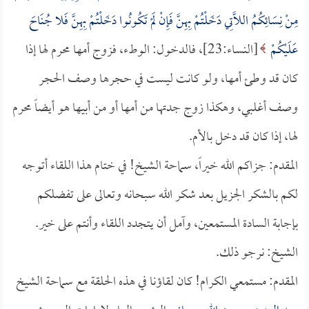
مِنْ نِسَائِكُمُ اللَّاتِي دَخَلْتُمْ بِهِنَّ فَإِنْ لَمْ تَكُونُوا دَخَلْتُمْ بِهِنَّ فَلا جُنَاحَ
عَلَيْكُمْ
[النساء:23]، فالدخول: الوطء، فزوج أمها محرم لها إذا
كان قد وطئ أمها، ولو كانت ليست في حجرها وصف الحجر
وصف أغلبي، وهكذا زوج جدتها من أمها أو من أبيها هو أيضاً محرم
لها، إذا كان قد دخل بالأم.
المقدم: جزاكم الله خيراً، سماحة الشيخ! في ختام هذا اللقاء أتوجه
لكم بالشكر الجزيل بعد شكر الله سبحانه وتعالى على تفضلكم
بإجابة السادة المستمعين، وآمل أن يتجدد اللقاء وأنتم على خير.
الشيخ: نرجو ذلك.
المقدم: مستمعي الكرام! كان لقاؤنا في هذه الحلقة مع سماحة الشيخ