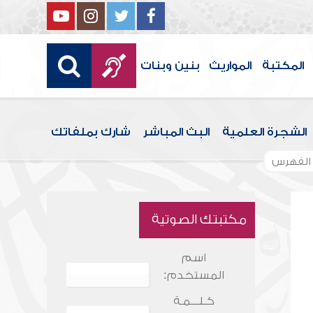
المكتبة
المواريث
بنين وبنات
الشجرة العلمية
البث المباشر
شارك بملفاتك
الفهرس
مكتبتك الصوتية
اسم
المستخدم:
كـلـــمـة