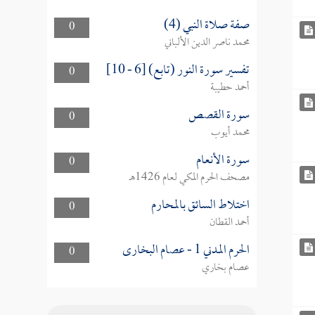
صفة صلاة النبي (4)
0
محمد ناصر الدين الألباني
تفسير سورة النور (تابع) [6 - 10]
0
أحمد حطيبة
سورة القصص
0
محمد أيوب
سورة الأنعام
0
مصحف الحرم المكي لعام 1426هـ
اختلاط السائق بالمحارم
0
أحمد القطان
الحرم المدني 1 - عصام البخارى
0
عصام بخاري