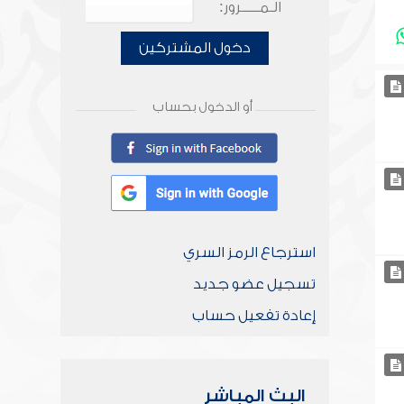
الـمـــــرور:
دخول المشتركين
أو الدخول بحساب
استرجاع الرمز السري
تسجيل عضو جديد
إعادة تفعيل حساب
البث المباشر