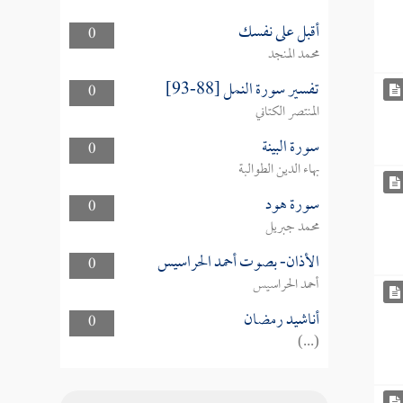
أقبل على نفسك
0
محمد المنجد
تفسير سورة النمل [88-93]
0
المنتصر الكتاني
سورة البينة
0
بهاء الدين الطوالبة
سورة هود
0
محمد جبريل
الأذان- بصوت أحمد الحراسيس
0
أحمد الحراسيس
أناشيد رمضان
0
(...)