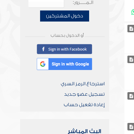
الـمـــــرور:
دخول المشتركين
أو الدخول بحساب
استرجاع الرمز السري
تسجيل عضو جديد
إعادة تفعيل حساب
البث المباشر