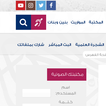
المكتبة
المواريث
بنين وبنات
الشجرة العلمية
البث المباشر
شارك بملفاتك
حة الفهرس
مكتبتك الصوتية
اسم
المستخدم:
كـلـــمـة