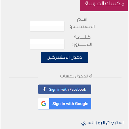
مكتبتك الصوتية
اسم
المستخدم:
كـلـــمـة
الـمـــــرور:
دخول المشتركين
أو الدخول بحساب
استرجاع الرمز السري