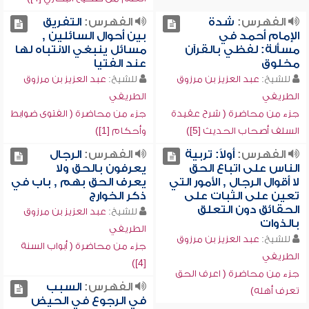
الفهرس:
شدة
الفهرس:
التفريق
الإمام أحمد في
بين أحوال السائلين ,
مسألة: لفظي بالقرآن
مسائل ينبغي الانتباه لها
مخلوق
عند الفتيا
للشيخ:
عبد العزيز بن مرزوق
للشيخ:
عبد العزيز بن مرزوق
الطريفي
الطريفي
جزء من محاضرة ( شرح عقيدة
جزء من محاضرة ( الفتوى ضوابط
السلف أصحاب الحديث [5])
وأحكام [1])
الفهرس:
أولاً: تربية
الفهرس:
الرجال
الناس على اتباع الحق
يعرفون بالحق ولا
لا أقوال الرجال , الأمور التي
يعرف الحق بهم , باب في
تعين على الثبات على
ذكر الخوارج
الحقائق دون التعلق
للشيخ:
عبد العزيز بن مرزوق
بالذوات
الطريفي
للشيخ:
عبد العزيز بن مرزوق
جزء من محاضرة ( أبواب السنة
الطريفي
[4])
جزء من محاضرة ( اعرف الحق
الفهرس:
السبب
تعرف أهله)
في الرجوع في الحيض