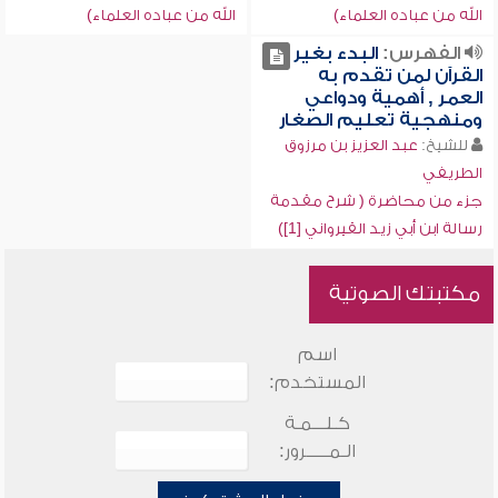
الله من عباده العلماء)
الله من عباده العلماء)
الفهرس:
البدء بغير
القرآن لمن تقدم به
العمر , أهمية ودواعي
ومنهجية تعليم الصغار
للشيخ:
عبد العزيز بن مرزوق
الطريفي
جزء من محاضرة ( شرح مقدمة
رسالة ابن أبي زيد القيرواني [1])
مكتبتك الصوتية
اسم
المستخدم:
كـلـــمـة
الـمـــــرور: