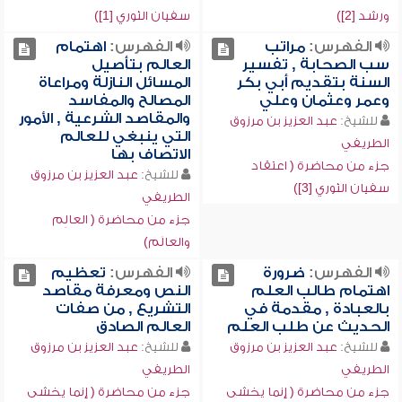
ورشد [2])
سفيان الثوري [1])
الفهرس:
مراتب
الفهرس:
اهتمام
سب الصحابة , تفسير
العالم بتأصيل
السنة بتقديم أبي بكر
المسائل النازلة ومراعاة
وعمر وعثمان وعلي
المصالح والمفاسد
والمقاصد الشرعية , الأمور
للشيخ:
عبد العزيز بن مرزوق
التي ينبغي للعالم
الطريفي
الاتصاف بها
جزء من محاضرة ( اعتقاد
للشيخ:
عبد العزيز بن مرزوق
سفيان الثوري [3])
الطريفي
جزء من محاضرة ( العالِم
والعالَم)
الفهرس:
ضرورة
الفهرس:
تعظيم
اهتمام طالب العلم
النص ومعرفة مقاصد
بالعبادة , مقدمة في
التشريع , من صفات
الحديث عن طلب العلم
العالم الصادق
للشيخ:
عبد العزيز بن مرزوق
للشيخ:
عبد العزيز بن مرزوق
الطريفي
الطريفي
جزء من محاضرة ( إنما يخشى
جزء من محاضرة ( إنما يخشى