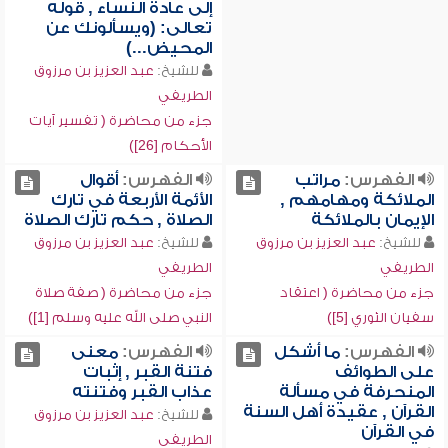
إلى عادة النساء , قوله
تعالى: (ويسألونك عن
المحيض...)
للشيخ:
عبد العزيز بن مرزوق
الطريفي
جزء من محاضرة ( تفسير آيات
الأحكام [26])
الفهرس:
مراتب
الفهرس:
أقوال
الملائكة ومهامهم ,
الأئمة الأربعة في تارك
الإيمان بالملائكة
الصلاة , حكم تارك الصلاة
للشيخ:
عبد العزيز بن مرزوق
للشيخ:
عبد العزيز بن مرزوق
الطريفي
الطريفي
جزء من محاضرة ( اعتقاد
جزء من محاضرة ( صفة صلاة
سفيان الثوري [5])
النبي صلى الله عليه وسلم [1])
الفهرس:
ما أشكل
الفهرس:
معنى
على الطوائف
فتنة القبر , إثبات
المنحرفة في مسألة
عذاب القبر وفتنته
القرآن , عقيدة أهل السنة
للشيخ:
عبد العزيز بن مرزوق
في القرآن
الطريفي