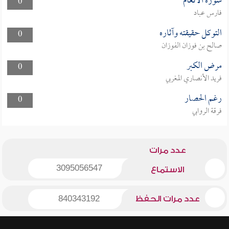
سورة الأنعام
0
فارس عباد
التوكل حقيقته وآثاره
0
صالح بن فوزان الفوزان
مرض الكبر
0
فريد الأنصاري المغربي
رغم الحصار
0
فرقة الروابي
عدد مرات
3095056547
الاستماع
عدد مرات الحفظ
840343192