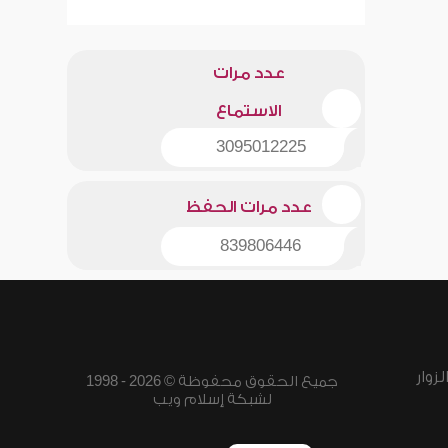
عدد مرات
الاستماع
3095012225
عدد مرات الحفظ
839806446
زوار
جميع الحقوق محفوظة © 2026 - 1998
لشبكة إسلام ويب