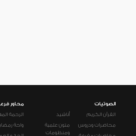
الصوتيات
محاور فرع
القرآن الكريم
أناشيد
الرحمة المه
محاضرات ودروس
متون علمية
واحة رمضان
ومنظومات
محاضرات مفرغة
الحج و العم