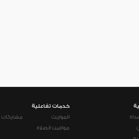
ية
خدمات تفاعلية
داة
المواريث
مشاركات ال
مواقيت الصلاة
رة