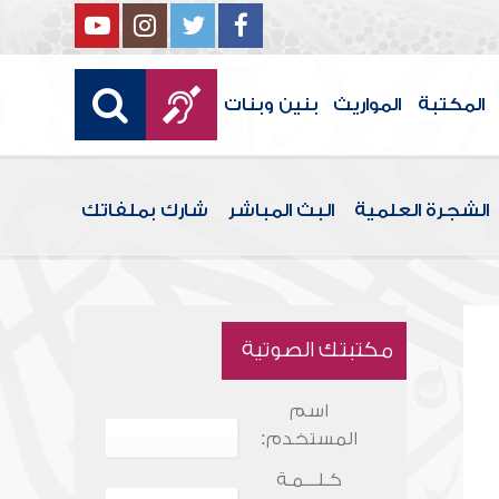
المكتبة
المواريث
بنين وبنات
الشجرة العلمية
البث المباشر
شارك بملفاتك
مكتبتك الصوتية
اسم
المستخدم:
كـلـــمـة