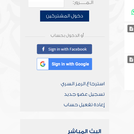
الـمـــــرور:
دخول المشتركين
أو الدخول بحساب
استرجاع الرمز السري
تسجيل عضو جديد
إعادة تفعيل حساب
البث المباشر