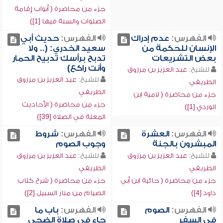
جزء من محاضرة ( أبواب إقامة
الصلوات والسنة فيها [1])
الفهرس:
عدم إدراك
الفهرس:
حديث أبي
الإنسان للحكمة من
سعيد الخدري: (.. ولا
بعض التشريعات
تدبح برأسك تدبيح الحمار
وأنت راكع)
للشيخ:
عبد العزيز بن مرزوق
للشيخ:
عبد العزيز بن مرزوق
الطريفي
الطريفي
جزء من محاضرة ( لامية ابن
جزء من محاضرة ( الأحاديث
الوردي [1])
المعلة في الصلاة [39])
الفهرس:
العشرة
الفهرس:
شروط
المبشرون بالجنة
وجوب الصوم
للشيخ:
عبد العزيز بن مرزوق
للشيخ:
عبد العزيز بن مرزوق
الطريفي
الطريفي
جزء من محاضرة ( حائية ابن أبي
جزء من محاضرة ( شرح كتاب
داود [4])
الصيام من منار السبيل [2])
الفهرس:
الصوم
الفهرس:
باب ما
في السفر
جاء في صلاة الضحى