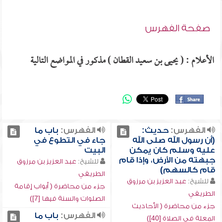
صفحة الفهرس
الأعلام : ( يحيى بن سعيد القطان ) مذكور في المواضع التالية
الفهرس:
حديث:
الفهرس:
باب ما
(أن رسول الله صلى الله
جاء في التطوع في
عليه وسلم كان يمكن
البيت
جبهته من الأرض، وإذا قام
للشيخ:
عبد العزيز بن مرزوق
قام كالسهم)
الطريفي
للشيخ:
عبد العزيز بن مرزوق
جزء من محاضرة ( أبواب إقامة
الطريفي
الصلوات والسنة فيها [7])
جزء من محاضرة ( الأحاديث
الفهرس:
باب ما
المعلة في الصلاة [40])