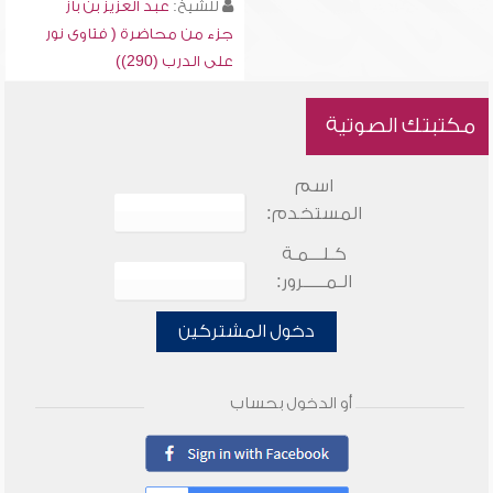
للشيخ:
عبد العزيز بن باز
جزء من محاضرة ( فتاوى نور
على الدرب (290))
مكتبتك الصوتية
اسم
المستخدم:
كـلـــمـة
الـمـــــرور:
دخول المشتركين
أو الدخول بحساب