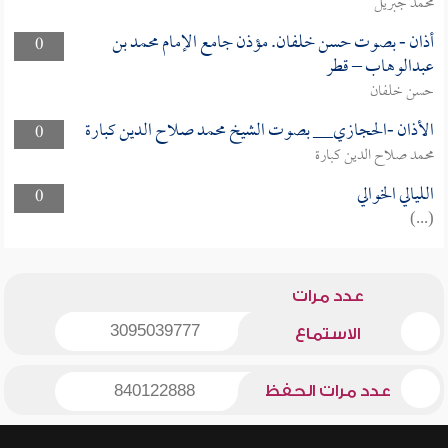
محمد جبريل
أذان - بصوت حسن خلفان. مؤذن جامع الإمام محمد بن
0
عبدالوهاب – قطر
حسن خلفان
الأذان -الحجازي__ بصوت الشيخ محمد صلاح الدين كبارة
0
محمد صلاح الدين كبارة
الليالي الخوالي
0
(...)
عدد مرات
3095039777
الاستماع
عدد مرات الحفظ
840122888