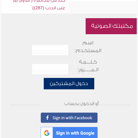
جزء من محاضرة ( فتاوى نور
على الدرب (287))
مكتبتك الصوتية
اسم
المستخدم:
كـلـــمـة
الـمـــــرور:
دخول المشتركين
أو الدخول بحساب