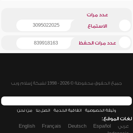
عدد مرات
3095022025
الاستماع
عدد مرات الحفظ
839918163
جميع الحقوق محفوظة © 2026 - 1998 لشبكة إسلام ويب
وثيقة الخصوصية
اتفاقية الخدمة
اتصل بنا
من نحن
لغات الموقع:
عربي
Español
Deutsch
Français
English