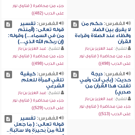
جزء من محاضرة ( فتاوى نور
على الدرب (482))
الفهرس:
حكم من
الفهرس:
تفسير
لا يفرق بين الضاد
قوله تعالى: (أأمنتم
والظاء عند الصلاة وقراءة
من في السماء...) وقوله:
القرآن
(إن ربكم الله الذي...)
للشيخ:
عبد العزيز بن باز
للشيخ:
عبد العزيز بن باز
جزء من محاضرة ( فتاوى نور
جزء من محاضرة ( فتاوى نور
على الدرب (498))
على الدرب (498))
الفهرس:
درجة
الفهرس:
كيفية
حديث: (بأبي أنت وأمي
تلقي المرأة للعلم
تفلت هذا القرآن من
الشرعي
صدري)
للشيخ:
عبد العزيز بن باز
للشيخ:
عبد العزيز بن باز
جزء من محاضرة ( فتاوى نور
جزء من محاضرة ( فتاوى نور
على الدرب (529))
على الدرب (513))
الفهرس:
تفسير
قوله تعالى: ( مَا جَعَلَ
اللَّهُ مِنْ بَحِيرَةٍ وَلا سَائِبَةٍ..