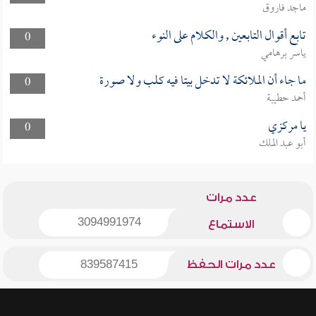
ماجد فاروق
تابع أقوال التابعين , والكلام على النوء
0
ياسر برهامي
ما جاء أن الملائكة لا تدخل بيتا فيه كلب ولا صورة
0
أحمد حطيبة
يا مركزي
0
أبو عبد الملك
عدد مرات
3094991974
الاستماع
عدد مرات الحفظ
839587415