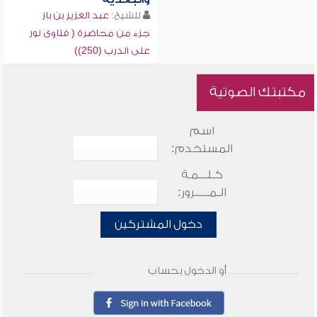
للشيخ:
عبد العزيز بن باز
جزء من محاضرة ( فتاوى نور
على الدرب (250))
مكتبتك الصوتية
اسم
المستخدم:
كـلـــمـة
الـمـــــرور:
دخول المشتركين
أو الدخول بحساب