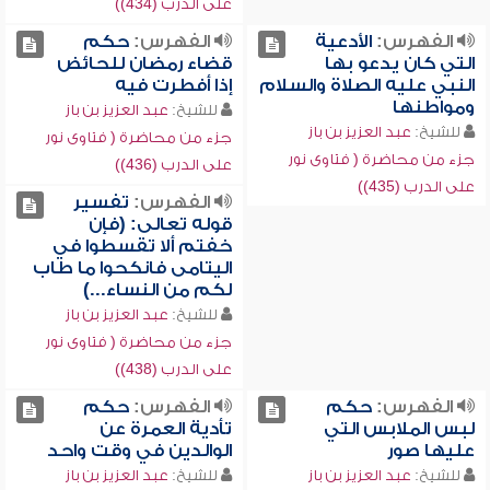
على الدرب (434))
الفهرس:
الأدعية
الفهرس:
حكم
التي كان يدعو بها
قضاء رمضان للحائض
النبي عليه الصلاة والسلام
إذا أفطرت فيه
ومواطنها
للشيخ:
عبد العزيز بن باز
للشيخ:
عبد العزيز بن باز
جزء من محاضرة ( فتاوى نور
جزء من محاضرة ( فتاوى نور
على الدرب (436))
على الدرب (435))
الفهرس:
تفسير
قوله تعالى: (فإن
خفتم ألا تقسطوا في
اليتامى فانكحوا ما طاب
لكم من النساء...)
للشيخ:
عبد العزيز بن باز
جزء من محاضرة ( فتاوى نور
على الدرب (438))
الفهرس:
حكم
الفهرس:
حكم
لبس الملابس التي
تأدية العمرة عن
عليها صور
الوالدين في وقت واحد
للشيخ:
عبد العزيز بن باز
للشيخ:
عبد العزيز بن باز