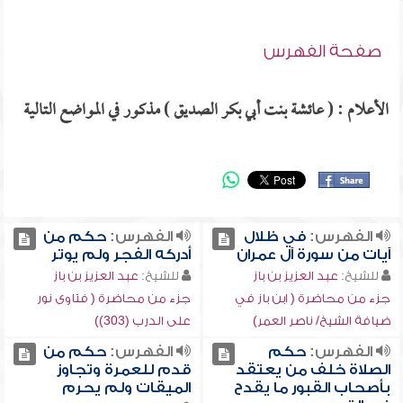
صفحة الفهرس
الأعلام : ( عائشة بنت أبي بكر الصديق ) مذكور في المواضع التالية
الفهرس:
في ظلال
الفهرس:
حكم من
آيات من سورة آل عمران
أدركه الفجر ولم يوتر
للشيخ:
عبد العزيز بن باز
للشيخ:
عبد العزيز بن باز
جزء من محاضرة ( ابن باز في
جزء من محاضرة ( فتاوى نور
ضيافة الشيخ/ ناصر العمر)
على الدرب (303))
الفهرس:
حكم
الفهرس:
حكم من
الصلاة خلف من يعتقد
قدم للعمرة وتجاوز
بأصحاب القبور ما يقدح
الميقات ولم يحرم