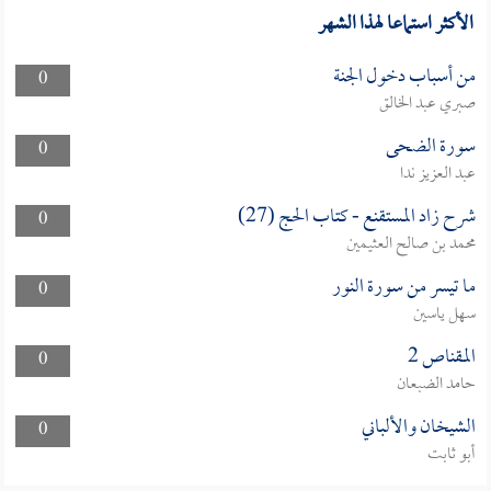
الأكثر استماعا لهذا الشهر
من أسباب دخول الجنة
0
صبري عبد الخالق
سورة الضحى
0
عبد العزيز ندا
شرح زاد المستقنع - كتاب الحج (27)
0
محمد بن صالح العثيمين
ما تيسر من سورة النور
0
سهل ياسين
المقناص 2
0
حامد الضبعان
الشيخان والألباني
0
أبو ثابت