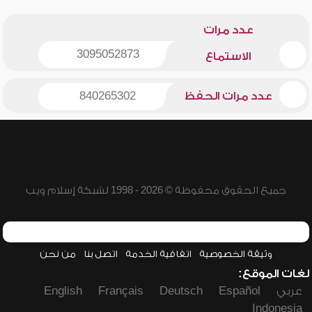
عدد مرات
3095052873
الاستماع
عدد مرات الحفظ
840265302
جميع الحقوق محفوظة © 2026 - 1998 لشبكة إسلام ويب
وثيقة الخصوصية
اتفاقية الخدمة
اتصل بنا
من نحن
لغات الموقع:
عربي
Español
Deutsch
Français
English
Indonesia