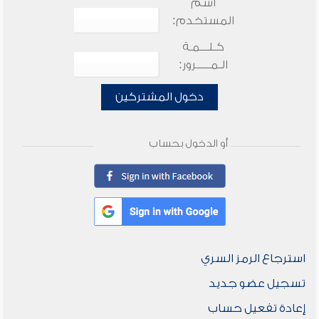
اسم
المستخدم:
كـلـــمـة
الـمـــــرور:
دخول المشتركين
أو الدخول بحساب
استرجاع الرمز السري
تسجيل عضو جديد
إعادة تفعيل حساب