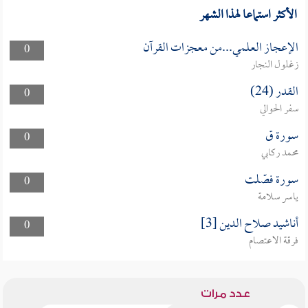
الأكثر استماعا لهذا الشهر
الإعجاز العلمي...من معجزات القرآن
0
زغلول النجار
القدر (24)
0
سفر الحوالي
سورة ق
0
محمد ركابي
سورة فصّلت
0
ياسر سلامة
أناشيد صلاح الدين [3]
0
فرقة الاعتصام
عدد مرات