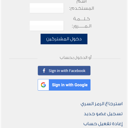
اسم
المستخدم:
كـلـــمـة
الـمـــــرور:
دخول المشتركين
أو الدخول بحساب
استرجاع الرمز السري
تسجيل عضو جديد
إعادة تفعيل حساب