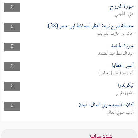
سورة البروج
0
علي الحذيفي
سلسلة شرح نزهة النظر للحافظ ابن حجر (28)
0
حاتم بن عارف الشريف
سورة الحديد
0
عبد الباسط عبد الصمد
أسير الخطايا
0
أبو زياد ( طارق جابر )
تيكوندوا
0
نظام يعقوبي
أذان - السيد متولي العال - لبنان
0
السيد متولي العال
عدد مرات