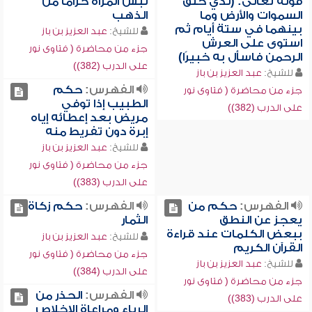
قوله تعالى: (لذي خلق
لبس المرأة حزاماً من
السموات والأرض وما
الذهب
بينهما في ستة أيام ثم
للشيخ:
عبد العزيز بن باز
استوى على العرش
جزء من محاضرة ( فتاوى نور
الرحمن فاسأل به خبيرًا)
على الدرب (382))
للشيخ:
عبد العزيز بن باز
الفهرس:
حكم
جزء من محاضرة ( فتاوى نور
الطبيب إذا توفي
على الدرب (382))
مريض بعد إعطائه إياه
إبرة دون تفريط منه
للشيخ:
عبد العزيز بن باز
جزء من محاضرة ( فتاوى نور
على الدرب (383))
الفهرس:
حكم من
الفهرس:
حكم زكاة
يعجز عن النطق
الثمار
ببعض الكلمات عند قراءة
للشيخ:
عبد العزيز بن باز
القرآن الكريم
جزء من محاضرة ( فتاوى نور
للشيخ:
عبد العزيز بن باز
على الدرب (384))
جزء من محاضرة ( فتاوى نور
الفهرس:
الحذر من
على الدرب (383))
الرياء ومراعاة الإخلاص