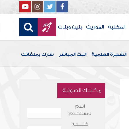
المكتبة
المواريث
بنين وبنات
الشجرة العلمية
البث المباشر
شارك بملفاتك
مكتبتك الصوتية
اسم
المستخدم:
كـلـــمـة