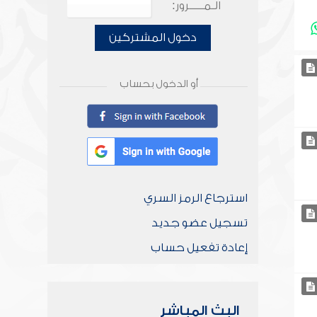
الـمـــــرور:
دخول المشتركين
أو الدخول بحساب
استرجاع الرمز السري
تسجيل عضو جديد
إعادة تفعيل حساب
البث المباشر