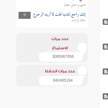
صهيب هاني خطبا
إنك راجع للدنيا قلت لا أريد الرجوع
0
خالد الراشد
عدد مرات
الاستماع
3095067956
عدد مرات الحفظ
840485194