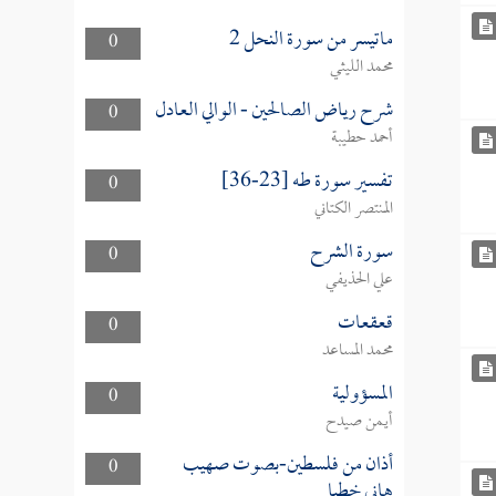
ماتيسر من سورة النحل 2
0
محمد الليثي
شرح رياض الصالحين - الوالي العادل
0
أحمد حطيبة
تفسير سورة طه [23-36]
0
المنتصر الكتاني
سورة الشرح
0
علي الحذيفي
قعقعات
0
محمد المساعد
المسؤولية
0
أيمن صيدح
أذان من فلسطين-بصوت صهيب
0
هاني خطبا