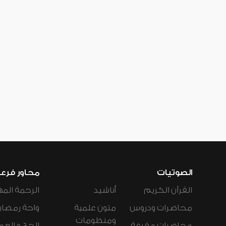
الصوتيات
محاور فرع
القرآن الكريم
أناشيد
الرحمة المه
محاضرات ودروس
متون علمية
واحة رمضان
ومنظومات
محاضرات مفرغة
الحج و العم