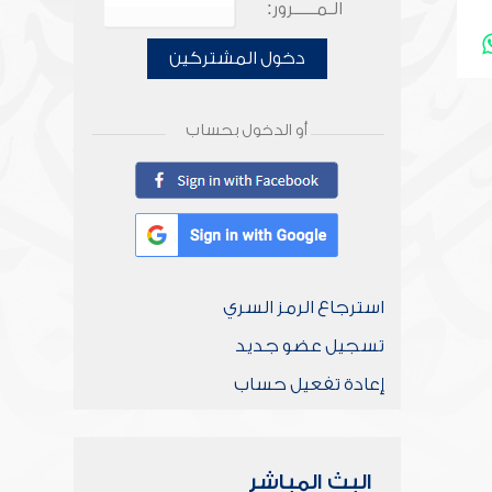
الـمـــــرور:
دخول المشتركين
أو الدخول بحساب
استرجاع الرمز السري
تسجيل عضو جديد
إعادة تفعيل حساب
البث المباشر