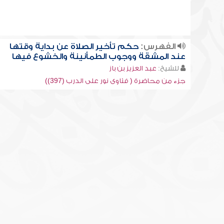
الفهرس:
حكم تأخير الصلاة عن بداية وقتها
عند المشقة ووجوب الطمأنينة والخشوع فيها
للشيخ:
عبد العزيز بن باز
جزء من محاضرة ( فتاوى نور على الدرب (397))