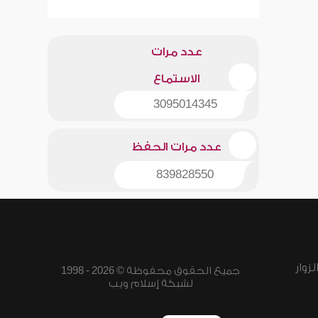
عدد مرات
الاستماع
3095014345
عدد مرات الحفظ
839828550
زوار
جميع الحقوق محفوظة © 2026 - 1998
لشبكة إسلام ويب