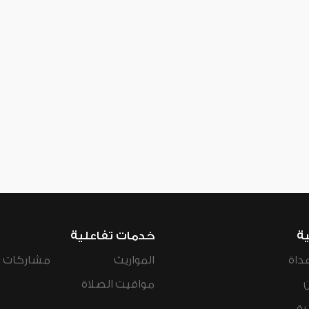
ية
خدمات تفاعلية
داة
المواريث
مشاركات ال
مواقيت الصلاة
رة