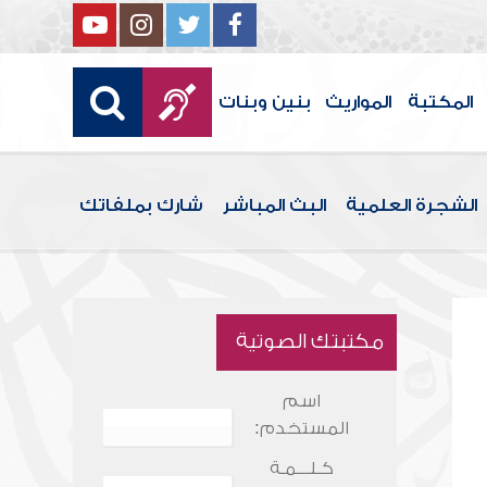
المكتبة
المواريث
بنين وبنات
الشجرة العلمية
البث المباشر
شارك بملفاتك
مكتبتك الصوتية
اسم
المستخدم:
كـلـــمـة