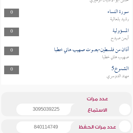
حسن أبو الأشبال الزهيري
سورة النساء
0
رشيد بلعالية
المسؤولية
0
أيمن صيدح
أذان من فلسطين-بصوت صهيب هاني خطبا
0
صهيب هاني خطبا
الشموخ5
0
مهند الدوسري
عدد مرات
3095039225
الاستماع
عدد مرات الحفظ
840114749