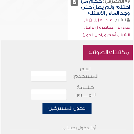
الفهرس:
حكم من
احتلم ولم يصلِّ حتى
وجد الماء , الأسئلة
للشيخ:
عبد العزيز بن باز
جزء من محاضرة ( مراحل
الشباب أهم مراحل العمر)
مكتبتك الصوتية
اسم
المستخدم:
كـلـــمـة
الـمـــــرور:
دخول المشتركين
أو الدخول بحساب