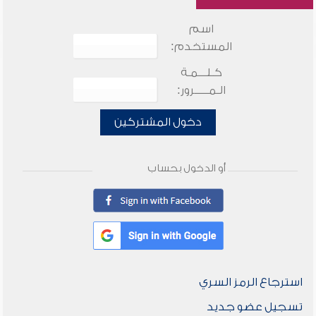
اسم
المستخدم:
كـلـــمـة
الـمـــــرور:
دخول المشتركين
أو الدخول بحساب
استرجاع الرمز السري
تسجيل عضو جديد