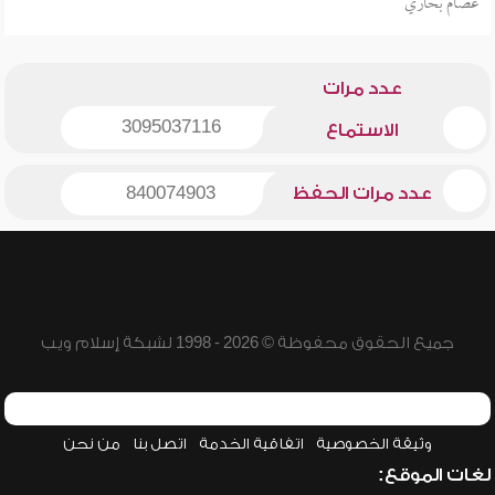
عصام بخاري
عدد مرات
3095037116
الاستماع
عدد مرات الحفظ
840074903
جميع الحقوق محفوظة © 2026 - 1998 لشبكة إسلام ويب
وثيقة الخصوصية
اتفاقية الخدمة
اتصل بنا
من نحن
لغات الموقع: