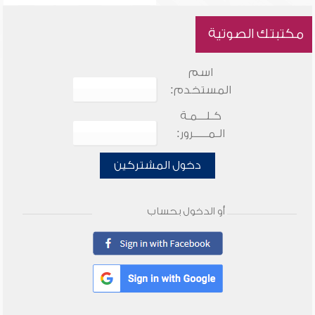
مكتبتك الصوتية
اسم
المستخدم:
كـلـــمـة
الـمـــــرور:
دخول المشتركين
أو الدخول بحساب