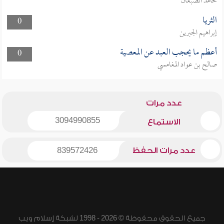
حامد الضبعان
الثريا
0
إبراهيم الجبرين
أعظم ما يحجب العبد عن المعصية
0
صالح بن عواد المغامسي
عدد مرات
3094990855
الاستماع
عدد مرات الحفظ
839572426
جميع الحقوق محفوظة © 2026 - 1998 لشبكة إسلام ويب