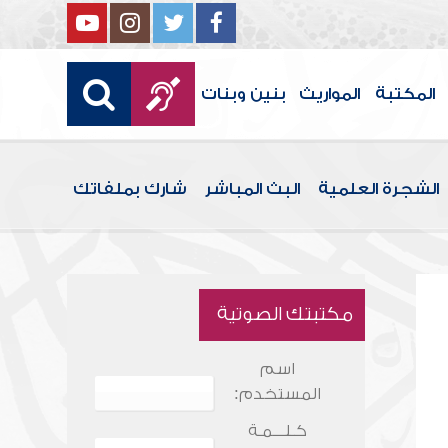
المكتبة
المواريث
بنين وبنات
الشجرة العلمية
البث المباشر
شارك بملفاتك
مكتبتك الصوتية
اسم
المستخدم:
كـلـــمـة