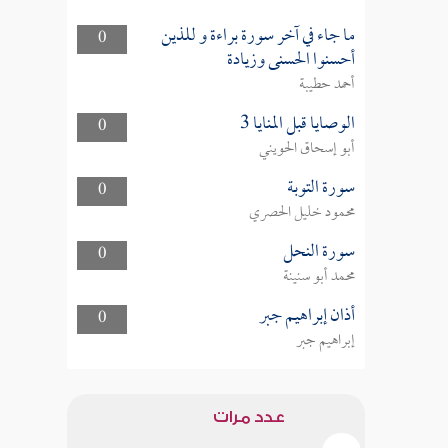
ما جاء في آخر سورة براءة و للذين
0
أحسنوا الحسنى وزيادة
أحمد حطيبة
الوصايا قبل المنايا 3
0
أبو إسحاق الحويني
سورة التوبة
0
محمود خليل الحصري
سورة النحل
0
محمد أبو سنينة
أذان إبراهيم جبر
0
إبراهيم جبر
عدد مرات