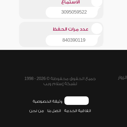
الاستماع
3095059522
عدد مرات الحفظ
840390119
زوار
جميع الحقوق محفوظة © 2026 - 1998
لشبكة إسلام ويب
وثيقة الخصوصية
اتفاقية الخدمة
اتصل بنا
من نحن