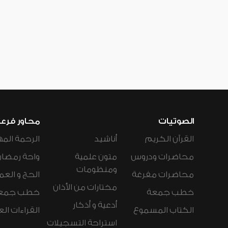
الصوتيات
محاور فرع
القرآن الكريم
أناشيد
الرحمة المه
محاضرات ودروس
متون علمية
واحة رمضان
ومنظومات
محاضرات مفرغة
الحج و العم
مختارات من الأذان
خطب جمعة
خطب جمع
أدعية و أذكار
الكتاب المسموع
القراءات ال
استراحة التسجيلات