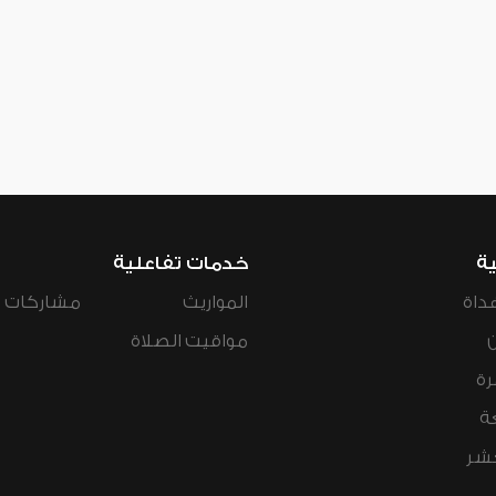
ية
خدمات تفاعلية
داة
المواريث
مشاركات ال
مواقيت الصلاة
رة
ة
عشر