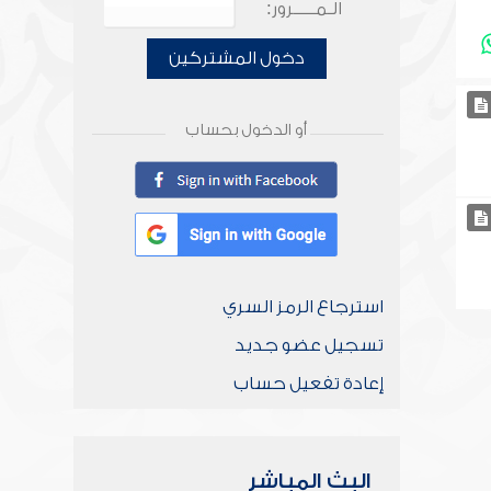
الـمـــــرور:
دخول المشتركين
أو الدخول بحساب
استرجاع الرمز السري
تسجيل عضو جديد
إعادة تفعيل حساب
البث المباشر