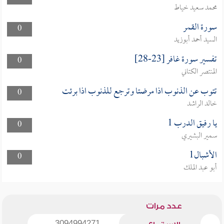
محمد سعيد خياط
سورة القمر
0
السيد أحمد أبوزيد
تفسير سورة غافر [23-28]
0
المنتصر الكتاني
تتوب عن الذنوب اذا مرضتا وترجع للذنوب اذا برئت
0
خالد الراشد
يا رفيق الدرب 1
0
سمير البشيري
الأشبال1
0
أبو عبد الملك
عدد مرات
3094994271