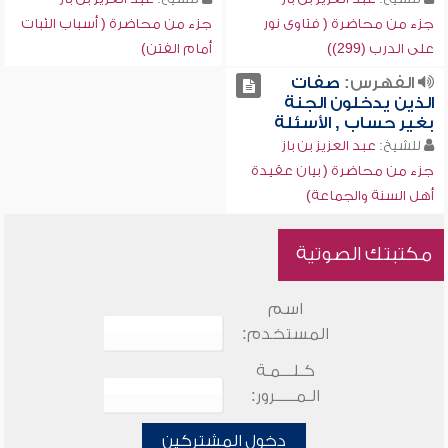
جزء من محاضرة ( فتاوى نور
جزء من محاضرة ( أسباب الثبات
على الدرب (299))
أمام الفتن)
الفهرس:
صفات
الذين يدخلون الجنة
بغير حساب , الأسئلة
للشيخ:
عبد العزيز بن باز
جزء من محاضرة ( بيان عقيدة
أهل السنة والجماعة)
مكتبتك الصوتية
اسم
المستخدم:
كـلـــمـة
الـمـــــرور:
دخول المشتركين