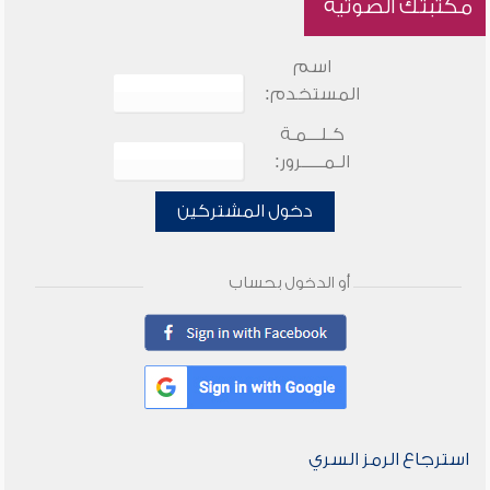
مكتبتك الصوتية
اسم
المستخدم:
كـلـــمـة
الـمـــــرور:
دخول المشتركين
أو الدخول بحساب
استرجاع الرمز السري