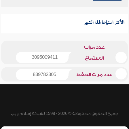
الأكثر استماعا لهذا الشهر
عدد مرات
3095009411
الاستماع
عدد مرات الحفظ
839782305
جميع الحقوق محفوظة © 2026 - 1998 لشبكة إسلام ويب