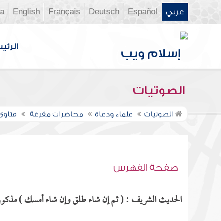
عربي
Español
Deutsch
Français
English
ia
الرئي
الصوتيات
الصوتيات
علماء ودعاة
محاضرات مفرغة
فتاوى ن
صفحة الفهرس
الحديث الشريف : ( ثم إن شاء طلق وإن شاء أمسك ) مذكور ف