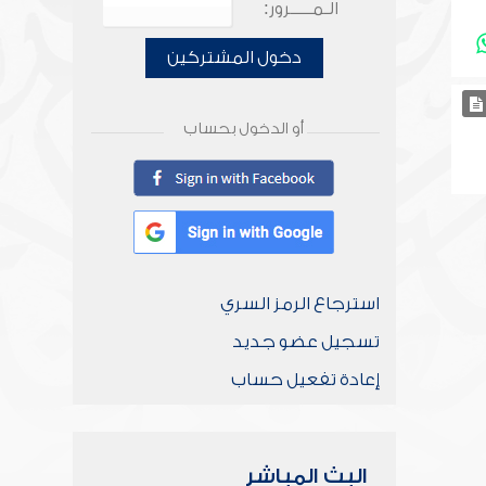
الـمـــــرور:
دخول المشتركين
أو الدخول بحساب
استرجاع الرمز السري
تسجيل عضو جديد
إعادة تفعيل حساب
البث المباشر