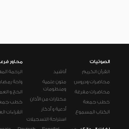
الصوتيات
محاور فرع
القرآن الكريم
أناشيد
الرحمة المه
محاضرات ودروس
متون علمية
واحة رمضان
ومنظومات
محاضرات مفرغة
الحج و العم
مختارات من الأذان
خطب جمعة
خطب جمع
أدعية و أذكار
الكتاب المسموع
القراءات ال
استراحة التسجيلات