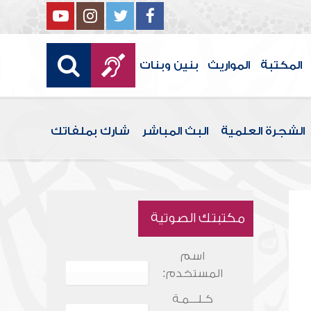
المكتبة
المواريث
بنين وبنات
الشجرة العلمية
البث المباشر
شارك بملفاتك
مكتبتك الصوتية
اسم
المستخدم:
كـلـــمـة