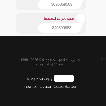
3095059589
عدد مرات الحفظ
840390883
زوار
جميع الحقوق محفوظة © 2026 - 1998
لشبكة إسلام ويب
وثيقة الخصوصية
اتفاقية الخدمة
اتصل بنا
من نحن