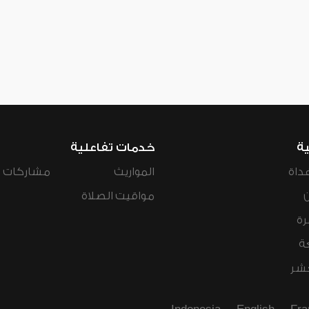
ية
خدمات تفاعلية
داة
المواريث
مشاركات ال
مواقيت الصلاة
رة
ة
عشر