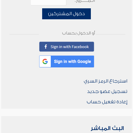
الـمـــــرور:
دخول المشتركين
أو الدخول بحساب
استرجاع الرمز السري
تسجيل عضو جديد
إعادة تفعيل حساب
البث المباشر