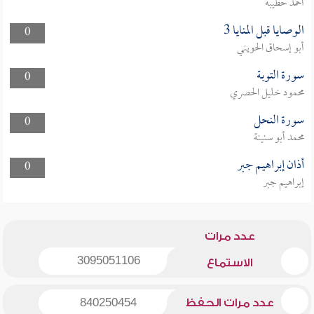
أحمد حطيبة
الوصايا قبل المنايا 3
0
أبو إسحاق الحويني
سورة التوبة
0
محمود خليل الحصري
سورة النحل
0
محمد أبو سنينة
أذان إبراهيم جبر
0
إبراهيم جبر
عدد مرات
3095051106
الاستماع
عدد مرات الحفظ
840250454