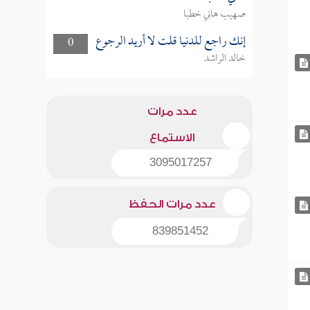
صهيب هاني خطبا
إنك راجع للدنيا قلت لا أريد الرجوع
0
خالد الراشد
عدد مرات
الاستماع
3095017257
عدد مرات الحفظ
839851452