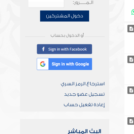
الـمـــــرور:
دخول المشتركين
أو الدخول بحساب
استرجاع الرمز السري
تسجيل عضو جديد
إعادة تفعيل حساب
البث المباشر