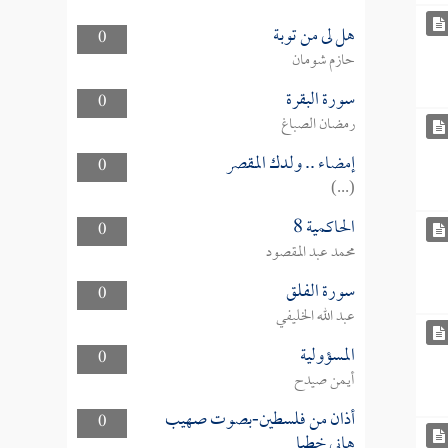
هل لى من توبة
0
حازم شومان
سورة البقرة
0
رمضان الصباغ
إمضاء .. ولدك المقصر
0
(...)
الحاكمية 8
0
محمد عبد المقصود
سورة الفلق
0
عبد الله الخليفي
المسؤولية
0
أيمن صيدح
أذان من فلسطين-بصوت صهيب
0
هاني خطبا