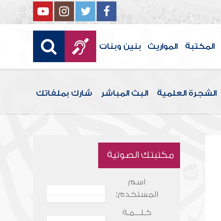
المكتبة
المواريث
بنين وبنات
الشجرة العلمية
البث المباشر
شارك بملفاتك
مكتبتك الصوتية
اسم
المستخدم:
كـلـــمـة