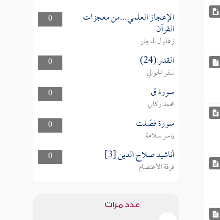
الإعجاز العلمي...من معجزات
0
القرآن
زغلول النجار
القدر (24)
0
سفر الحوالي
سورة ق
0
محمد ركابي
سورة فصّلت
0
ياسر سلامة
أناشيد صلاح الدين [3]
0
فرقة الاعتصام
عدد مرات