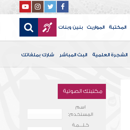
المكتبة
المواريث
بنين وبنات
الشجرة العلمية
البث المباشر
شارك بملفاتك
مكتبتك الصوتية
اسم
المستخدم:
كـلـــمـة