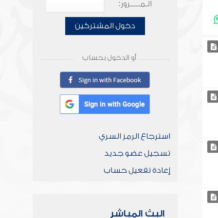
الـمـــــرور:
دخول المشتركين
أو الدخول بحساب
استرجاع الرمز السري
تسجيل عضو جديد
إعادة تفعيل حساب
البث المباشر