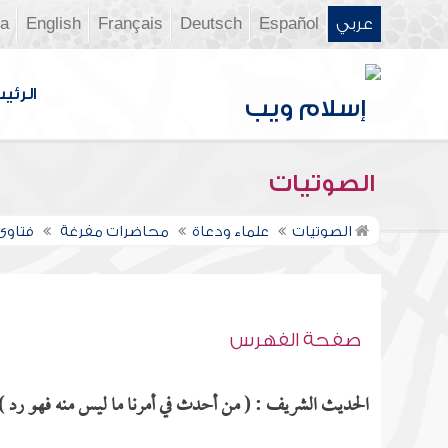
عربي
Español
Deutsch
Français
English
ia
الرئي
الصوتيات
الصوتيات
علماء ودعاة
محاضرات مفرغة
فتاوى ن
صفحة الفهرس
الحديث الشريف : ( من أحدث في أمرنا ما ليس منه فهو رد ) م