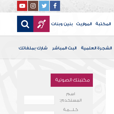
المكتبة
المواريث
بنين وبنات
الشجرة العلمية
البث المباشر
شارك بملفاتك
مكتبتك الصوتية
اسم
المستخدم:
كـلـــمـة