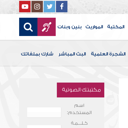
المكتبة
المواريث
بنين وبنات
الشجرة العلمية
البث المباشر
شارك بملفاتك
مكتبتك الصوتية
اسم
المستخدم:
كـلـــمـة