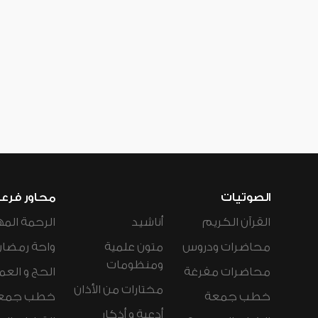
الصوتيات
محاور فرع
القرآن الكريم
أناشيد
الرحمة المه
محاضرات ودروس
متون علمية
واحة رمضان
ومنظومات
محاضرات مفرغة
الحج و العم
مختارات من الأذان
خطب جمعة
خطب جمع
أدعية و أذكار