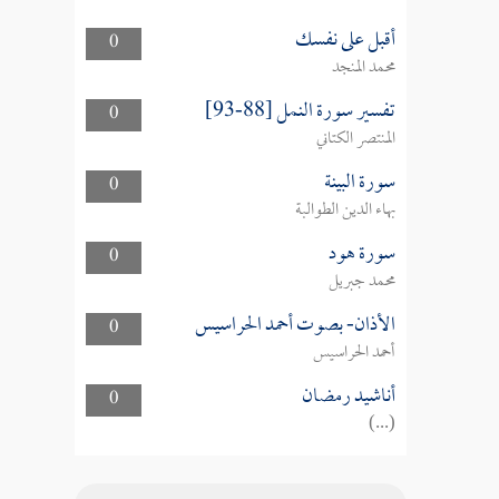
أقبل على نفسك
0
محمد المنجد
تفسير سورة النمل [88-93]
0
المنتصر الكتاني
سورة البينة
0
بهاء الدين الطوالبة
سورة هود
0
محمد جبريل
الأذان- بصوت أحمد الحراسيس
0
أحمد الحراسيس
أناشيد رمضان
0
(...)