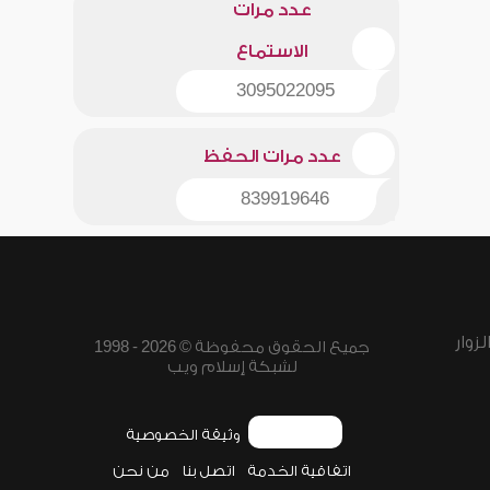
عدد مرات
الاستماع
3095022095
عدد مرات الحفظ
839919646
زوار
جميع الحقوق محفوظة © 2026 - 1998
لشبكة إسلام ويب
وثيقة الخصوصية
اتفاقية الخدمة
اتصل بنا
من نحن