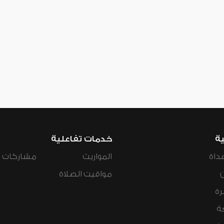
ية
خدمات تفاعلية
داة
المواريث
مشاركات ال
مواقيت الصلاة
رة
ة