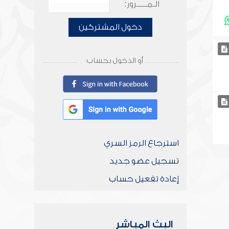
الـمـــــرور:
دخول المشتركين
أو الدخول بحساب
استرجاع الرمز السري
تسجيل عضو جديد
إعادة تفعيل حساب
البث المباشر