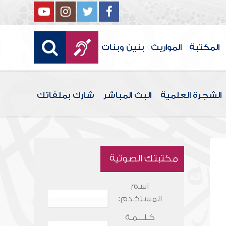
المكتبة
المواريث
بنين وبنات
الشجرة العلمية
البث المباشر
شارك بملفاتك
مكتبتك الصوتية
اسم
المستخدم:
كـلـــمـة