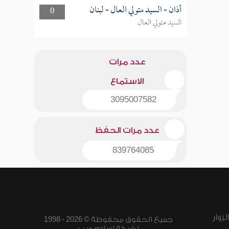
أذان - السيد متولي العال - لبنان
0
السيد متولي العال
عدد مرات
الاستماع
3095007582
عدد مرات الحفظ
839764085
زوار
جميع الحقوق محفوظة © 2026 - 1998
لشبكة إسلام ويب