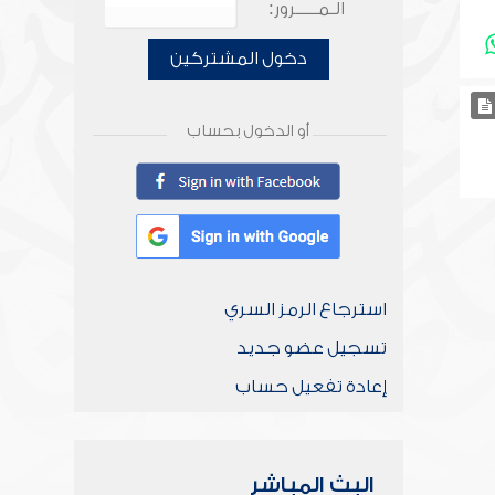
الـمـــــرور:
دخول المشتركين
أو الدخول بحساب
استرجاع الرمز السري
تسجيل عضو جديد
إعادة تفعيل حساب
البث المباشر