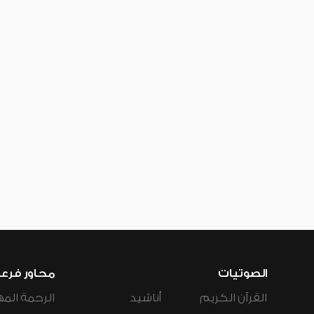
الصوتيات
محاور فرع
القرآن الكريم
أناشيد
الرحمة المه