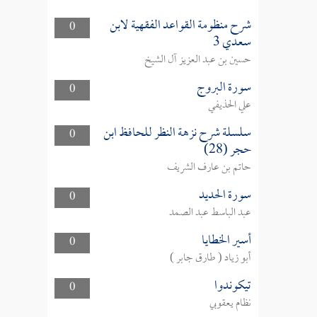
شرح منظومة القواعد الفقهية لابن
0
سعدي 3
حسين بن عبد العزيز آل الشيخ
سورة البروج
0
علي الحذيفي
سلسلة شرح نزهة النظر للحافظ ابن
0
حجر (28)
حاتم بن عارف الشريف
سورة الحديد
0
عبد الباسط عبد الصمد
أسير الخطايا
0
أبو زياد ( طارق جابر )
تيكوندوا
0
نظام يعقوبي