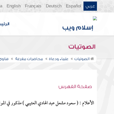
عربي
Español
Deutsch
Français
English
ia
الرئي
الصوتيات
الصوتيات
علماء ودعاة
محاضرات مفرغة
فتاوى ن
صفحة الفهرس
الأعلام : ( سعود مشعل عبد الهادي العتيـبي ) مذكور في الموا